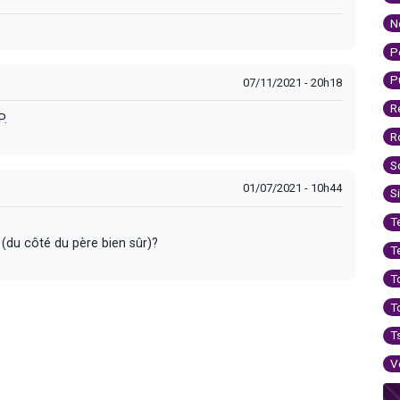
N
P
P
07/11/2021 - 20h18
R
P.
R
S
01/07/2021 - 10h44
S
T
 (du côté du père bien sûr)?
T
T
T
T
V