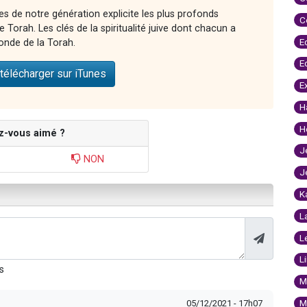
es de notre génération explicite les plus profonds
C
Torah. Les clés de la spiritualité juive dont chacun a
E
onde de la Torah.
E
télécharger sur iTunes
E
H
H
z-vous aimé ?
J
NON
J
K
L
L
L
s
M
M
05/12/2021 - 17h07