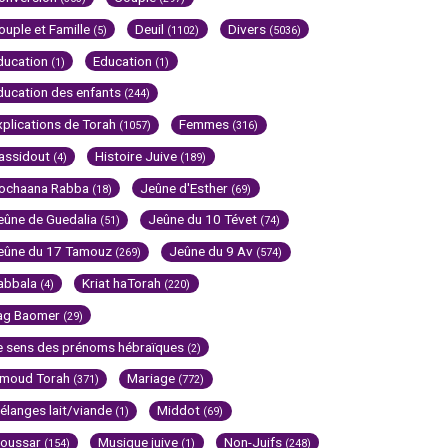
ouple et Famille
Deuil
Divers
(5)
(1102)
(5036)
ducation
Education
(1)
(1)
ducation des enfants
(244)
xplications de Torah
Femmes
(1057)
(316)
assidout
Histoire Juive
(4)
(189)
ochaana Rabba
Jeûne d'Esther
(18)
(69)
eûne de Guedalia
Jeûne du 10 Tévet
(51)
(74)
eûne du 17 Tamouz
Jeûne du 9 Av
(269)
(574)
abbala
Kriat haTorah
(4)
(220)
ag Baomer
(29)
e sens des prénoms hébraïques
(2)
imoud Torah
Mariage
(371)
(772)
élanges lait/viande
Middot
(1)
(69)
oussar
Musique juive
Non-Juifs
(154)
(1)
(248)