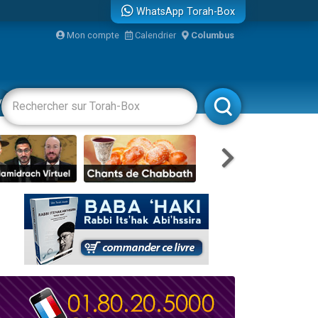
WhatsApp Torah-Box
Mon compte
Calendrier
Columbus
re
vertissements
Livres
Rabbanim
travers le temps
 leur maman
...