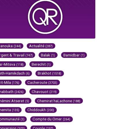
Hanouka
Actualité
(244)
(287)
rgent & Travail
Balak
Bamidbar
(747)
(1)
(1)
ar-Mitsva
Berechit
(118)
(1)
eth-Hamikdach
Brakhot
(6)
(1518)
rit-Mila
Cacheroute
(176)
(3703)
habbath
Chavouot
(2426)
(219)
hémini Atseret
Chemirat haLachone
(5)
(188)
hemita
Chiddoukh
(135)
(200)
ommunauté
Compte du Omer
(3)
(264)
onversion
Couple
(303)
(297)