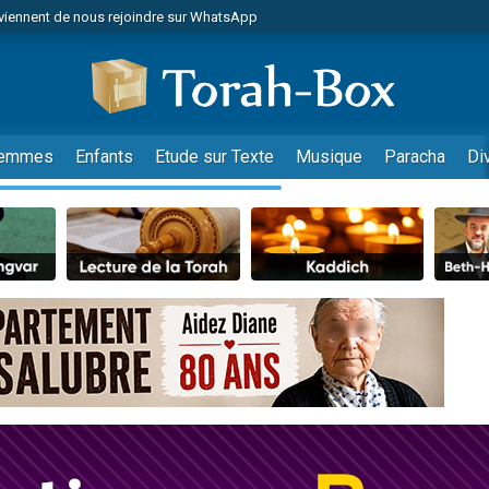
viennent de nous rejoindre sur WhatsApp
viennent de nous rejoindre sur WhatsApp
les musiques dans Torah-Box Music
es viennent de faire un don pour Tsédaka : pauvres d'Israel
es viennent de faire un don pour Diane, 80 ans, dans un appartement insalub
emmes
Enfants
Etude sur Texte
Musique
Paracha
Di
sion radio : Visions de grandeur n°104 : Le Chabbath et le Birkat Hamazone à 
 viennent de demander une bénédiction
nnes viennent de faire un don pour Sauvez la jambe de Yohan
49 places pour étudier en groupe sur Zoom
de donner son Maasser
ent de donner son Maasser
es viennent de faire un don pour 5 enfants déjà orphelins risquent de perdre
es viennent de faire un don pour Reloger Rivka, 6 enfants, victime de violences
 viennent de demander une bénédiction
49 places pour étudier en groupe sur Zoom