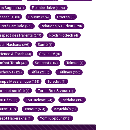
os Sages
Pensée Juive
(131)
(3085)
essah
Pourim
Prières
(1508)
(274)
(3)
ureté Familiale
Relations & Pudeur
(578)
(528)
espect des Parents
Roch 'Hodech
(247)
(4)
och Hachana
Santé
(295)
(1)
cience & Torah
Sexualité
(33)
(8)
im'hat Torah
Souccot
Talmud
(47)
(502)
(1)
echouva
Téfila
Téfilines
(122)
(2230)
(356)
emps Messianique
Toledot
(124)
(1)
orah et société
Torah-Box & vous
(1)
(1)
ou Béav
Tou Bichvat
Tsédaka
(3)
(24)
(397)
sitsit
Tsniout
Vayichla'h
(167)
(634)
(1)
ézot Haberakha
Yom Kippour
(1)
(318)