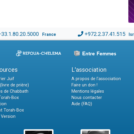
+33.1.80.20.5000
+972.2.37.41.515
France
Is
ources
L'association
ier Juif
A propos de l'association
(livre de prière)
Faire un don !
es de Chabbath
Mentions légales
 Torah-Box
Nous contacter
tion
Aide (FAQ)
t Torah-Box
 Version