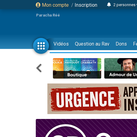
Mon compte
/
Inscription
2 personnes 
3 personnes 
Paracha Réé
2 nouvel
8 personn
4 personn
Vidéos
Question au Rav
Dons
F
Nouvelle émis
61 personnes
39 perso
Il reste 
Ariel vient 
Nathaniel vi
6 personn
2 personn
10 personnes
Il reste 