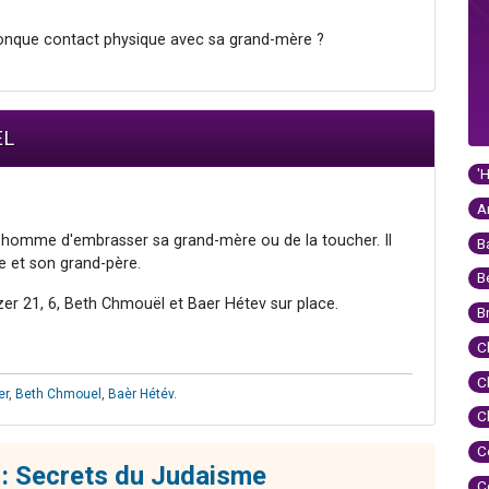
elconque contact physique avec sa grand-mère ?
EL
'
A
 un homme d'embrasser sa grand-mère ou de la toucher. Il
B
 et son grand-père.
B
er 21, 6, Beth Chmouël et Baer Hétev sur place.
B
C
C
er
,
Beth Chmouel
,
Baèr Hétév
.
C
C
: Secrets du Judaisme
C