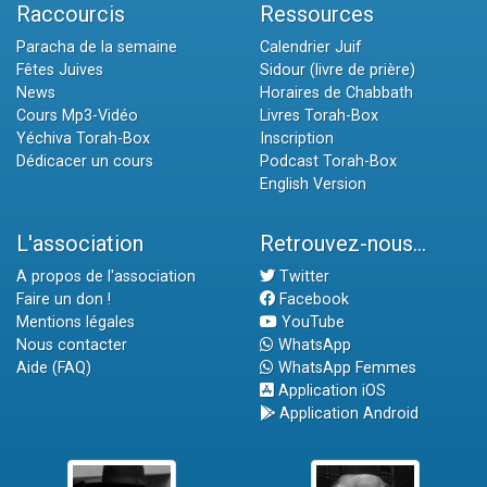
Raccourcis
Ressources
Paracha de la semaine
Calendrier Juif
Fêtes Juives
Sidour (livre de prière)
News
Horaires de Chabbath
Cours Mp3-Vidéo
Livres Torah-Box
Yéchiva Torah-Box
Inscription
Dédicacer un cours
Podcast Torah-Box
English Version
L'association
Retrouvez-nous...
A propos de l'association
Twitter
Faire un don !
Facebook
Mentions légales
YouTube
Nous contacter
WhatsApp
Aide (FAQ)
WhatsApp Femmes
Application iOS
Application Android