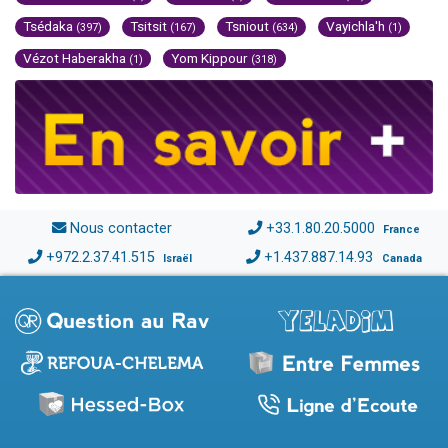
Tsédaka
Tsitsit
Tsniout
Vayichla'h
(397)
(167)
(634)
(1)
Vézot Haberakha
Yom Kippour
(1)
(318)
Nous contacter
+33.1.80.20.5000
France
+972.2.37.41.515
+1.437.887.14.93
Israël
Canada