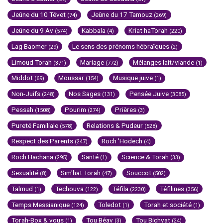
Jeûne du 10 Tévet
Jeûne du 17 Tamouz
(74)
(269)
Jeûne du 9 Av
Kabbala
Kriat haTorah
(574)
(4)
(220)
Lag Baomer
Le sens des prénoms hébraïques
(29)
(2)
Limoud Torah
Mariage
Mélanges lait/viande
(371)
(772)
(1)
Middot
Moussar
Musique juive
(69)
(154)
(1)
Non-Juifs
Nos Sages
Pensée Juive
(248)
(131)
(3085)
Pessah
Pourim
Prières
(1508)
(274)
(3)
Pureté Familiale
Relations & Pudeur
(578)
(528)
Respect des Parents
Roch 'Hodech
(247)
(4)
Roch Hachana
Santé
Science & Torah
(295)
(1)
(33)
Sexualité
Sim'hat Torah
Souccot
(8)
(47)
(502)
Talmud
Techouva
Téfila
Téfilines
(1)
(122)
(2230)
(356)
Temps Messianique
Toledot
Torah et société
(124)
(1)
(1)
Torah-Box & vous
Tou Béav
Tou Bichvat
(1)
(3)
(24)