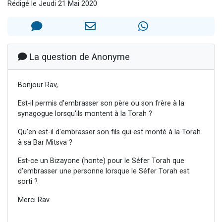
Rédigé le Jeudi 21 Mai 2020
Ariel vient de donner son Maasser
Il reste 49 places pour étudier en groupe sur Zoom
Nathaniel vient de donner son Maasser
6 personnes viennent de faire un don pour 5 enfants déjà orphelins risquent de perdre leur maman
La question de Anonyme
3 personnes viennent de nous rejoindre sur WhatsApp
Bonjour Rav,
Est-il permis d'embrasser son père ou son frère à la
synagogue lorsqu'ils montent à la Torah ?
Qu'en est-il d'embrasser son fils qui est monté à la Torah
à sa Bar Mitsva ?
Est-ce un Bizayone (honte) pour le Séfer Torah que
d'embrasser une personne lorsque le Séfer Torah est
sorti ?
Merci Rav.