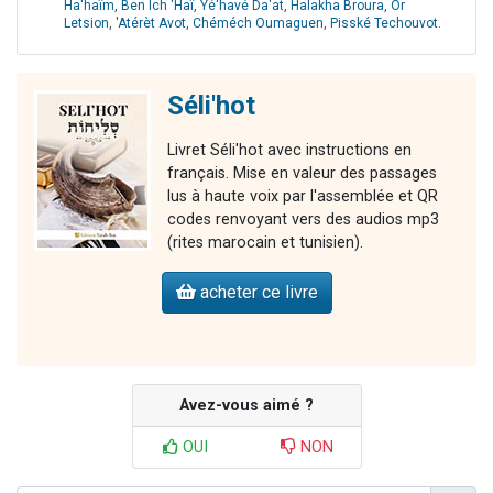
Ha'haïm
,
Ben Ich 'Haï
,
Yé'havé Da'at
,
Halakha Broura
,
Or
Letsion
,
'Atérèt Avot
,
Chéméch Oumaguen
,
Pisské Techouvot
.
Séli'hot
Livret Séli'hot avec instructions en
français. Mise en valeur des passages
lus à haute voix par l'assemblée et QR
codes renvoyant vers des audios mp3
(rites marocain et tunisien).
acheter ce livre
Avez-vous aimé ?
OUI
NON