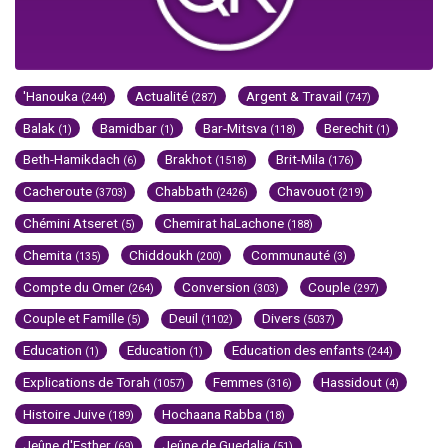
'Hanouka
Actualité
Argent & Travail
(244)
(287)
(747)
Balak
Bamidbar
Bar-Mitsva
Berechit
(1)
(1)
(118)
(1)
Beth-Hamikdach
Brakhot
Brit-Mila
(6)
(1518)
(176)
Cacheroute
Chabbath
Chavouot
(3703)
(2426)
(219)
Chémini Atseret
Chemirat haLachone
(5)
(188)
Chemita
Chiddoukh
Communauté
(135)
(200)
(3)
Compte du Omer
Conversion
Couple
(264)
(303)
(297)
Couple et Famille
Deuil
Divers
(5)
(1102)
(5037)
Education
Education
Education des enfants
(1)
(1)
(244)
Explications de Torah
Femmes
Hassidout
(1057)
(316)
(4)
Histoire Juive
Hochaana Rabba
(189)
(18)
Jeûne d'Esther
Jeûne de Guedalia
(69)
(51)