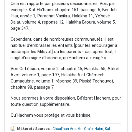
Cela est rapporté par plusieurs décisionnaires. Voir, par
exemple, Kaf Ha’haïm, chapitre 151, passage 6, Ben Ich
‘Haï, année 1, Parachat Vayikra, Halakha 11, Ye’havé
Da’at, volume 4, réponse 12, Halakha Broura, volume 5,
page 347.
Cependant, dans de nombreuses communautés, il est
habituel d’embrasser les enfants [pour les encourager à
accomplir les Mitsvot] ou les parents - car, après tout, il
s’agit d’un signe d’honneur, qu’Hachem a « exigé ».
Voir Or Létsion, volume 2, chapitre 45, Halakha 55, Atéret
Avot, volume 1, page 197, Halakha 6 et Chémech
Oumaguène, volume 1, réponse 39, Pisské Techouvot,
chapitre 98, passage 7.
Nous sommes à votre disposition, Bé’ézrat Hachem, pour
toute question supplémentaire.
Qu’Hachem vous protège et vous bénisse.
Mékorot / Sources :
Choul'han Aroukh - Ora'h 'Haim
,
Kaf