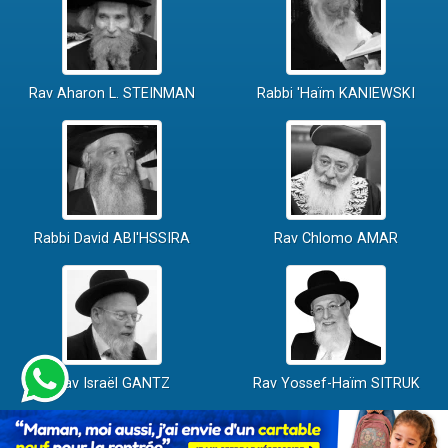
Rav Aharon L. STEINMAN
Rabbi 'Haïm KANIEWSKI
Rabbi David ABI'HSSIRA
Rav Chlomo AMAR
Rav Israël GANTZ
Rav Yossef-Haïm SITRUK