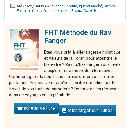
Mékorot / Sources :
Michna Beroura
,
Iguérot Moché
,
Rivévot
Ephraim
,
Yalkout Yossef
,
Halakha Broura
,
Darké Horaa
.
FHT Méthode du Rav
Fanger
Êtes-vous prêt à allier sagesse holistique
et valeurs de la Torah pour atteindre le
bien-être ? Rav Its'hak Fanger vous invite
à explorer une méthode alternative.
Comment gérer la souffrance, transformer votre réalité
par la pensée positive et améliorer votre quotidien par le
travail de vos traits de caractère ? Découvrez les réponses
dans ce voyage vers la plénitude.
acheter ce livre
télécharger sur iTunes