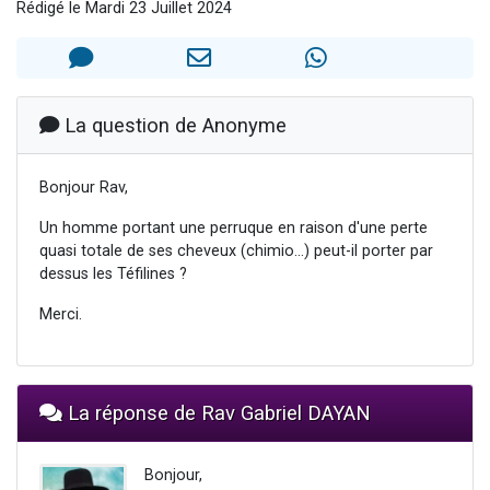
Rédigé le Mardi 23 Juillet 2024
Nouvelle émission radio : Visions de grandeur n°104 : Le Chabbath et le Birkat Hamazone à travers le temps
61 personnes viennent de demander une bénédiction
Ariel vient de donner son Maasser
Il reste 49 places pour étudier en groupe sur Zoom
La question de Anonyme
Eva vient de donner son Maasser
Bonjour Rav,
Un homme portant une perruque en raison d'une perte
quasi totale de ses cheveux (chimio...) peut-il porter par
dessus les Téfilines ?
Merci.
La réponse de Rav Gabriel DAYAN
Bonjour,