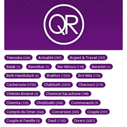
'Hanouka
Actualité
Argent & Travail
(244)
(287)
(747)
Balak
Bamidbar
Bar-Mitsva
Berechit
(1)
(1)
(118)
(1)
Beth-Hamikdach
Brakhot
Brit-Mila
(6)
(1520)
(176)
Cacheroute
Chabbath
Chavouot
(3703)
(2429)
(219)
Chémini Atseret
Chemirat haLachone
(5)
(188)
Chemita
Chiddoukh
Communauté
(135)
(200)
(3)
Compte du Omer
Conversion
Couple
(264)
(303)
(297)
Couple et Famille
Deuil
Divers
(5)
(1102)
(5037)