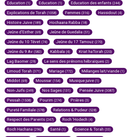
Education
Education
Education des enfants
(1)
(1)
(244)
Explications de Torah
Femmes
Hassidout
(1058)
(316)
(4)
Histoire Juive
Hochaana Rabba
(189)
(18)
Jeûne d'Esther
Jeûne de Guedalia
(69)
(51)
Jeûne du 10 Tévet
Jeûne du 17 Tamouz
(74)
(270)
Jeûne du 9 Av
Kabbala
Kriat haTorah
(582)
(4)
(220)
Lag Baomer
Le sens des prénoms hébraïques
(29)
(2)
Limoud Torah
Mariage
Mélanges lait/viande
(371)
(772)
(1)
Middot
Moussar
Musique juive
(69)
(154)
(1)
Non-Juifs
Nos Sages
Pensée Juive
(249)
(131)
(3087)
Pessah
Pourim
Prières
(1508)
(274)
(3)
Pureté Familiale
Relations & Pudeur
(578)
(528)
Respect des Parents
Roch 'Hodech
(247)
(4)
Roch Hachana
Santé
Science & Torah
(296)
(1)
(33)