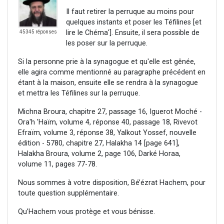
Il faut retirer la perruque au moins pour
quelques instants et poser les Téfilines [et
lire le Chéma']. Ensuite, il sera possible de
45345 réponses
les poser sur la perruque.
Si la personne prie à la synagogue et qu'elle est gênée,
elle agira comme mentionné au paragraphe précédent en
étant à la maison, ensuite elle se rendra à la synagogue
et mettra les Téfilines sur la perruque.
Michna Broura, chapitre 27, passage 16, Iguerot Moché -
Ora'h 'Haïm, volume 4, réponse 40, passage 18, Rivevot
Efraïm, volume 3, réponse 38, Yalkout Yossef, nouvelle
édition - 5780, chapitre 27, Halakha 14 [page 641],
Halakha Broura, volume 2, page 106, Darké Horaa,
volume 11, pages 77-78.
Nous sommes à votre disposition, Bé’ézrat Hachem, pour
toute question supplémentaire.
Qu’Hachem vous protège et vous bénisse.