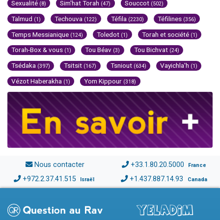
Sexualité
Sim'hat Torah
Souccot
(8)
(47)
(502)
Talmud
Techouva
Téfila
Téfilines
(1)
(122)
(2230)
(356)
Temps Messianique
Toledot
Torah et société
(124)
(1)
(1)
Torah-Box & vous
Tou Béav
Tou Bichvat
(1)
(3)
(24)
Tsédaka
Tsitsit
Tsniout
Vayichla'h
(397)
(167)
(634)
(1)
Vézot Haberakha
Yom Kippour
(1)
(318)
Nous contacter
+33.1.80.20.5000
France
+972.2.37.41.515
+1.437.887.14.93
Israël
Canada