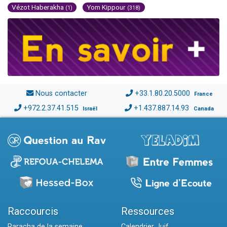
Vézot Haberakha
Yom Kippour
(1)
(318)
Nous contacter
+33.1.80.20.5000
France
+972.2.37.41.515
+1.437.887.14.93
Israël
Canada
Raccourcis
Ressources
Paracha de la semaine
Calendrier Juif