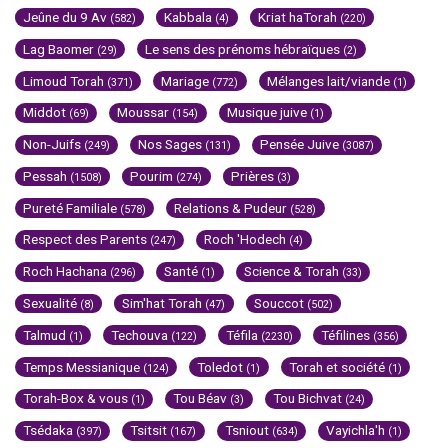
Jeûne du 9 Av
Kabbala
Kriat haTorah
(582)
(4)
(220)
Lag Baomer
Le sens des prénoms hébraïques
(29)
(2)
Limoud Torah
Mariage
Mélanges lait/viande
(371)
(772)
(1)
Middot
Moussar
Musique juive
(69)
(154)
(1)
Non-Juifs
Nos Sages
Pensée Juive
(249)
(131)
(3087)
Pessah
Pourim
Prières
(1508)
(274)
(3)
Pureté Familiale
Relations & Pudeur
(578)
(528)
Respect des Parents
Roch 'Hodech
(247)
(4)
Roch Hachana
Santé
Science & Torah
(296)
(1)
(33)
Sexualité
Sim'hat Torah
Souccot
(8)
(47)
(502)
Talmud
Techouva
Téfila
Téfilines
(1)
(122)
(2230)
(356)
Temps Messianique
Toledot
Torah et société
(124)
(1)
(1)
Torah-Box & vous
Tou Béav
Tou Bichvat
(1)
(3)
(24)
Tsédaka
Tsitsit
Tsniout
Vayichla'h
(397)
(167)
(634)
(1)