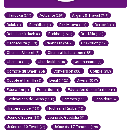
'Hanouka
Actualité
Argent & Travail
(244)
(287)
(747)
Balak
Bamidbar
Bar-Mitsva
Berechit
(1)
(1)
(118)
(1)
Beth-Hamikdach
Brakhot
Brit-Mila
(6)
(1520)
(176)
Cacheroute
Chabbath
Chavouot
(3703)
(2429)
(219)
Chémini Atseret
Chemirat haLachone
(5)
(188)
Chemita
Chiddoukh
Communauté
(135)
(200)
(3)
Compte du Omer
Conversion
Couple
(264)
(303)
(297)
Couple et Famille
Deuil
Divers
(5)
(1102)
(5037)
Education
Education
Education des enfants
(1)
(1)
(244)
Explications de Torah
Femmes
Hassidout
(1058)
(316)
(4)
Histoire Juive
Hochaana Rabba
(189)
(18)
Jeûne d'Esther
Jeûne de Guedalia
(69)
(51)
Jeûne du 10 Tévet
Jeûne du 17 Tamouz
(74)
(270)