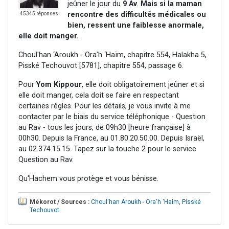
jeûner le jour du
9 Av
.
Mais si la maman
rencontre des difficultés médicales ou
45345 réponses
bien, ressent une faiblesse anormale,
elle doit manger.
Choul'han ‘Aroukh - Ora’h ‘Haïm, chapitre 554, Halakha 5,
Pisské Techouvot [5781], chapitre 554, passage 6.
Pour
Yom Kippour
, elle doit obligatoirement jeûner et si
elle doit manger, cela doit se faire en respectant
certaines règles. Pour les détails, je vous invite à me
contacter par le biais du service téléphonique - Question
au Rav - tous les jours, de 09h30 [heure française] à
00h30. Depuis la France, au 01.80.20.50.00. Depuis Israël,
au 02.374.15.15. Tapez sur la touche 2 pour le service
Question au Rav.
Qu'Hachem vous protège et vous bénisse.
Mékorot / Sources :
Choul'han Aroukh - Ora'h 'Haim
,
Pisské
Techouvot
.