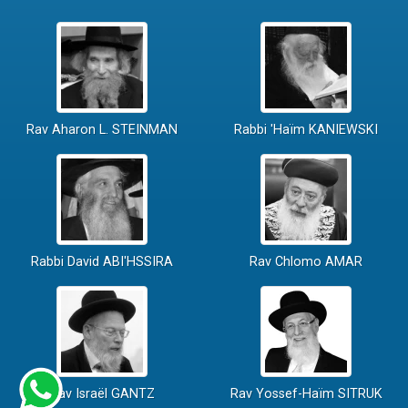
Rav Aharon L. STEINMAN
Rabbi 'Haïm KANIEWSKI
Rabbi David ABI'HSSIRA
Rav Chlomo AMAR
Rav Israël GANTZ
Rav Yossef-Haïm SITRUK