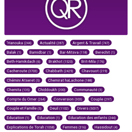
'Hanouka
Actualité
Argent & Travail
(244)
(287)
(747)
Balak
Bamidbar
Bar-Mitsva
Berechit
(1)
(1)
(118)
(1)
Beth-Hamikdach
Brakhot
Brit-Mila
(6)
(1520)
(176)
Cacheroute
Chabbath
Chavouot
(3703)
(2429)
(219)
Chémini Atseret
Chemirat haLachone
(5)
(188)
Chemita
Chiddoukh
Communauté
(135)
(200)
(3)
Compte du Omer
Conversion
Couple
(264)
(303)
(297)
Couple et Famille
Deuil
Divers
(5)
(1102)
(5037)
Education
Education
Education des enfants
(1)
(1)
(244)
Explications de Torah
Femmes
Hassidout
(1058)
(316)
(4)