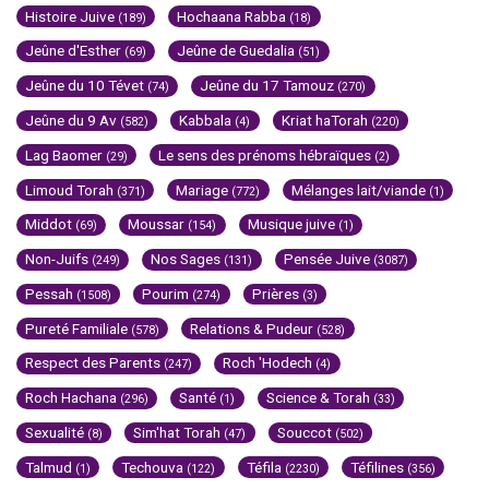
Histoire Juive
Hochaana Rabba
(189)
(18)
Jeûne d'Esther
Jeûne de Guedalia
(69)
(51)
Jeûne du 10 Tévet
Jeûne du 17 Tamouz
(74)
(270)
Jeûne du 9 Av
Kabbala
Kriat haTorah
(582)
(4)
(220)
Lag Baomer
Le sens des prénoms hébraïques
(29)
(2)
Limoud Torah
Mariage
Mélanges lait/viande
(371)
(772)
(1)
Middot
Moussar
Musique juive
(69)
(154)
(1)
Non-Juifs
Nos Sages
Pensée Juive
(249)
(131)
(3087)
Pessah
Pourim
Prières
(1508)
(274)
(3)
Pureté Familiale
Relations & Pudeur
(578)
(528)
Respect des Parents
Roch 'Hodech
(247)
(4)
Roch Hachana
Santé
Science & Torah
(296)
(1)
(33)
Sexualité
Sim'hat Torah
Souccot
(8)
(47)
(502)
Talmud
Techouva
Téfila
Téfilines
(1)
(122)
(2230)
(356)