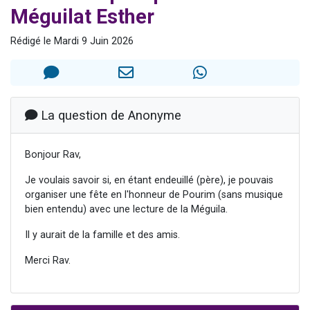
Méguilat Esther
17 personnes viennent de demander une bénédiction
4 personnes viennent de nous rejoindre sur WhatsApp
Rédigé le Mardi 9 Juin 2026
Il reste 49 places pour étudier en groupe sur Zoom
Eva vient de donner son Maasser
Eli vient de donner son Maasser
La question de Anonyme
Bonjour Rav,
Je voulais savoir si, en étant endeuillé (père), je pouvais
organiser une fête en l'honneur de Pourim (sans musique
bien entendu) avec une lecture de la Méguila.
Il y aurait de la famille et des amis.
Merci Rav.