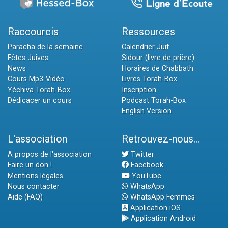
Raccourcis
Ressources
Paracha de la semaine
Calendrier Juif
Fêtes Juives
Sidour (livre de prière)
News
Horaires de Chabbath
Cours Mp3-Vidéo
Livres Torah-Box
Yéchiva Torah-Box
Inscription
Dédicacer un cours
Podcast Torah-Box
English Version
L'association
Retrouvez-nous...
A propos de l'association
Twitter
Faire un don !
Facebook
Mentions légales
YouTube
Nous contacter
WhatsApp
Aide (FAQ)
WhatsApp Femmes
Application iOS
Application Android