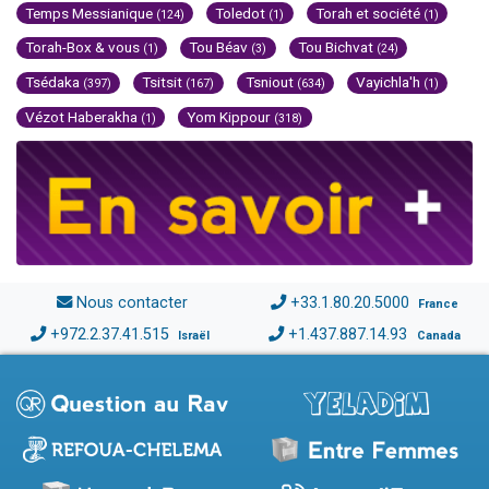
Temps Messianique
Toledot
Torah et société
(124)
(1)
(1)
Torah-Box & vous
Tou Béav
Tou Bichvat
(1)
(3)
(24)
Tsédaka
Tsitsit
Tsniout
Vayichla'h
(397)
(167)
(634)
(1)
Vézot Haberakha
Yom Kippour
(1)
(318)
Nous contacter
+33.1.80.20.5000
France
+972.2.37.41.515
+1.437.887.14.93
Israël
Canada