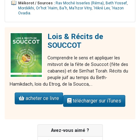
Mékorot / Sources :
Rav Moché Isserles (Réma)
,
Beth Yossef
,
Mordékhi
,
Or'hot 'Haïm
,
Ba'h
,
Ma'hzor Vitry
,
'Hikré Lev
,
'Hazon
Ovadia
.
Lois & Récits de
SOUCCOT
Comprendre le sens et appliquer les
mitsvot de la fête de Souccot (fête des
cabanes) et de Sim'hat Torah. Récits du
peuple juif au temps du Beth-
Hamikdach, lois du Etrog, de la Soucca,...
acheter ce livre
télécharger sur iTunes
Avez-vous aimé ?