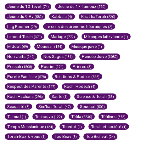
Jeûne du 10 Tévet
Jeûne du 17 Tamouz
(74)
(270)
Jeûne du 9 Av
Kabbala
Kriat haTorah
(582)
(4)
(220)
Lag Baomer
Le sens des prénoms hébraïques
(29)
(2)
Limoud Torah
Mariage
Mélanges lait/viande
(371)
(772)
(1)
Middot
Moussar
Musique juive
(69)
(154)
(1)
Non-Juifs
Nos Sages
Pensée Juive
(249)
(131)
(3087)
Pessah
Pourim
Prières
(1508)
(274)
(3)
Pureté Familiale
Relations & Pudeur
(578)
(528)
Respect des Parents
Roch 'Hodech
(247)
(4)
Roch Hachana
Santé
Science & Torah
(296)
(1)
(33)
Sexualité
Sim'hat Torah
Souccot
(8)
(47)
(502)
Talmud
Techouva
Téfila
Téfilines
(1)
(122)
(2230)
(356)
Temps Messianique
Toledot
Torah et société
(124)
(1)
(1)
Torah-Box & vous
Tou Béav
Tou Bichvat
(1)
(3)
(24)