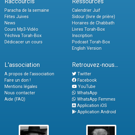
Raccourcis
Ressources
Paracha de la semaine
Calendrier Juif
Fêtes Juives
Sidour (livre de prière)
News
Horaires de Chabbath
Cours Mp3-Vidéo
Livres Torah-Box
Yéchiva Torah-Box
Inscription
Dédicacer un cours
Podcast Torah-Box
English Version
L'association
Retrouvez-nous...
A propos de l'association
Twitter
Faire un don !
Facebook
Mentions légales
YouTube
Nous contacter
WhatsApp
Aide (FAQ)
WhatsApp Femmes
Application iOS
Application Android