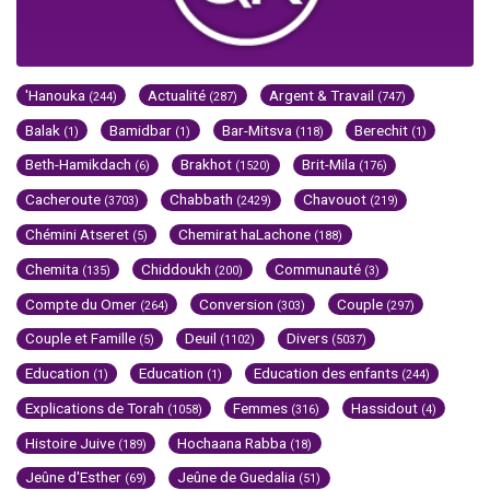
'Hanouka
Actualité
Argent & Travail
(244)
(287)
(747)
Balak
Bamidbar
Bar-Mitsva
Berechit
(1)
(1)
(118)
(1)
Beth-Hamikdach
Brakhot
Brit-Mila
(6)
(1520)
(176)
Cacheroute
Chabbath
Chavouot
(3703)
(2429)
(219)
Chémini Atseret
Chemirat haLachone
(5)
(188)
Chemita
Chiddoukh
Communauté
(135)
(200)
(3)
Compte du Omer
Conversion
Couple
(264)
(303)
(297)
Couple et Famille
Deuil
Divers
(5)
(1102)
(5037)
Education
Education
Education des enfants
(1)
(1)
(244)
Explications de Torah
Femmes
Hassidout
(1058)
(316)
(4)
Histoire Juive
Hochaana Rabba
(189)
(18)
Jeûne d'Esther
Jeûne de Guedalia
(69)
(51)