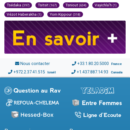
Tsédaka
Tsitsit
Tsniout
Vayichla'h
(397)
(167)
(634)
(1)
Vézot Haberakha
Yom Kippour
(1)
(318)
Nous contacter
+33.1.80.20.5000
France
+972.2.37.41.515
+1.437.887.14.93
Israël
Canada