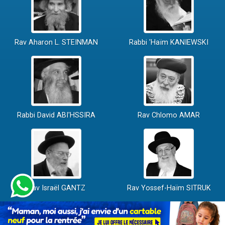
Rav Aharon L. STEINMAN
Rabbi 'Haïm KANIEWSKI
Rabbi David ABI'HSSIRA
Rav Chlomo AMAR
Rav Israël GANTZ
Rav Yossef-Haïm SITRUK