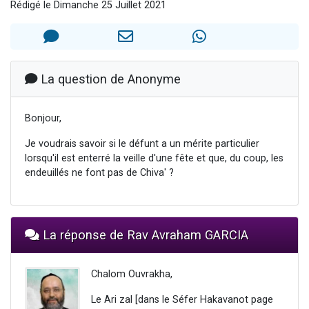
Rédigé le Dimanche 25 Juillet 2021
Nouvelle émission radio : Visions de grandeur n°104 : Le Chabbath et le Birkat Hamazone à travers le temps
61 personnes viennent de demander une bénédiction
Ariel vient de donner son Maasser
Il reste 49 places pour étudier en groupe sur Zoom
La question de Anonyme
Eva vient de donner son Maasser
Bonjour,
Je voudrais savoir si le défunt a un mérite particulier
lorsqu'il est enterré la veille d'une fête et que, du coup, les
endeuillés ne font pas de Chiva' ?
La réponse de Rav Avraham GARCIA
Chalom Ouvrakha,
Le Ari zal [dans le Séfer Hakavanot page