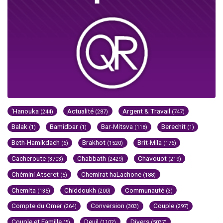
'Hanouka
Actualité
Argent & Travail
(244)
(287)
(747)
Balak
Bamidbar
Bar-Mitsva
Berechit
(1)
(1)
(118)
(1)
Beth-Hamikdach
Brakhot
Brit-Mila
(6)
(1520)
(176)
Cacheroute
Chabbath
Chavouot
(3703)
(2429)
(219)
Chémini Atseret
Chemirat haLachone
(5)
(188)
Chemita
Chiddoukh
Communauté
(135)
(200)
(3)
Compte du Omer
Conversion
Couple
(264)
(303)
(297)
Couple et Famille
Deuil
Divers
(5)
(1102)
(5037)