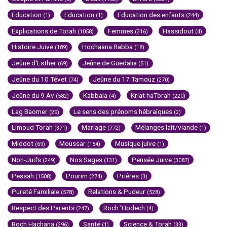
Education
Education
Education des enfants
(1)
(1)
(244)
Explications de Torah
Femmes
Hassidout
(1058)
(316)
(4)
Histoire Juive
Hochaana Rabba
(189)
(18)
Jeûne d'Esther
Jeûne de Guedalia
(69)
(51)
Jeûne du 10 Tévet
Jeûne du 17 Tamouz
(74)
(270)
Jeûne du 9 Av
Kabbala
Kriat haTorah
(582)
(4)
(220)
Lag Baomer
Le sens des prénoms hébraïques
(29)
(2)
Limoud Torah
Mariage
Mélanges lait/viande
(371)
(772)
(1)
Middot
Moussar
Musique juive
(69)
(154)
(1)
Non-Juifs
Nos Sages
Pensée Juive
(249)
(131)
(3087)
Pessah
Pourim
Prières
(1508)
(274)
(3)
Pureté Familiale
Relations & Pudeur
(578)
(528)
Respect des Parents
Roch 'Hodech
(247)
(4)
Roch Hachana
Santé
Science & Torah
(296)
(1)
(33)