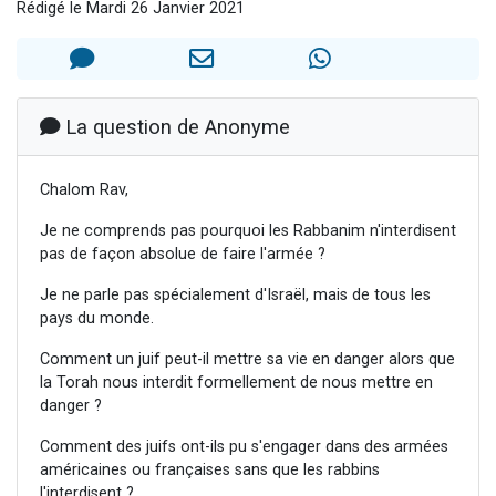
Rédigé le Mardi 26 Janvier 2021
13 personnes viennent de demander une bénédiction
30 personnes viennent de faire un don pour Sauvez la jambe de Yohan
Il reste 49 places pour étudier en groupe sur Zoom
12 nouvelles musiques dans Torah-Box Music
La question de Anonyme
29 personnes viennent de demander une bénédiction
Chalom Rav,
Je ne comprends pas pourquoi les Rabbanim n'interdisent
pas de façon absolue de faire l'armée ?
Je ne parle pas spécialement d'Israël, mais de tous les
pays du monde.
Comment un juif peut-il mettre sa vie en danger alors que
la Torah nous interdit formellement de nous mettre en
danger ?
Comment des juifs ont-ils pu s'engager dans des armées
américaines ou françaises sans que les rabbins
l'interdisent ?