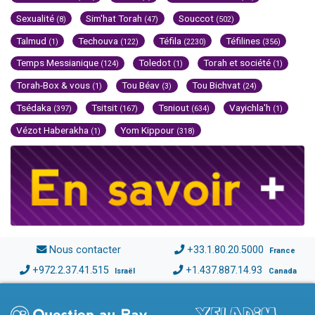
Sexualité
Sim'hat Torah
Souccot
(8)
(47)
(502)
Talmud
Techouva
Téfila
Téfilines
(1)
(122)
(2230)
(356)
Temps Messianique
Toledot
Torah et société
(124)
(1)
(1)
Torah-Box & vous
Tou Béav
Tou Bichvat
(1)
(3)
(24)
Tsédaka
Tsitsit
Tsniout
Vayichla'h
(397)
(167)
(634)
(1)
Vézot Haberakha
Yom Kippour
(1)
(318)
Nous contacter
+33.1.80.20.5000
France
+972.2.37.41.515
+1.437.887.14.93
Israël
Canada