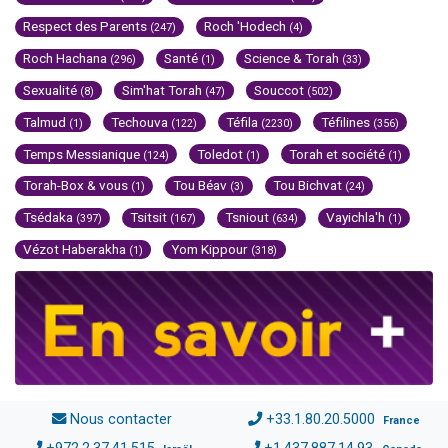
Respect des Parents
Roch 'Hodech
(247)
(4)
Roch Hachana
Santé
Science & Torah
(296)
(1)
(33)
Sexualité
Sim'hat Torah
Souccot
(8)
(47)
(502)
Talmud
Techouva
Téfila
Téfilines
(1)
(122)
(2230)
(356)
Temps Messianique
Toledot
Torah et société
(124)
(1)
(1)
Torah-Box & vous
Tou Béav
Tou Bichvat
(1)
(3)
(24)
Tsédaka
Tsitsit
Tsniout
Vayichla'h
(397)
(167)
(634)
(1)
Vézot Haberakha
Yom Kippour
(1)
(318)
Nous contacter
+33.1.80.20.5000
France