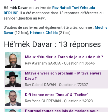
6 personnes viennent de nous rejoindre sur WhatsApp
Hé'mèk Davar
est un livre de
Rav Naftali Tsvi Yéhouda
4 personnes viennent de faire un don pour Reloger Rivka, 6 enfants, victime de violences...
BERLINE
. Il a été mentionné dans 13 réponses différentes du
service "Question au Rav".
2 personnes viennent de faire un don pour 1 Journée de Vacances Pour les Enfants
4 personnes viennent de nous rejoindre sur WhatsApp
D'autres de ses livres ont également été cités, comme :
Méchiv
Davar
(12 fois),
Héémek Chééla
(2 fois).
3 nouvelles musiques dans Torah-Box Music
Hé'mèk Davar : 13 réponses
Mieux d'étudier la Torah de jour ou de nuit ?
Rav Avraham GARCIA - Question n°106646
Mitsva envers son prochain = Mitsva envers
D.ieu ?
Rav Gabriel DAYAN - Question n°72307
Différence entre "Dmout" & "Tsélèm"
Rav Yona GHERTMAN - Question n°62323
Pourquoi toutes ces lois de mariage pour