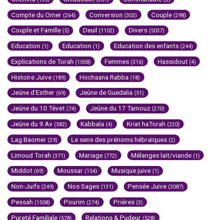
Compte du Omer
Conversion
Couple
(264)
(303)
(298)
Couple et Famille
Deuil
Divers
(5)
(1102)
(5037)
Education
Education
Education des enfants
(1)
(1)
(244)
Explications de Torah
Femmes
Hassidout
(1058)
(316)
(4)
Histoire Juive
Hochaana Rabba
(189)
(18)
Jeûne d'Esther
Jeûne de Guedalia
(69)
(51)
Jeûne du 10 Tévet
Jeûne du 17 Tamouz
(74)
(270)
Jeûne du 9 Av
Kabbala
Kriat haTorah
(582)
(4)
(220)
Lag Baomer
Le sens des prénoms hébraïques
(29)
(2)
Limoud Torah
Mariage
Mélanges lait/viande
(371)
(772)
(1)
Middot
Moussar
Musique juive
(69)
(154)
(1)
Non-Juifs
Nos Sages
Pensée Juive
(249)
(131)
(3087)
Pessah
Pourim
Prières
(1508)
(274)
(3)
Pureté Familiale
Relations & Pudeur
(578)
(528)