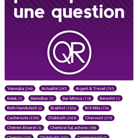
'Hanouka
Actualité
Argent & Travail
(244)
(287)
(747)
Balak
Bamidbar
Bar-Mitsva
Berechit
(1)
(1)
(118)
(1)
Beth-Hamikdach
Brakhot
Brit-Mila
(6)
(1520)
(176)
Cacheroute
Chabbath
Chavouot
(3703)
(2429)
(219)
Chémini Atseret
Chemirat haLachone
(5)
(188)
Chemita
Chiddoukh
Communauté
(135)
(201)
(3)