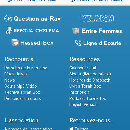
+972.2.37.41.515
+1.437.887.14.93
Israël
Canada
Raccourcis
Ressources
Paracha de la semaine
Calendrier Juif
Fêtes Juives
Sidour (livre de prière)
News
Horaires de Chabbath
Cours Mp3-Vidéo
Livres Torah-Box
Yéchiva Torah-Box
Inscription
Dédicacer un cours
Podcast Torah-Box
English Version
L'association
Retrouvez-nous...
A propos de l'association
Twitter