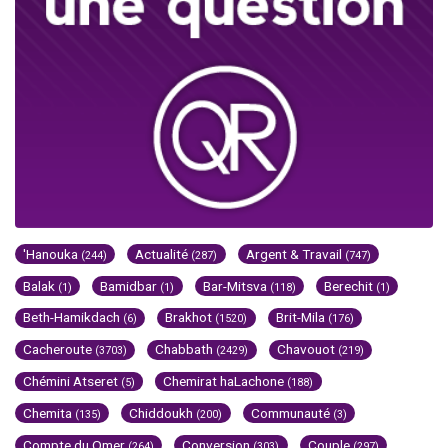
'Hanouka
Actualité
Argent & Travail
(244)
(287)
(747)
Balak
Bamidbar
Bar-Mitsva
Berechit
(1)
(1)
(118)
(1)
Beth-Hamikdach
Brakhot
Brit-Mila
(6)
(1520)
(176)
Cacheroute
Chabbath
Chavouot
(3703)
(2429)
(219)
Chémini Atseret
Chemirat haLachone
(5)
(188)
Chemita
Chiddoukh
Communauté
(135)
(200)
(3)
Compte du Omer
Conversion
Couple
(264)
(303)
(297)