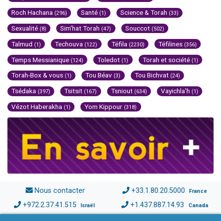
Roch Hachana
Santé
Science & Torah
(296)
(1)
(33)
Sexualité
Sim'hat Torah
Souccot
(8)
(47)
(502)
Talmud
Techouva
Téfila
Téfilines
(1)
(122)
(2230)
(356)
Temps Messianique
Toledot
Torah et société
(124)
(1)
(1)
Torah-Box & vous
Tou Béav
Tou Bichvat
(1)
(3)
(24)
Tsédaka
Tsitsit
Tsniout
Vayichla'h
(397)
(167)
(634)
(1)
Vézot Haberakha
Yom Kippour
(1)
(318)
Nous contacter
+33.1.80.20.5000
France
+972.2.37.41.515
+1.437.887.14.93
Israël
Canada