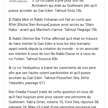
1.
Le roi David a prié pour son fils
45345 réponses
Avchalom qui était au Guéhinam afin qu'il
puisse accéder au Gan Eden. Talmud Sota 10b.
2.
Rabbi Meïr et Rabbi Yohanan ont fait en sorte que
A'hèr [Elicha' Ben Avouya] puisse avoir accès au 'Olam
Haba - avant que Machia'h n'arrive. Talmud 'Haguiga 15b.
3.
Rabbi Chimon Bar Yo'haï affirmait qu'il était en mesure
de faire mériter le Gan Eden à tous les être humains -
ayant existé depuis la création du monde - si on associait
ses mérites à ceux de son fils Rabbi Elazar et à ceux du
roi Yotam. Talmud Soucca 45b.
4.
Le roi 'Hizkiyahou a trainé les ossements de son père
afin que ses fautes soient pardonnées et qu'il puisse
accéder au Gan Eden. Talmud Pessa'him 56a, Séfer
'Hassidim, passage 611.
Rav Ovadia Yossef traite de cette question et nous dit
qu'il faut toujours prier pour sauver une personne du
Guéhinam. Yabi'a Omer, volume 10, Yoré Déa, réponse 58,
passage 24. Mais s'il s'agit d'une personne reconnue par