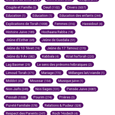
Couple et Famille
Deuil
Divers
(5)
(1102)
(5037)
Education
Education
Education des enfants
(1)
(1)
(244)
Explications de Torah
Femmes
Hassidout
(1058)
(316)
(4)
Histoire Juive
Hochaana Rabba
(189)
(18)
Jeûne d'Esther
Jeûne de Guedalia
(69)
(51)
Jeûne du 10 Tévet
Jeûne du 17 Tamouz
(74)
(270)
Jeûne du 9 Av
Kabbala
Kriat haTorah
(582)
(4)
(220)
Lag Baomer
Le sens des prénoms hébraïques
(29)
(2)
Limoud Torah
Mariage
Mélanges lait/viande
(371)
(772)
(1)
Middot
Moussar
Musique juive
(69)
(154)
(1)
Non-Juifs
Nos Sages
Pensée Juive
(249)
(131)
(3087)
Pessah
Pourim
Prières
(1508)
(274)
(3)
Pureté Familiale
Relations & Pudeur
(578)
(528)
Respect des Parents
Roch 'Hodech
(247)
(4)