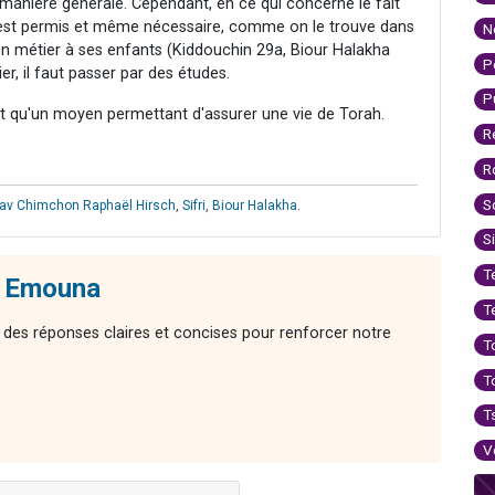
manière générale. Cependant, en ce qui concerne le fait
a est permis et même nécessaire, comme on le trouve dans
N
n métier à ses enfants (Kiddouchin 29a, Biour Halakha
P
er, il faut passer par des études.
P
st qu'un moyen permettant d'assurer une vie de Torah.
R
R
S
av Chimchon Raphaël Hirsch
,
Sifri
,
Biour Halakha
.
S
T
- Emouna
T
 des réponses claires et concises pour renforcer notre
T
T
T
V