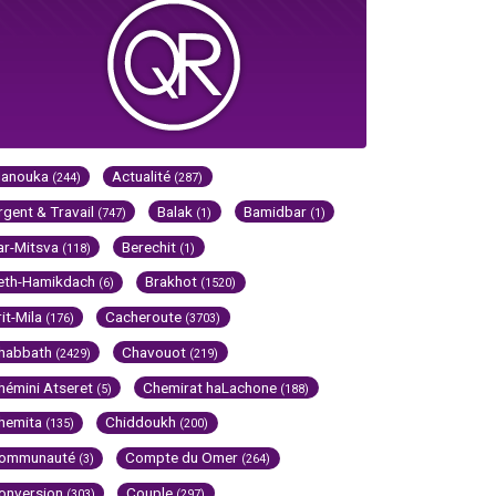
Hanouka
Actualité
(244)
(287)
rgent & Travail
Balak
Bamidbar
(747)
(1)
(1)
ar-Mitsva
Berechit
(118)
(1)
eth-Hamikdach
Brakhot
(6)
(1520)
rit-Mila
Cacheroute
(176)
(3703)
habbath
Chavouot
(2429)
(219)
hémini Atseret
Chemirat haLachone
(5)
(188)
hemita
Chiddoukh
(135)
(200)
ommunauté
Compte du Omer
(3)
(264)
onversion
Couple
(303)
(297)