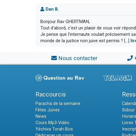
Dan B.
Bonjour Rav GHERTMAN,
Tout d'abord, c'est un plaisir de vous voir répond
Je pense que l'internaute voulait précisement savo
monde de la justice non juive est permis ? [...]
li
Nous contacter
Raccourcis
Ress
Paracha de la semaine
Calendr
Fêtes Juives
Sidour 
News
Horair
Cours Mp3-Vidéo
Livres
Yéchiva Torah-Box
Inscrip
Dédicacer un cours
Podcas