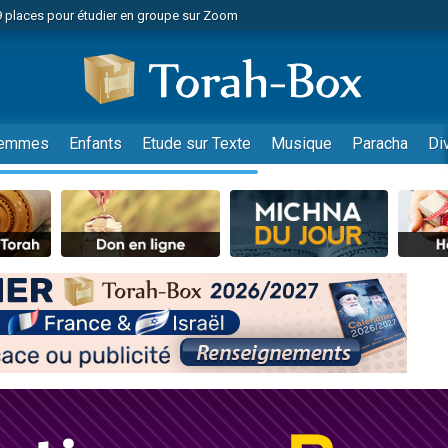
49 places pour étudier en groupe sur Zoom
nes viennent de faire un don pour Diane, 80 ans, dans un appartement insalu
viennent de nous rejoindre sur WhatsApp
viennent de nous rejoindre sur WhatsApp
es viennent de faire un don pour Reloger Rivka, 6 enfants, victime de violences
emmes
Enfants
Etude sur Texte
Musique
Paracha
Di
es viennent de faire un don pour 1 Journée de Vacances Pour les Enfants
 viennent de demander une bénédiction
viennent de nous rejoindre sur WhatsApp
49 places pour étudier en groupe sur Zoom
 donner son Maasser
viennent de nous rejoindre sur WhatsApp
viennent de nous rejoindre sur WhatsApp
de donner son Maasser
es viennent de faire un don pour 5 jours de vacances aux Orphelins
viennent de nous rejoindre sur WhatsApp