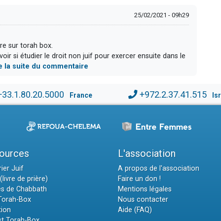
25/02/2021 - 09h29
re sur torah box.
ir si étudier le droit non juif pour exercer ensuite dans le
re la suite du commentaire
+33.1.80.20.5000
+972.2.37.41.515
France
Is
ources
L'association
ier Juif
A propos de l'association
(livre de prière)
Faire un don !
es de Chabbath
Mentions légales
 Torah-Box
Nous contacter
tion
Aide (FAQ)
t Torah-Box