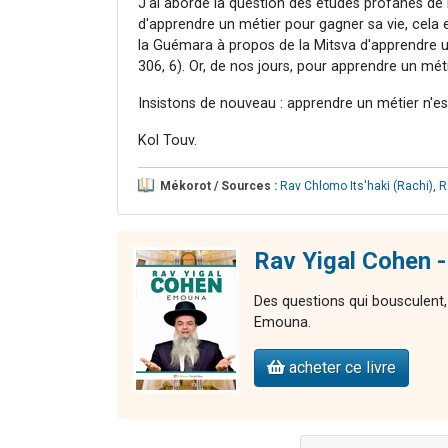
J'ai abordé la question des études profanes de 
d'apprendre un métier pour gagner sa vie, cel
la Guémara à propos de la Mitsva d'apprendre u
306, 6). Or, de nos jours, pour apprendre un méti
Insistons de nouveau : apprendre un métier n'e
Kol Touv.
Mékorot / Sources :
Rav Chlomo Its'haki (Rachi)
,
R
Rav Yigal Cohen 
Des questions qui bousculent,
Emouna.
acheter ce livre