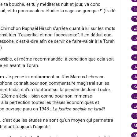
de ta bouche, et tu y méditeras nuit et jour, va donc
C
nuit, et tu pourras alors étudier la sagesse grecque !" (traité
E
E
himchon Raphaël Hirsch s'arrête quant à lui sur les mots
nstituer "l'essentiel et non l'accessoire". Il en déduit que
E
ssoire, c'est-à-dire afin de servir de faire-valoir à la Torah
).
H
H
possible, et même recommandée, à condition que cela soit
 en avant la Torah.
J
banim. Je pense ici notamment au Rav Marcus Lehmann
J
ophone connaît pour son commentaire magistral sur les
K
ment titulaire d'un doctorat sur la pensée de John Locke,
, 20ème siècle - bien connu pour son immense
L
ait à la perfection toutes les thèses économiques et
L
on ouvrage paru en 1948 :
La justice sociale en Israël
.
L
s, c'est que les études ne sont qu'un moyen qui permettra
M
 étant toujours l'objectif.
M