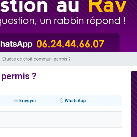
 viennent de demander une bénédiction
nnes viennent de faire un don pour Sauvez la jambe de Yohan
49 places pour étudier en groupe sur Zoom
lles musiques dans Torah-Box Music
 viennent de demander une bénédiction
Etudes de droit commun, permis ?
 permis ?
Envoyer
WhatsApp