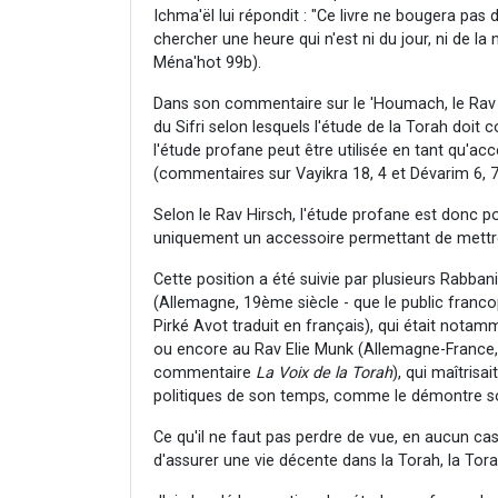
Ichma'ël lui répondit : "Ce livre ne bougera pas 
chercher une heure qui n'est ni du jour, ni de la 
Ména'hot 99b).
Dans son commentaire sur le 'Houmach, le Rav C
du Sifri selon lesquels l'étude de la Torah doit co
l'étude profane peut être utilisée en tant qu'acce
(commentaires sur Vayikra 18, 4 et Dévarim 6, 7
Selon le Rav Hirsch, l'étude profane est donc 
uniquement un accessoire permettant de mettre
Cette position a été suivie par plusieurs Rab
(Allemagne, 19ème siècle - que le public franc
Pirké Avot traduit en français), qui était notam
ou encore au Rav Elie Munk (Allemagne-France
commentaire
La Voix de la Torah
), qui maîtris
politiques de son temps, comme le démontre s
Ce qu'il ne faut pas perdre de vue, en aucun ca
d'assurer une vie décente dans la Torah, la Torah