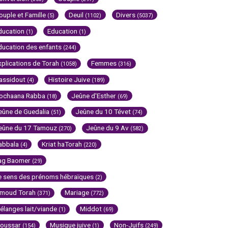
ouple et Famille
Deuil
Divers
(5)
(1102)
(5037)
ducation
Education
(1)
(1)
ducation des enfants
(244)
xplications de Torah
Femmes
(1058)
(316)
assidout
Histoire Juive
(4)
(189)
ochaana Rabba
Jeûne d'Esther
(18)
(69)
eûne de Guedalia
Jeûne du 10 Tévet
(51)
(74)
eûne du 17 Tamouz
Jeûne du 9 Av
(270)
(582)
abbala
Kriat haTorah
(4)
(220)
ag Baomer
(29)
e sens des prénoms hébraïques
(2)
imoud Torah
Mariage
(371)
(772)
élanges lait/viande
Middot
(1)
(69)
oussar
Musique juive
Non-Juifs
(154)
(1)
(249)