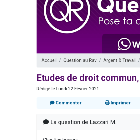
13 personnes
30 perso
Il reste 
12 nouve
29 personnes
Accueil
Question au Rav
Argent & Travail
Etudes de droit commun,
Rédigé le Lundi 22 Février 2021
Commenter
Imprimer
La question de Lazzari M.
Cher Rav bonjour,