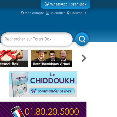
WhatsApp Torah-Box
bre
Mon compte
Calendrier
Columbus
...
vertissements
Livres
Rabbanim