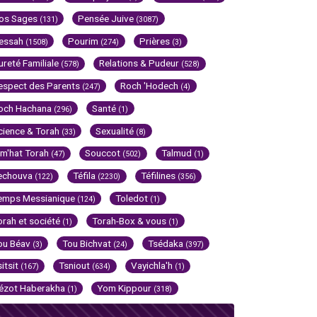
os Sages
Pensée Juive
(131)
(3087)
essah
Pourim
Prières
(1508)
(274)
(3)
ureté Familiale
Relations & Pudeur
(578)
(528)
espect des Parents
Roch 'Hodech
(247)
(4)
och Hachana
Santé
(296)
(1)
cience & Torah
Sexualité
(33)
(8)
im'hat Torah
Souccot
Talmud
(47)
(502)
(1)
echouva
Téfila
Téfilines
(122)
(2230)
(356)
emps Messianique
Toledot
(124)
(1)
orah et société
Torah-Box & vous
(1)
(1)
ou Béav
Tou Bichvat
Tsédaka
(3)
(24)
(397)
sitsit
Tsniout
Vayichla'h
(167)
(634)
(1)
ézot Haberakha
Yom Kippour
(1)
(318)