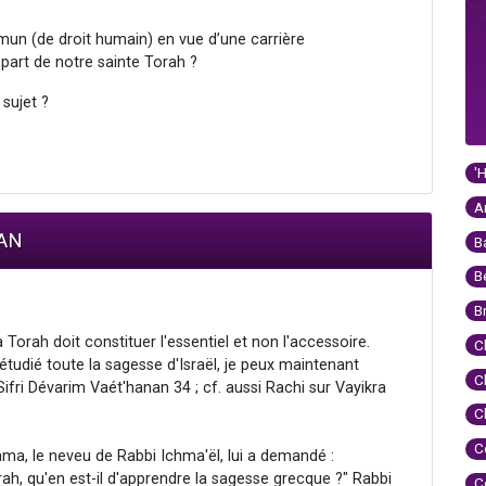
un (de droit humain) en vue d’une carrière
 part de notre sainte Torah ?
 sujet ?
'
A
MAN
B
B
B
a Torah doit constituer l'essentiel et non l'accessoire.
C
ai étudié toute la sagesse d'Israël, je peux maintenant
C
Sifri Dévarim Vaét'hanan 34 ; cf. aussi Rachi sur Vayikra
C
C
ma, le neveu de Rabbi Ichma'ël, lui a demandé :
h, qu'en est-il d'apprendre la sagesse grecque ?" Rabbi
C