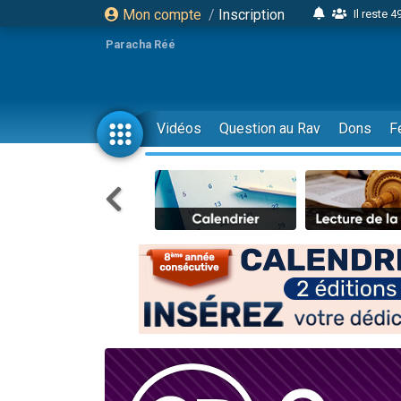
Mon compte
/
Inscription
Il reste 
16 person
Paracha Réé
2 personnes 
6 personnes 
4 personn
Vidéos
Question au Rav
Dons
F
2 personn
17 personnes
4 personnes 
Il reste 
Eva vient de
4 personnes 
3 personnes 
Odaya vient 
3 personn
2 personnes 