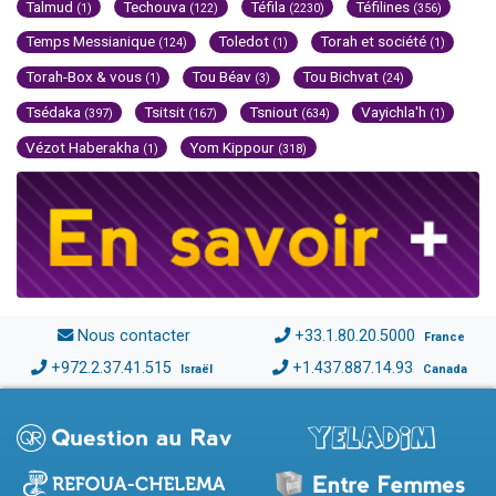
Talmud
Techouva
Téfila
Téfilines
(1)
(122)
(2230)
(356)
Temps Messianique
Toledot
Torah et société
(124)
(1)
(1)
Torah-Box & vous
Tou Béav
Tou Bichvat
(1)
(3)
(24)
Tsédaka
Tsitsit
Tsniout
Vayichla'h
(397)
(167)
(634)
(1)
Vézot Haberakha
Yom Kippour
(1)
(318)
Nous contacter
+33.1.80.20.5000
France
+972.2.37.41.515
+1.437.887.14.93
Israël
Canada