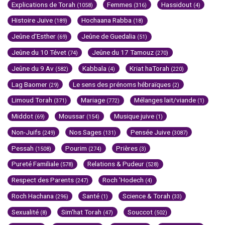
Explications de Torah
Femmes
Hassidout
(1058)
(316)
(4)
Histoire Juive
Hochaana Rabba
(189)
(18)
Jeûne d'Esther
Jeûne de Guedalia
(69)
(51)
Jeûne du 10 Tévet
Jeûne du 17 Tamouz
(74)
(270)
Jeûne du 9 Av
Kabbala
Kriat haTorah
(582)
(4)
(220)
Lag Baomer
Le sens des prénoms hébraïques
(29)
(2)
Limoud Torah
Mariage
Mélanges lait/viande
(371)
(772)
(1)
Middot
Moussar
Musique juive
(69)
(154)
(1)
Non-Juifs
Nos Sages
Pensée Juive
(249)
(131)
(3087)
Pessah
Pourim
Prières
(1508)
(274)
(3)
Pureté Familiale
Relations & Pudeur
(578)
(528)
Respect des Parents
Roch 'Hodech
(247)
(4)
Roch Hachana
Santé
Science & Torah
(296)
(1)
(33)
Sexualité
Sim'hat Torah
Souccot
(8)
(47)
(502)