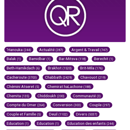
'Hanouka
Actualité
Argent & Travail
(244)
(287)
(747)
Balak
Bamidbar
Bar-Mitsva
Berechit
(1)
(1)
(118)
(1)
Beth-Hamikdach
Brakhot
Brit-Mila
(6)
(1520)
(176)
Cacheroute
Chabbath
Chavouot
(3703)
(2429)
(219)
Chémini Atseret
Chemirat haLachone
(5)
(188)
Chemita
Chiddoukh
Communauté
(135)
(200)
(3)
Compte du Omer
Conversion
Couple
(264)
(303)
(297)
Couple et Famille
Deuil
Divers
(5)
(1102)
(5037)
Education
Education
Education des enfants
(1)
(1)
(244)