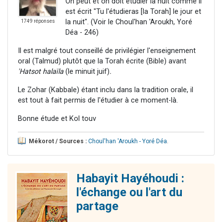
On peut et on doit étudier la nuit comme il
est écrit "Tu l'étudieras [la Torah] le jour et
la nuit". (Voir le Choul'han 'Aroukh, Yoré
1749 réponses
Déa - 246)
Il est malgré tout conseillé de privilégier l'enseignement
oral (Talmud) plutôt que la Torah écrite (Bible) avant
'Hatsot halaïla
(le minuit juif)
.
Le Zohar (Kabbale) étant inclu dans la tradition orale, il
est tout à fait permis de l'étudier à ce moment-là.
Bonne étude et Kol touv
Mékorot / Sources :
Choul'han 'Aroukh - Yoré Déa
.
Habayit Hayéhoudi :
l'échange ou l'art du
partage