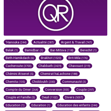
'Hanouka
Actualité
Argent & Travail
(244)
(287)
(747)
Balak
Bamidbar
Bar-Mitsva
Berechit
(1)
(1)
(118)
(1)
Beth-Hamikdach
Brakhot
Brit-Mila
(6)
(1520)
(176)
Cacheroute
Chabbath
Chavouot
(3703)
(2429)
(219)
Chémini Atseret
Chemirat haLachone
(5)
(188)
Chemita
Chiddoukh
Communauté
(135)
(200)
(3)
Compte du Omer
Conversion
Couple
(264)
(303)
(297)
Couple et Famille
Deuil
Divers
(5)
(1102)
(5037)
Education
Education
Education des enfants
(1)
(1)
(244)