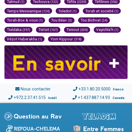
Talmud
Techouva
Téfila
Téfilines
(1)
(122)
(2230)
(356)
Temps Messianique
Toledot
Torah et société
(124)
(1)
(1)
Torah-Box & vous
Tou Béav
Tou Bichvat
(1)
(3)
(24)
Tsédaka
Tsitsit
Tsniout
Vayichla'h
(397)
(167)
(634)
(1)
Vézot Haberakha
Yom Kippour
(1)
(318)
Nous contacter
+33.1.80.20.5000
France
+972.2.37.41.515
+1.437.887.14.93
Israël
Canada