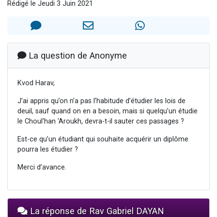
Rédigé le Jeudi 3 Juin 2021
Nouvelle émission radio : Visions de grandeur n°104 : Le Chabbath et le Birkat Hamazone à travers le temps
61 personnes viennent de demander une bénédiction
Ariel vient de donner son Maasser
Il reste 49 places pour étudier en groupe sur Zoom
La question de Anonyme
Eva vient de donner son Maasser
Kvod Harav,
J’ai appris qu’on n’a pas l’habitude d’étudier les lois de
deuil, sauf quand on en a besoin, mais si quelqu’un étudie
le Choul'han 'Aroukh, devra-t-il sauter ces passages ?
Est-ce qu’un étudiant qui souhaite acquérir un diplôme
pourra les étudier ?
Merci d’avance.
La réponse de Rav Gabriel DAYAN