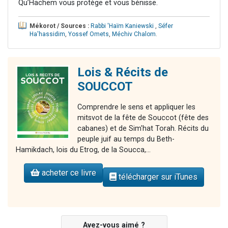
Qu’Hachem vous protège et vous bénisse.
Mékorot / Sources :
Rabbi 'Haïm Kaniewski
,
Séfer
Ha'hassidim
,
Yossef Omets
,
Méchiv Chalom
.
Lois & Récits de
SOUCCOT
Comprendre le sens et appliquer les
mitsvot de la fête de Souccot (fête des
cabanes) et de Sim'hat Torah. Récits du
peuple juif au temps du Beth-
Hamikdach, lois du Etrog, de la Soucca,...
acheter ce livre
télécharger sur iTunes
Avez-vous aimé ?