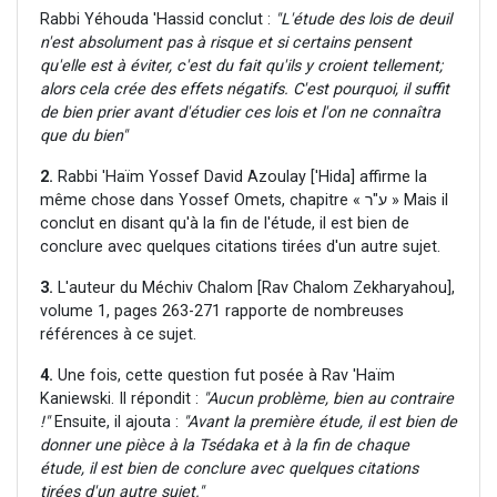
Rabbi Yéhouda 'Hassid conclut :
"L'étude des lois de deuil
n'est absolument pas à risque et si certains pensent
qu'elle est à éviter, c'est du fait qu'ils y croient tellement;
alors cela crée des effets négatifs. C'est pourquoi, il suffit
de bien prier avant d'étudier ces lois et l'on ne connaîtra
que du bien"
2.
Rabbi 'Haïm Yossef David Azoulay ['Hida] affirme la
même chose dans Yossef Omets, chapitre « ע"ר » Mais il
conclut en disant qu'à la fin de l'étude, il est bien de
conclure avec quelques citations tirées d'un autre sujet.
3.
L'auteur du Méchiv Chalom [Rav Chalom Zekharyahou],
volume 1, pages 263-271 rapporte de nombreuses
références à ce sujet.
4.
Une fois, cette question fut posée à Rav 'Haïm
Kaniewski. Il répondit :
"Aucun problème, bien au contraire
!"
Ensuite, il ajouta :
"Avant la première étude, il est bien de
donner une pièce à la Tsédaka et à la fin de chaque
étude, il est bien de conclure avec quelques citations
tirées d'un autre sujet."