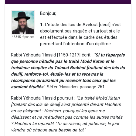
Bonjour,
1.
L'étude des lois de Avélout [deuil] n'est
absolument pas risquée et surtout si elle
est effectuée dans le cadre des études
45345 réponses
permettant l'obtention d'un diplôme.
Rabbi Yéhouda 'Hassid [1150-1217] écrit :
"Si tu t'aperçois
que personne n'étudie pas le traité Moèd Katan et le
troisième chapitre du Talmud Brakhot [traitant des lois du
deuil], renforce-toi, étudie-les et tu recevras la
récompense qu'auraient pu recevoir tous ceux qui les
auraient étudiés"
. Séfer 'Hassidim, passage 261.
Rabbi Yéhouda 'Hassid poursuit :
"Le traité Moèd Katan
[traitant des lois de deuil] s'est présenté devant Hachem
en se plaignant : Hachem, pourquoi les gens me
délaissent et ne m'étudient pas comme les autres traités
? Hachem lui répondit "Tu as raison, ait patience, le jour
viendra où chacun aura besoin de toi."