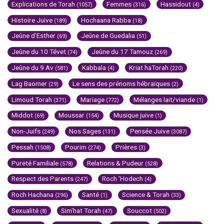
Explications de Torah
Femmes
Hassidout
(1057)
(316)
(4)
Histoire Juive
Hochaana Rabba
(189)
(18)
Jeûne d'Esther
Jeûne de Guedalia
(69)
(51)
Jeûne du 10 Tévet
Jeûne du 17 Tamouz
(74)
(269)
Jeûne du 9 Av
Kabbala
Kriat haTorah
(581)
(4)
(220)
Lag Baomer
Le sens des prénoms hébraïques
(29)
(2)
Limoud Torah
Mariage
Mélanges lait/viande
(371)
(772)
(1)
Middot
Moussar
Musique juive
(69)
(154)
(1)
Non-Juifs
Nos Sages
Pensée Juive
(249)
(131)
(3087)
Pessah
Pourim
Prières
(1508)
(274)
(3)
Pureté Familiale
Relations & Pudeur
(578)
(528)
Respect des Parents
Roch 'Hodech
(247)
(4)
Roch Hachana
Santé
Science & Torah
(296)
(1)
(33)
Sexualité
Sim'hat Torah
Souccot
(8)
(47)
(502)