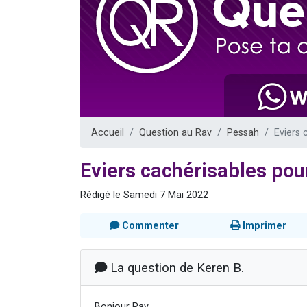
Il reste 
3 personnes 
2 personnes 
2 nouvel
6 personnes 
Accueil
Question au Rav
Pessah
Eviers 
Eviers cachérisables pou
Rédigé le Samedi 7 Mai 2022
Commenter
Imprimer
La question de Keren B.
Bonjour Rav,