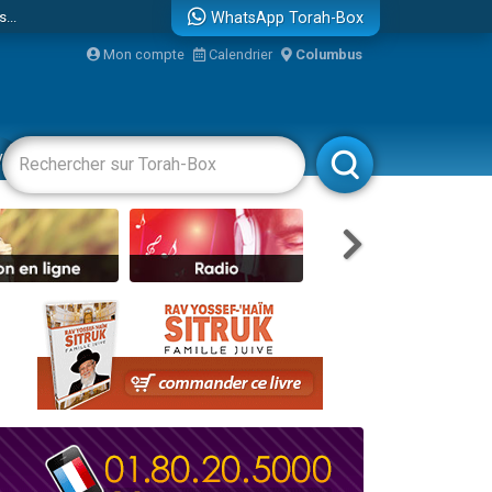
...
WhatsApp Torah-Box
Mon compte
Calendrier
Columbus
vertissements
Livres
Rabbanim
bre