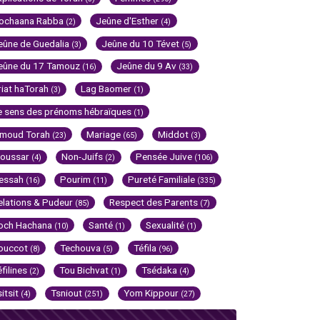
ochaana Rabba
Jeûne d'Esther
(2)
(4)
eûne de Guedalia
Jeûne du 10 Tévet
(3)
(5)
eûne du 17 Tamouz
Jeûne du 9 Av
(16)
(33)
riat haTorah
Lag Baomer
(3)
(1)
e sens des prénoms hébraïques
(1)
imoud Torah
Mariage
Middot
(23)
(65)
(3)
oussar
Non-Juifs
Pensée Juive
(4)
(2)
(106)
essah
Pourim
Pureté Familiale
(16)
(11)
(335)
elations & Pudeur
Respect des Parents
(85)
(7)
och Hachana
Santé
Sexualité
(10)
(1)
(1)
ouccot
Techouva
Téfila
(8)
(5)
(96)
éfilines
Tou Bichvat
Tsédaka
(2)
(1)
(4)
sitsit
Tsniout
Yom Kippour
(4)
(251)
(27)