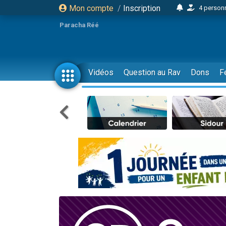
Mon compte
/
Inscription
4 personn
2 personn
Paracha Réé
17 personnes
4 personnes 
Il reste 
Vidéos
Question au Rav
Dons
F
23 person
Eva vient de
4 personnes 
3 personnes 
3 personn
Odaya vient 
2 personnes 
13 personnes
12 nouve
30 perso