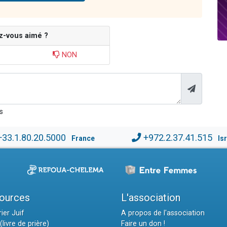
z-vous aimé ?
NON
s
+33.1.80.20.5000
+972.2.37.41.515
France
Is
ources
L'association
ier Juif
A propos de l'association
(livre de prière)
Faire un don !