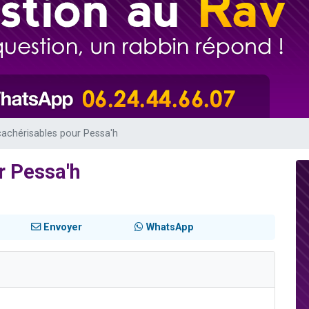
49 places pour étudier en groupe sur Zoom
viennent de nous rejoindre sur WhatsApp
viennent de nous rejoindre sur WhatsApp
les musiques dans Torah-Box Music
viennent de nous rejoindre sur WhatsApp
cachérisables pour Pessa'h
r Pessa'h
Envoyer
WhatsApp