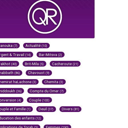
Hanouka
Actualité
(7)
(10)
rgent & Travail
Bar-Mitsva
(14)
(2)
rakhot
Brit-Mila
Cacheroute
(40)
(5)
(21)
habbath
Chavouot
(86)
(9)
hemirat haLachone
Chemita
(3)
(3)
hiddoukh
Compte du Omer
(36)
(7)
onversion
Couple
(4)
(103)
ouple et Famille
Deuil
Divers
(1)
(37)
(81)
ducation des enfants
(12)
xplications de Torah
Femmes
(3)
(290)