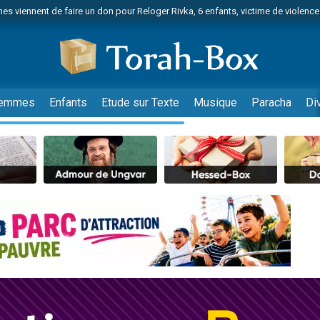
es viennent de faire un don pour Reloger Rivka, 6 enfants, victime de violences
es viennent de faire un don pour 1 Journée de Vacances Pour les Enfants
 viennent de demander une bénédiction
viennent de nous rejoindre sur WhatsApp
49 places pour étudier en groupe sur Zoom
emmes
Enfants
Etude sur Texte
Musique
Paracha
Di
nes viennent de faire un don pour Diane, 80 ans, dans un appartement insalu
 donner son Maasser
viennent de nous rejoindre sur WhatsApp
viennent de nous rejoindre sur WhatsApp
es viennent de faire un don pour 5 jours de vacances aux Orphelins
de donner son Maasser
viennent de nous rejoindre sur WhatsApp
 viennent de demander une bénédiction
lles musiques dans Torah-Box Music
nnes viennent de faire un don pour Sauvez la jambe de Yohan