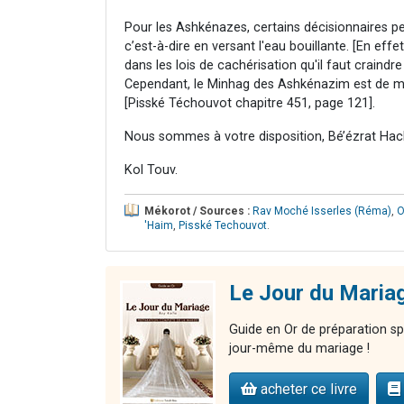
Pour les Ashkénazes, certains décisionnaires pen
c’est-à-dire en versant l'eau bouillante. [En ef
dans les lois de cachérisation qu'il faut craindre
Cependant, le Minhag des Ashkénazim est de met
[Pisské Téchouvot chapitre 451, page 121].
Nous sommes à votre disposition, Bé’ézrat Hac
Kol Touv.
Mékorot / Sources :
Rav Moché Isserles (Réma)
,
O
'Haim
,
Pisské Techouvot
.
Le Jour du Mariag
Guide en Or de préparation spi
jour-même du mariage !
acheter ce livre