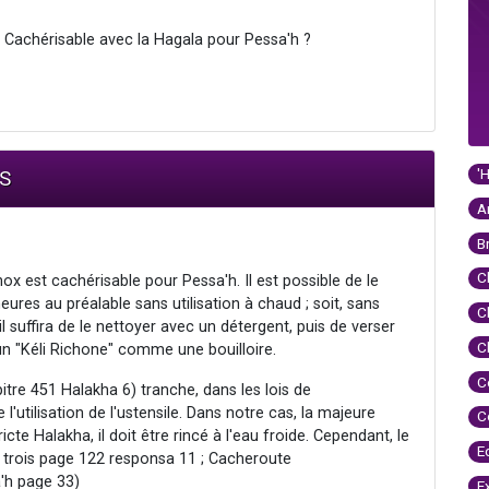
st Cachérisable avec la Hagala pour Pessa'h ?
'
AS
A
B
C
nox est cachérisable pour Pessa'h. Il est possible de le
eures au préalable sans utilisation à chaud ; soit, sans
C
l suffira de le nettoyer avec un détergent, puis de verser
C
d'un "Kéli Richone" comme une bouilloire.
C
itre 451 Halakha 6) tranche, dans les lois de
e l'utilisation de l'ustensile. Dans notre cas, la majeure
C
tricte Halakha, il doit être rincé à l'eau froide. Cependant, le
E
e trois page 122 responsa 11 ; Cacheroute
a'h page 33)
E