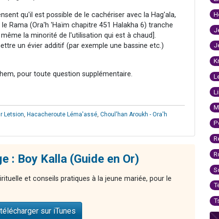
H
sent qu'il est possible de le cachériser avec la Hag'ala,
fet le Rama (Ora'h 'Haïm chapitre 451 Halakha 6) tranche
J
 même la minorité de l'utilisation qui est à chaud].
J
tre un évier additif (par exemple une bassine etc.)
K
hem, pour toute question supplémentaire.
L
L
M
r Letsion
,
Hacacheroute Léma'assé
,
Choul'han Aroukh - Ora'h
P
R
R
e : Boy Kalla (Guide en Or)
S
rituelle et conseils pratiques à la jeune mariée, pour le
T
T
télécharger sur iTunes