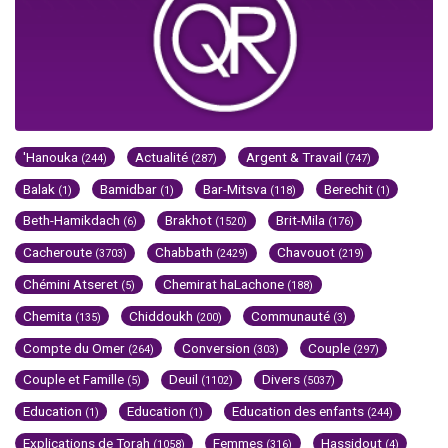
'Hanouka
Actualité
Argent & Travail
(244)
(287)
(747)
Balak
Bamidbar
Bar-Mitsva
Berechit
(1)
(1)
(118)
(1)
Beth-Hamikdach
Brakhot
Brit-Mila
(6)
(1520)
(176)
Cacheroute
Chabbath
Chavouot
(3703)
(2429)
(219)
Chémini Atseret
Chemirat haLachone
(5)
(188)
Chemita
Chiddoukh
Communauté
(135)
(200)
(3)
Compte du Omer
Conversion
Couple
(264)
(303)
(297)
Couple et Famille
Deuil
Divers
(5)
(1102)
(5037)
Education
Education
Education des enfants
(1)
(1)
(244)
Explications de Torah
Femmes
Hassidout
(1058)
(316)
(4)