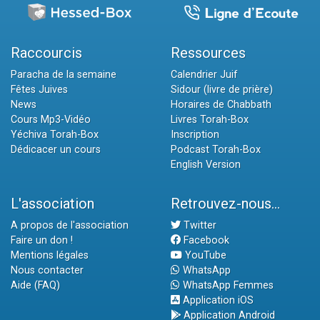
Raccourcis
Ressources
Paracha de la semaine
Calendrier Juif
Fêtes Juives
Sidour (livre de prière)
News
Horaires de Chabbath
Cours Mp3-Vidéo
Livres Torah-Box
Yéchiva Torah-Box
Inscription
Dédicacer un cours
Podcast Torah-Box
English Version
L'association
Retrouvez-nous...
A propos de l'association
Twitter
Faire un don !
Facebook
Mentions légales
YouTube
Nous contacter
WhatsApp
Aide (FAQ)
WhatsApp Femmes
Application iOS
Application Android