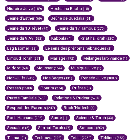
Histoire Juive
Hochaana Rabba
(189)
(18)
Jeûne d'Esther
Jeûne de Guedalia
(69)
(51)
Jeûne du 10 Tévet
Jeûne du 17 Tamouz
(74)
(270)
Jeûne du 9 Av
Kabbala
Kriat haTorah
(582)
(4)
(220)
Lag Baomer
Le sens des prénoms hébraïques
(29)
(2)
Limoud Torah
Mariage
Mélanges lait/viande
(371)
(772)
(1)
Middot
Moussar
Musique juive
(69)
(154)
(1)
Non-Juifs
Nos Sages
Pensée Juive
(249)
(131)
(3087)
Pessah
Pourim
Prières
(1508)
(274)
(3)
Pureté Familiale
Relations & Pudeur
(578)
(528)
Respect des Parents
Roch 'Hodech
(247)
(4)
Roch Hachana
Santé
Science & Torah
(296)
(1)
(33)
Sexualité
Sim'hat Torah
Souccot
(8)
(47)
(502)
Talmud
Techouva
Téfila
Téfilines
(1)
(122)
(2230)
(356)