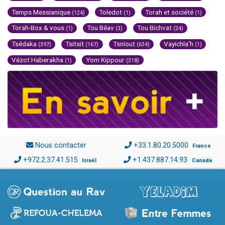
Temps Messianique
Toledot
Torah et société
(124)
(1)
(1)
Torah-Box & vous
Tou Béav
Tou Bichvat
(1)
(3)
(24)
Tsédaka
Tsitsit
Tsniout
Vayichla'h
(397)
(167)
(634)
(1)
Vézot Haberakha
Yom Kippour
(1)
(318)
Nous contacter
+33.1.80.20.5000
France
+972.2.37.41.515
+1.437.887.14.93
Israël
Canada