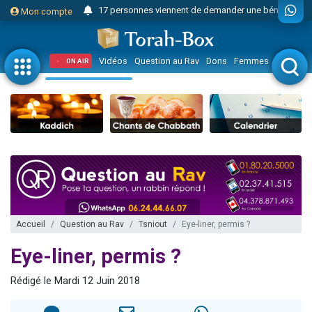
17 personnes viennent de demander une bénédiction
Mon compte
Il reste 49 places pour étudier en groupe sur Zoom
23 personnes viennent de faire un don pour Diane, 80 ans, dans un appartement insalubre
Vidéos
Question au Rav
Dons
Femmes
Enfants
ON AIR
Eva vient de donner son Maasser
4 personnes viennent de nous rejoindre sur WhatsApp
3 personnes viennent de nous rejoindre sur WhatsApp
Odaya vient de donner son Maasser
3 personnes viennent de faire un don pour 5 jours de vacances aux Orphelins
2 personnes viennent de nous rejoindre sur WhatsApp
13 personnes viennent de demander une bénédiction
Il reste 49 places pour étudier en groupe sur Zoom
Accueil
Question au Rav
Tsniout
Eye-liner, permis ?
30 personnes viennent de faire un don pour Sauvez la jambe de Yohan
Eye-liner, permis ?
12 nouvelles musiques dans Torah-Box Music
Rédigé le Mardi 12 Juin 2018
3 personnes viennent de nous rejoindre sur WhatsApp
2 personnes viennent de nous rejoindre sur WhatsApp