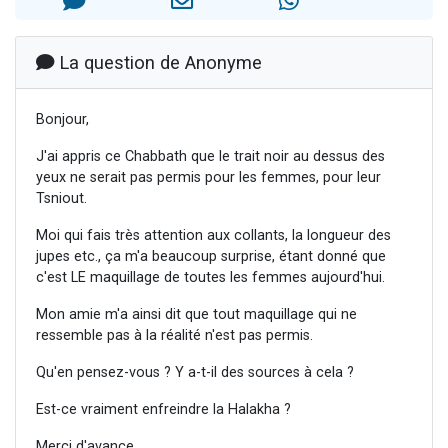
3 personnes viennent de nous rejoindre sur WhatsApp
2 nouvelles musiques dans Torah-Box Music
La question de Anonyme
8 personnes viennent de faire un don pour Tsédaka : pauvres d'Israel
Nouvelle émission radio : Visions de grandeur n°104 : Le Chabbath et le Birkat Hamazone à travers le temps
Bonjour,
4 personnes viennent de nous rejoindre sur WhatsApp
J'ai appris ce Chabbath que le trait noir au dessus des
yeux ne serait pas permis pour les femmes, pour leur
Tsniout.
Moi qui fais très attention aux collants, la longueur des
jupes etc., ça m'a beaucoup surprise, étant donné que
c'est LE maquillage de toutes les femmes aujourd'hui.
Mon amie m'a ainsi dit que tout maquillage qui ne
ressemble pas à la réalité n'est pas permis.
Qu'en pensez-vous ? Y a-t-il des sources à cela ?
Est-ce vraiment enfreindre la Halakha ?
Merci d'avance.