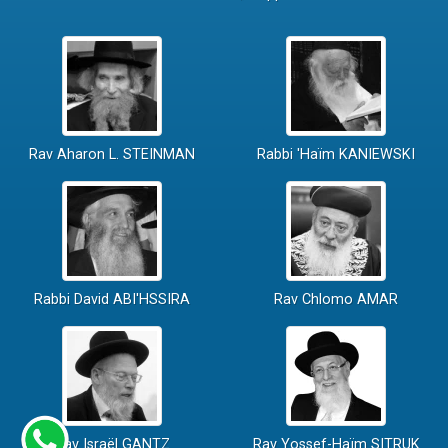
Rav Aharon L. STEINMAN
Rabbi 'Haïm KANIEWSKI
Rabbi David ABI'HSSIRA
Rav Chlomo AMAR
Rav Israël GANTZ
Rav Yossef-Haïm SITRUK