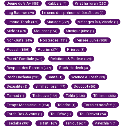
Jeûne du 9 Av
Kabbala
Kriat haTorah
(582)
(4)
(220)
Lag Baomer
Le sens des prénoms hébraïques
(29)
(2)
Limoud Torah
Mariage
Mélanges lait/viande
(371)
(772)
(1)
Middot
Moussar
Musique juive
(69)
(154)
(1)
Non-Juifs
Nos Sages
Pensée Juive
(249)
(131)
(3087)
Pessah
Pourim
Prières
(1508)
(274)
(3)
Pureté Familiale
Relations & Pudeur
(578)
(528)
Respect des Parents
Roch 'Hodech
(247)
(4)
Roch Hachana
Santé
Science & Torah
(296)
(1)
(33)
Sexualité
Sim'hat Torah
Souccot
(8)
(47)
(502)
Talmud
Techouva
Téfila
Téfilines
(1)
(122)
(2230)
(356)
Temps Messianique
Toledot
Torah et société
(124)
(1)
(1)
Torah-Box & vous
Tou Béav
Tou Bichvat
(1)
(3)
(24)
Tsédaka
Tsitsit
Tsniout
Vayichla'h
(397)
(167)
(634)
(1)