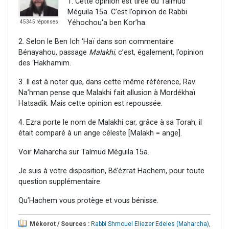
1. Cette opinion est tirée du Talmud
Méguila 15a. C’est l’opinion de Rabbi
Yéhochou'a ben Kor’ha.
45345 réponses
2. Selon le Ben Ich ‘Haï dans son commentaire
Bénayahou, passage
Malakhi
, c’est, également, l’opinion
des ‘Hakhamim.
3. Il est à noter que, dans cette même référence, Rav
Na’hman pense que Malakhi fait allusion à Mordékhaï
Hatsadik. Mais cette opinion est repoussée.
4. Ezra porte le nom de Malakhi car, grâce à sa Torah, il
était comparé à un ange céleste [Malakh = ange].
Voir Maharcha sur Talmud Méguila 15a.
Je suis à votre disposition, Bé’ézrat Hachem, pour toute
question supplémentaire.
Qu’Hachem vous protège et vous bénisse.
Mékorot / Sources :
Rabbi Shmouel Eliezer Edeles (Maharcha)
,