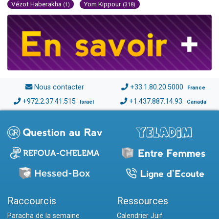
Vézot Haberakha
Yom Kippour
(1)
(318)
Nous contacter
+33.1.80.20.5000
France
+972.2.37.41.515
+1.437.887.14.93
Israël
Canada
Raccourcis
Ressources
Paracha de la semaine
Calendrier Juif