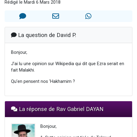
Rédigé le Mardi 6 Mars 2018
13 personnes viennent de demander une bénédiction
30 personnes viennent de faire un don pour Sauvez la jambe de Yohan
Il reste 49 places pour étudier en groupe sur Zoom
12 nouvelles musiques dans Torah-Box Music
La question de David P.
29 personnes viennent de demander une bénédiction
Bonjour,
J’ai lu une opinion sur Wikipedia qui dit que Ezra serait en
fait Malakhi.
Qu’en pensent nos 'Hakhamim ?
La réponse de Rav Gabriel DAYAN
Bonjour,