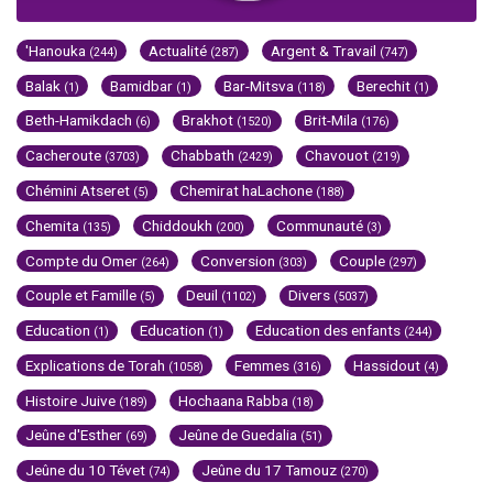
'Hanouka
Actualité
Argent & Travail
(244)
(287)
(747)
Balak
Bamidbar
Bar-Mitsva
Berechit
(1)
(1)
(118)
(1)
Beth-Hamikdach
Brakhot
Brit-Mila
(6)
(1520)
(176)
Cacheroute
Chabbath
Chavouot
(3703)
(2429)
(219)
Chémini Atseret
Chemirat haLachone
(5)
(188)
Chemita
Chiddoukh
Communauté
(135)
(200)
(3)
Compte du Omer
Conversion
Couple
(264)
(303)
(297)
Couple et Famille
Deuil
Divers
(5)
(1102)
(5037)
Education
Education
Education des enfants
(1)
(1)
(244)
Explications de Torah
Femmes
Hassidout
(1058)
(316)
(4)
Histoire Juive
Hochaana Rabba
(189)
(18)
Jeûne d'Esther
Jeûne de Guedalia
(69)
(51)
Jeûne du 10 Tévet
Jeûne du 17 Tamouz
(74)
(270)