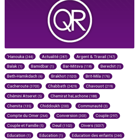
'Hanouka
Actualité
Argent & Travail
(244)
(287)
(747)
Balak
Bamidbar
Bar-Mitsva
Berechit
(1)
(1)
(118)
(1)
Beth-Hamikdach
Brakhot
Brit-Mila
(6)
(1520)
(176)
Cacheroute
Chabbath
Chavouot
(3703)
(2429)
(219)
Chémini Atseret
Chemirat haLachone
(5)
(188)
Chemita
Chiddoukh
Communauté
(135)
(200)
(3)
Compte du Omer
Conversion
Couple
(264)
(303)
(297)
Couple et Famille
Deuil
Divers
(5)
(1102)
(5037)
Education
Education
Education des enfants
(1)
(1)
(244)