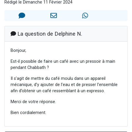
Rédigé le Dimanche 11 Février 2024
Nouvelle émission radio : Visions de grandeur n°104 : Le Chabbath et le Birkat Hamazone à travers le temps
61 personnes viennent de demander une bénédiction
Ariel vient de donner son Maasser
Il reste 49 places pour étudier en groupe sur Zoom
La question de Delphine N.
Eva vient de donner son Maasser
Bonjour,
Est-il possible de faire un café avec un pressoir à main
pendant Chabbath ?
Il s’agit de mettre du café moulu dans un appareil
mécanique, d’y ajouter de l’eau et de presser l’ensemble
afin d’obtenir un café ressemblant à un expresso.
Merci de votre réponse.
Bien cordialement.