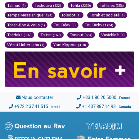
Talmud
Techouva
Téfila
Téfilines
(1)
(122)
(2230)
(356)
Temps Messianique
Toledot
Torah et société
(124)
(1)
(1)
Torah-Box & vous
Tou Béav
Tou Bichvat
(1)
(3)
(24)
Tsédaka
Tsitsit
Tsniout
Vayichla'h
(397)
(167)
(634)
(1)
Vézot Haberakha
Yom Kippour
(1)
(318)
Nous contacter
+33.1.80.20.5000
France
+972.2.37.41.515
+1.437.887.14.93
Israël
Canada