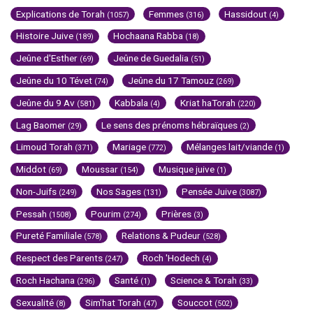
Explications de Torah
Femmes
Hassidout
(1057)
(316)
(4)
Histoire Juive
Hochaana Rabba
(189)
(18)
Jeûne d'Esther
Jeûne de Guedalia
(69)
(51)
Jeûne du 10 Tévet
Jeûne du 17 Tamouz
(74)
(269)
Jeûne du 9 Av
Kabbala
Kriat haTorah
(581)
(4)
(220)
Lag Baomer
Le sens des prénoms hébraïques
(29)
(2)
Limoud Torah
Mariage
Mélanges lait/viande
(371)
(772)
(1)
Middot
Moussar
Musique juive
(69)
(154)
(1)
Non-Juifs
Nos Sages
Pensée Juive
(249)
(131)
(3087)
Pessah
Pourim
Prières
(1508)
(274)
(3)
Pureté Familiale
Relations & Pudeur
(578)
(528)
Respect des Parents
Roch 'Hodech
(247)
(4)
Roch Hachana
Santé
Science & Torah
(296)
(1)
(33)
Sexualité
Sim'hat Torah
Souccot
(8)
(47)
(502)