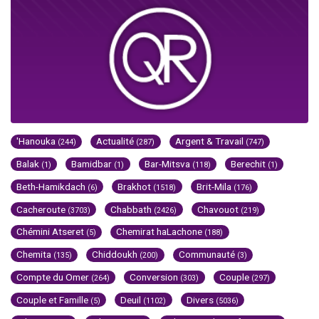
'Hanouka
Actualité
Argent & Travail
(244)
(287)
(747)
Balak
Bamidbar
Bar-Mitsva
Berechit
(1)
(1)
(118)
(1)
Beth-Hamikdach
Brakhot
Brit-Mila
(6)
(1518)
(176)
Cacheroute
Chabbath
Chavouot
(3703)
(2426)
(219)
Chémini Atseret
Chemirat haLachone
(5)
(188)
Chemita
Chiddoukh
Communauté
(135)
(200)
(3)
Compte du Omer
Conversion
Couple
(264)
(303)
(297)
Couple et Famille
Deuil
Divers
(5)
(1102)
(5036)