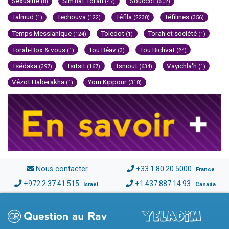
Sexualité
Sim'hat Torah
Souccot
(8)
(47)
(502)
Talmud
Techouva
Téfila
Téfilines
(1)
(122)
(2230)
(356)
Temps Messianique
Toledot
Torah et société
(124)
(1)
(1)
Torah-Box & vous
Tou Béav
Tou Bichvat
(1)
(3)
(24)
Tsédaka
Tsitsit
Tsniout
Vayichla'h
(397)
(167)
(634)
(1)
Vézot Haberakha
Yom Kippour
(1)
(318)
Nous contacter
+33.1.80.20.5000
France
+972.2.37.41.515
+1.437.887.14.93
Israël
Canada