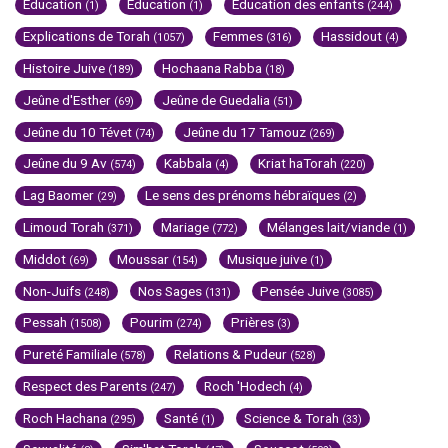
Education
Education
Education des enfants
(1)
(1)
(244)
Explications de Torah
Femmes
Hassidout
(1057)
(316)
(4)
Histoire Juive
Hochaana Rabba
(189)
(18)
Jeûne d'Esther
Jeûne de Guedalia
(69)
(51)
Jeûne du 10 Tévet
Jeûne du 17 Tamouz
(74)
(269)
Jeûne du 9 Av
Kabbala
Kriat haTorah
(574)
(4)
(220)
Lag Baomer
Le sens des prénoms hébraïques
(29)
(2)
Limoud Torah
Mariage
Mélanges lait/viande
(371)
(772)
(1)
Middot
Moussar
Musique juive
(69)
(154)
(1)
Non-Juifs
Nos Sages
Pensée Juive
(248)
(131)
(3085)
Pessah
Pourim
Prières
(1508)
(274)
(3)
Pureté Familiale
Relations & Pudeur
(578)
(528)
Respect des Parents
Roch 'Hodech
(247)
(4)
Roch Hachana
Santé
Science & Torah
(295)
(1)
(33)