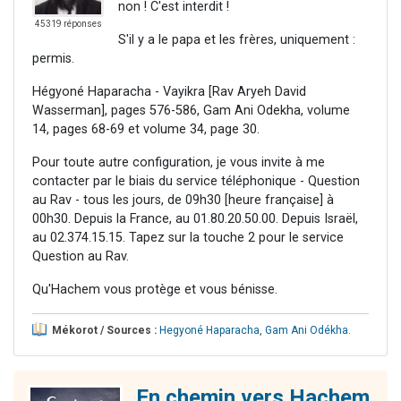
non ! C'est interdit !
45319 réponses
S'il y a le papa et les frères, uniquement :
permis.
Hégyoné Haparacha - Vayikra [Rav Aryeh David
Wasserman], pages 576-586, Gam Ani Odekha, volume
14, pages 68-69 et volume 34, page 30.
Pour toute autre configuration, je vous invite à me
contacter par le biais du service téléphonique - Question
au Rav - tous les jours, de 09h30 [heure française] à
00h30. Depuis la France, au 01.80.20.50.00. Depuis Israël,
au 02.374.15.15. Tapez sur la touche 2 pour le service
Question au Rav.
Qu'Hachem vous protège et vous bénisse.
Mékorot / Sources :
Hegyoné Haparacha
,
Gam Ani Odékha
.
En chemin vers Hachem