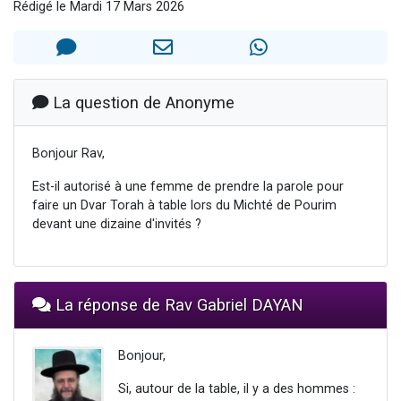
Rédigé le Mardi 17 Mars 2026
6 personnes viennent de faire un don pour 5 enfants déjà orphelins risquent de perdre leur maman
2 personnes viennent de faire un don pour Reloger Rivka, 6 enfants, victime de violences...
10 personnes viennent de demander une bénédiction
Il reste 49 places pour étudier en groupe sur Zoom
La question de Anonyme
2 personnes viennent de nous rejoindre sur WhatsApp
Bonjour Rav,
Est-il autorisé à une femme de prendre la parole pour
faire un Dvar Torah à table lors du Michté de Pourim
devant une dizaine d'invités ?
La réponse de Rav Gabriel DAYAN
Bonjour,
Si, autour de la table, il y a des hommes :