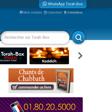
WhatsApp Torah-Box
bre
Mon compte
Calendrier
Columbus
...
vertissements
Livres
Rabbanim