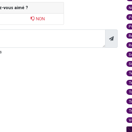
z-vous aimé ?
N
P
NON
P
R
R
s
S
S
T
T
T
T
T
V