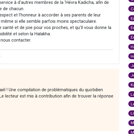
e service à d'autres membres de la 'Hévra Kadicha, afin de
ure de chacun.
C
respect et l'honneur à accorder à ses parents de leur
E
va, même si elle semble parfois moins spectaculaire.
anté et de joie pour vos proches, et qu'Il vous donne la
E
bilité et selon la Halakha.
E
à nous contacter.
H
f
.
H
J
J
K
raël ! Une compilation de problématiques du quotidien
L
e lecteur est mis à contribution afin de trouver la réponse
L
L
M
M