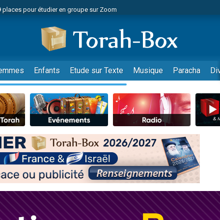
49 places pour étudier en groupe sur Zoom
nes viennent de faire un don pour Diane, 80 ans, dans un appartement insalu
viennent de nous rejoindre sur WhatsApp
viennent de nous rejoindre sur WhatsApp
es viennent de faire un don pour Reloger Rivka, 6 enfants, victime de violences
emmes
Enfants
Etude sur Texte
Musique
Paracha
Di
es viennent de faire un don pour 1 Journée de Vacances Pour les Enfants
 viennent de demander une bénédiction
viennent de nous rejoindre sur WhatsApp
49 places pour étudier en groupe sur Zoom
 donner son Maasser
viennent de nous rejoindre sur WhatsApp
viennent de nous rejoindre sur WhatsApp
de donner son Maasser
es viennent de faire un don pour 5 jours de vacances aux Orphelins
viennent de nous rejoindre sur WhatsApp