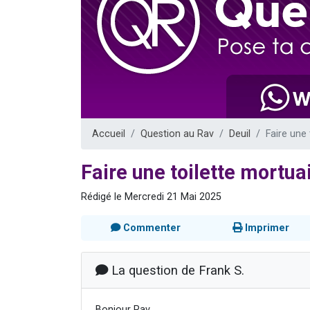
13 personnes
30 perso
Il reste 
12 nouve
29 personnes
Accueil
Question au Rav
Deuil
Faire une
Faire une toilette mortua
Rédigé le Mercredi 21 Mai 2025
Commenter
Imprimer
La question de Frank S.
Bonjour Rav,