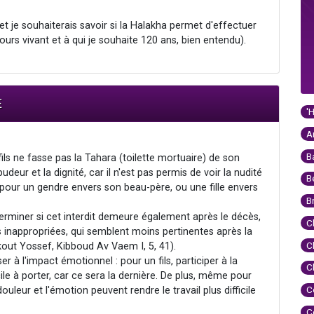
 je souhaiterais savoir si la Halakha permet d'effectuer
ujours vivant et à qui je souhaite 120 ans, bien entendu).
E
'
A
B
fils ne fasse pas la Tahara (toilette mortuaire) de son
udeur et la dignité, car il n'est pas permis de voir la nudité
B
pour un gendre envers son beau-père, ou une fille envers
B
terminer si cet interdit demeure également après le décès,
C
es inappropriées, qui semblent moins pertinentes après la
C
kout Yossef, Kibboud Av Vaem I, 5, 41).
er à l'impact émotionnel : pour un fils, participer à la
C
ile à porter, car ce sera la dernière. De plus, même pour
C
leur et l'émotion peuvent rendre le travail plus difficile
C