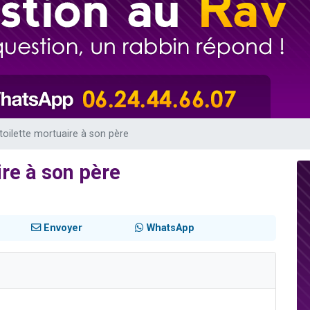
 viennent de demander une bénédiction
nnes viennent de faire un don pour Sauvez la jambe de Yohan
49 places pour étudier en groupe sur Zoom
lles musiques dans Torah-Box Music
 viennent de demander une bénédiction
 toilette mortuaire à son père
ire à son père
Envoyer
WhatsApp