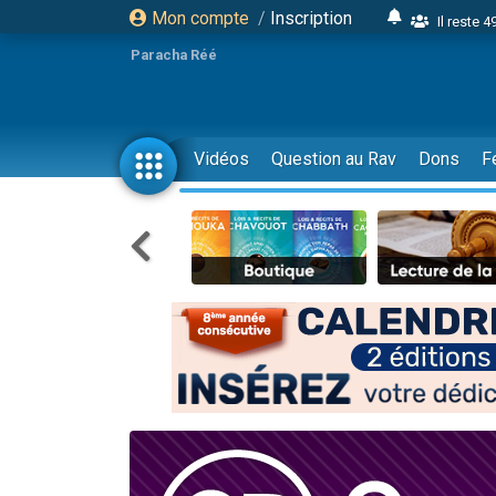
Mon compte
/
Inscription
Il reste 
16 person
Paracha Réé
2 personnes 
6 personnes 
4 personn
Vidéos
Question au Rav
Dons
F
2 personn
17 personnes
4 personnes 
Il reste 
Eva vient de
4 personnes 
3 personnes 
Odaya vient 
3 personn
2 personnes 