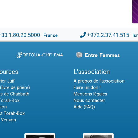
+33.1.80.20.5000
+972.2.37.41.515
France
Is
ources
L'association
ier Juif
A propos de l'association
(livre de prière)
Faire un don !
es de Chabbath
Mentions légales
 Torah-Box
Nous contacter
tion
Aide (FAQ)
t Torah-Box
 Version