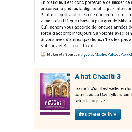
En pratique, il est donc préférable de laisser c
préserver la pudeur, la dignité et la paix intérie
Peut-etre qu'il vaut mieux se concentrer sur le 
vivant : c'est là que réside la plus grande Mits
Qu'Hachem vous accorde de longues années de s
force d'accomplir toujours Sa volonté avec sensi
Si vous avez d'autres questions, n'hésitez pas 
Kol Touv et Bessorot Tovot !
Mékorot / Sources :
Iguérot Moché
,
Yalkout Yosse
A'hat Chaalti 3
Tome 3 d'un Best-seller en Is
soumises au Rav Zylberstein. L
selon la loi juive.
acheter ce livre