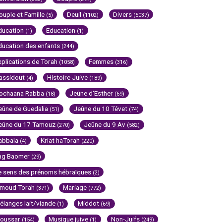
ouple et Famille
Deuil
Divers
(5)
(1102)
(5037)
ducation
Education
(1)
(1)
ducation des enfants
(244)
xplications de Torah
Femmes
(1058)
(316)
assidout
Histoire Juive
(4)
(189)
ochaana Rabba
Jeûne d'Esther
(18)
(69)
eûne de Guedalia
Jeûne du 10 Tévet
(51)
(74)
eûne du 17 Tamouz
Jeûne du 9 Av
(270)
(582)
abbala
Kriat haTorah
(4)
(220)
ag Baomer
(29)
e sens des prénoms hébraïques
(2)
imoud Torah
Mariage
(371)
(772)
élanges lait/viande
Middot
(1)
(69)
oussar
Musique juive
Non-Juifs
(154)
(1)
(249)