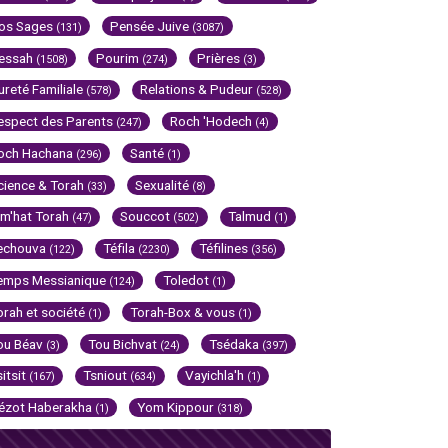
os Sages
Pensée Juive
(131)
(3087)
essah
Pourim
Prières
(1508)
(274)
(3)
ureté Familiale
Relations & Pudeur
(578)
(528)
espect des Parents
Roch 'Hodech
(247)
(4)
och Hachana
Santé
(296)
(1)
cience & Torah
Sexualité
(33)
(8)
im'hat Torah
Souccot
Talmud
(47)
(502)
(1)
echouva
Téfila
Téfilines
(122)
(2230)
(356)
emps Messianique
Toledot
(124)
(1)
orah et société
Torah-Box & vous
(1)
(1)
ou Béav
Tou Bichvat
Tsédaka
(3)
(24)
(397)
sitsit
Tsniout
Vayichla'h
(167)
(634)
(1)
ézot Haberakha
Yom Kippour
(1)
(318)