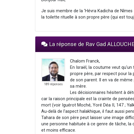
Je suis membre de la 'Hévra Kadicha de Nîmes et
la toilette rituelle à son propre père (qui est to
La réponse de Rav Gad ALLOUCH
Chalom Franck,
En Israël, la coutume veut qu'un 
propre père, par respect pour la p
de son parent. Il en va de même 
189 réponses
sa mère.
Les décisionnaires hésitent à dé
car la raison principale est la crainte de pensé
mort (voir Iguérot Moché, Yoré Déa II, 147 ; Yal
Au-delà de l'aspect halakhique, il faut aussi pens
Tahara de son père peut laisser une image diffic
une personne habituée à ce genre de tâche, la dou
et moins efficace.