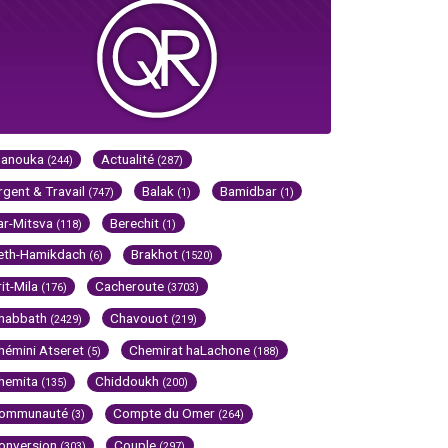
Hanouka
Actualité
(244)
(287)
rgent & Travail
Balak
Bamidbar
(747)
(1)
(1)
ar-Mitsva
Berechit
(118)
(1)
eth-Hamikdach
Brakhot
(6)
(1520)
rit-Mila
Cacheroute
(176)
(3703)
habbath
Chavouot
(2429)
(219)
hémini Atseret
Chemirat haLachone
(5)
(188)
hemita
Chiddoukh
(135)
(200)
ommunauté
Compte du Omer
(3)
(264)
onversion
Couple
(303)
(297)