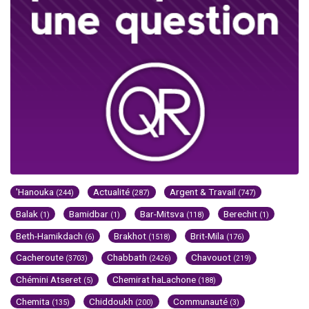
'Hanouka
Actualité
Argent & Travail
(244)
(287)
(747)
Balak
Bamidbar
Bar-Mitsva
Berechit
(1)
(1)
(118)
(1)
Beth-Hamikdach
Brakhot
Brit-Mila
(6)
(1518)
(176)
Cacheroute
Chabbath
Chavouot
(3703)
(2426)
(219)
Chémini Atseret
Chemirat haLachone
(5)
(188)
Chemita
Chiddoukh
Communauté
(135)
(200)
(3)