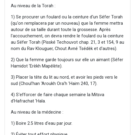
Au niveau de la Torah :
1) Se procurer un foulard ou la ceinture d'un Séfer Torah
(qu'on remplacera par un nouveau) que la femme mettra
autour de sa taille durant toute la grossesse. Après
l'accouchement, on devra rendre le foulard ou la ceinture
au Séfer Torah (Pisské Techouvot chap. 21, 3 et 154, 9 au
nom du Rav Klouguer, Chout Avné Tsédèk et d'autres).
2) Que la femme garde toujours sur elle un aimant (Séfer
Hamidot 'Erèkh Mapélète).
3) Placer la tête du lit au nord, et avoir les pieds vers le
sud (Choul'han 'Aroukh Ora'h 'Haim 240, 17).
4) S'efforcer de faire chaque semaine la Mitsva
d'Hafrachat 'Hala.
Au niveau de la médecine :
1) Boire 2.5 litres d'eau par jour.
2) Éviter tout effort physique.