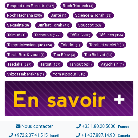
Respect des Parents
Roch 'Hodech
(247)
(4)
Roch Hachana
Santé
Science & Torah
(295)
(1)
(33)
Sexualité
Sim'hat Torah
Souccot
(8)
(47)
(502)
Talmud
Techouva
Téfila
Téfilines
(1)
(122)
(2230)
(356)
Temps Messianique
Toledot
Torah et société
(124)
(1)
(1)
Torah-Box & vous
Tou Béav
Tou Bichvat
(1)
(3)
(24)
Tsédaka
Tsitsit
Tsniout
Vayichla'h
(397)
(167)
(634)
(1)
Vézot Haberakha
Yom Kippour
(1)
(318)
Nous contacter
+33.1.80.20.5000
France
+972.2.37.41.515
+1.437.887.14.93
Israël
Canada