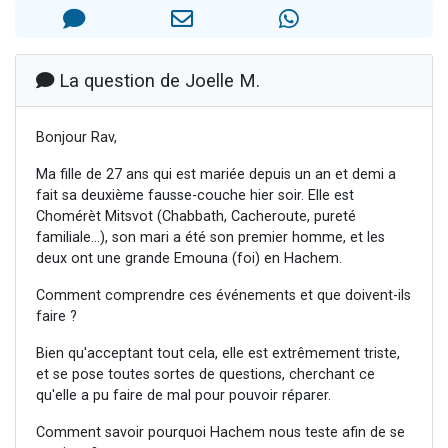
6 personnes viennent de faire un don pour 5 enfants déjà orphelins risquent de perdre leur maman
2 personnes viennent de faire un don pour Reloger Rivka, 6 enfants, victime de violences...
10 personnes viennent de demander une bénédiction
La question de Joelle M.
Il reste 49 places pour étudier en groupe sur Zoom
3 personnes viennent de faire un don pour Diane, 80 ans, dans un appartement insalubre
Bonjour Rav,
Ma fille de 27 ans qui est mariée depuis un an et demi a
fait sa deuxième fausse-couche hier soir. Elle est
Chomérèt Mitsvot (Chabbath, Cacheroute, pureté
familiale...), son mari a été son premier homme, et les
deux ont une grande Emouna (foi) en Hachem.
Comment comprendre ces événements et que doivent-ils
faire ?
Bien qu'acceptant tout cela, elle est extrêmement triste,
et se pose toutes sortes de questions, cherchant ce
qu'elle a pu faire de mal pour pouvoir réparer.
Comment savoir pourquoi Hachem nous teste afin de se