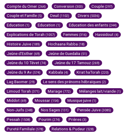
Compte du Omer
Conversion
Couple
(264)
(303)
(297)
Couple et Famille
Deuil
Divers
(5)
(1102)
(5036)
Education
Education
Education des enfants
(1)
(1)
(244)
Explications de Torah
Femmes
Hassidout
(1057)
(316)
(4)
Histoire Juive
Hochaana Rabba
(189)
(18)
Jeûne d'Esther
Jeûne de Guedalia
(69)
(51)
Jeûne du 10 Tévet
Jeûne du 17 Tamouz
(74)
(269)
Jeûne du 9 Av
Kabbala
Kriat haTorah
(574)
(4)
(220)
Lag Baomer
Le sens des prénoms hébraïques
(29)
(2)
Limoud Torah
Mariage
Mélanges lait/viande
(371)
(772)
(1)
Middot
Moussar
Musique juive
(69)
(154)
(1)
Non-Juifs
Nos Sages
Pensée Juive
(248)
(131)
(3085)
Pessah
Pourim
Prières
(1508)
(274)
(3)
Pureté Familiale
Relations & Pudeur
(578)
(528)