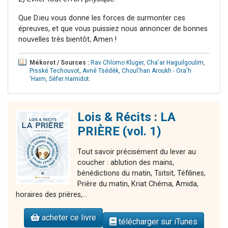
Que D.ieu vous donne les forces de surmonter ces
épreuves, et que vous puissiez nous annoncer de bonnes
nouvelles très bientôt, Amen !
Mékorot / Sources :
Rav Chlomo Kluger
,
Cha'ar Haguilgoulim
,
Pisské Techouvot
,
Avné Tsédèk
,
Choul'han Aroukh - Ora'h
'Haim
,
Séfer Hamidot
.
Lois & Récits : LA
PRIÈRE (vol. 1)
Tout savoir précisément du lever au
coucher : ablution des mains,
bénédictions du matin, Tsitsit, Téfilines,
Prière du matin, Kriat Chéma, Amida,
horaires des prières,...
acheter ce livre
télécharger sur iTunes