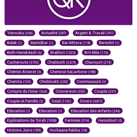
'Hanouka
Actualité
Argent & Travail
(244)
(287)
(747)
Balak
Bamidbar
Bar-Mitsva
Berechit
(1)
(1)
(118)
(1)
Beth-Hamikdach
Brakhot
Brit-Mila
(6)
(1520)
(176)
Cacheroute
Chabbath
Chavouot
(3703)
(2429)
(219)
Chémini Atseret
Chemirat haLachone
(5)
(188)
Chemita
Chiddoukh
Communauté
(135)
(200)
(3)
Compte du Omer
Conversion
Couple
(264)
(303)
(297)
Couple et Famille
Deuil
Divers
(5)
(1102)
(5037)
Education
Education
Education des enfants
(1)
(1)
(244)
Explications de Torah
Femmes
Hassidout
(1058)
(316)
(4)
Histoire Juive
Hochaana Rabba
(189)
(18)