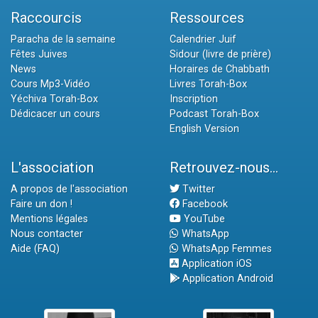
Raccourcis
Ressources
Paracha de la semaine
Calendrier Juif
Fêtes Juives
Sidour (livre de prière)
News
Horaires de Chabbath
Cours Mp3-Vidéo
Livres Torah-Box
Yéchiva Torah-Box
Inscription
Dédicacer un cours
Podcast Torah-Box
English Version
L'association
Retrouvez-nous...
A propos de l'association
Twitter
Faire un don !
Facebook
Mentions légales
YouTube
Nous contacter
WhatsApp
Aide (FAQ)
WhatsApp Femmes
Application iOS
Application Android