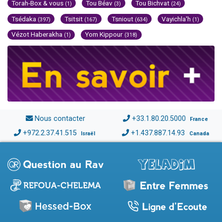
Torah-Box & vous
Tou Béav
Tou Bichvat
(1)
(3)
(24)
Tsédaka
Tsitsit
Tsniout
Vayichla'h
(397)
(167)
(634)
(1)
Vézot Haberakha
Yom Kippour
(1)
(318)
Nous contacter
+33.1.80.20.5000
France
+972.2.37.41.515
+1.437.887.14.93
Israël
Canada