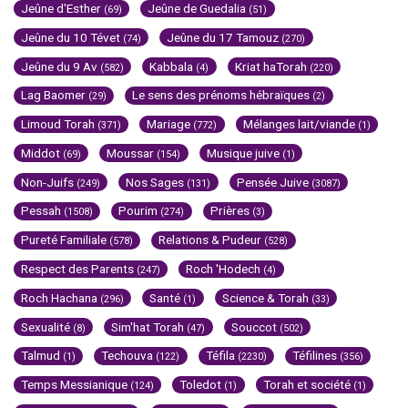
Jeûne d'Esther
Jeûne de Guedalia
(69)
(51)
Jeûne du 10 Tévet
Jeûne du 17 Tamouz
(74)
(270)
Jeûne du 9 Av
Kabbala
Kriat haTorah
(582)
(4)
(220)
Lag Baomer
Le sens des prénoms hébraïques
(29)
(2)
Limoud Torah
Mariage
Mélanges lait/viande
(371)
(772)
(1)
Middot
Moussar
Musique juive
(69)
(154)
(1)
Non-Juifs
Nos Sages
Pensée Juive
(249)
(131)
(3087)
Pessah
Pourim
Prières
(1508)
(274)
(3)
Pureté Familiale
Relations & Pudeur
(578)
(528)
Respect des Parents
Roch 'Hodech
(247)
(4)
Roch Hachana
Santé
Science & Torah
(296)
(1)
(33)
Sexualité
Sim'hat Torah
Souccot
(8)
(47)
(502)
Talmud
Techouva
Téfila
Téfilines
(1)
(122)
(2230)
(356)
Temps Messianique
Toledot
Torah et société
(124)
(1)
(1)