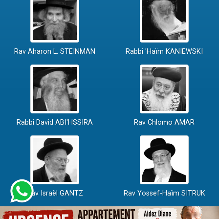
Rav Aharon L. STEINMAN
Rabbi 'Haïm KANIEWSKI
Rabbi David ABI'HSSIRA
Rav Chlomo AMAR
Rav Israël GANTZ
Rav Yossef-Haïm SITRUK