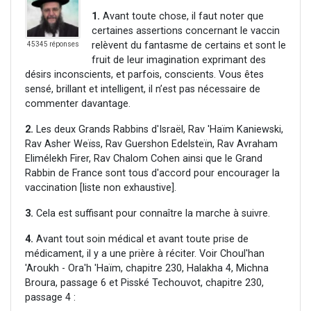
1.
Avant toute chose, il faut noter que
certaines assertions concernant le vaccin
relèvent du fantasme de certains et sont le
45345 réponses
fruit de leur imagination exprimant des
désirs inconscients, et parfois, conscients. Vous êtes
sensé, brillant et intelligent, il n’est pas nécessaire de
commenter davantage.
2.
Les deux Grands Rabbins d'Israël, Rav 'Haïm Kaniewski,
Rav Asher Weïss, Rav Guershon Edelsteïn, Rav Avraham
Elimélekh Firer, Rav Chalom Cohen ainsi que le Grand
Rabbin de France sont tous d'accord pour encourager la
vaccination [liste non exhaustive].
3.
Cela est suffisant pour connaître la marche à suivre.
4.
Avant tout soin médical et avant toute prise de
médicament, il y a une prière à réciter. Voir Choul'han
'Aroukh - Ora'h 'Haïm, chapitre 230, Halakha 4, Michna
Broura, passage 6 et Pisské Techouvot, chapitre 230,
passage 4 :