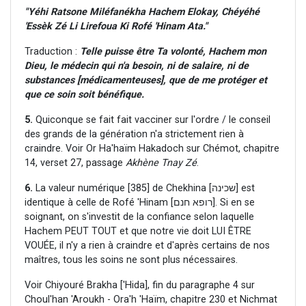
"Yéhi Ratsone Miléfanékha Hachem Elokay, Chéyéhé
'Essèk Zé Li Lirefoua Ki Rofé 'Hinam Ata."
Traduction :
Telle puisse être Ta volonté, Hachem mon
Dieu, le médecin qui n'a besoin, ni de salaire, ni de
substances [médicamenteuses], que de me protéger et
que ce soin soit bénéfique.
5.
Quiconque se fait fait vacciner sur l'ordre / le conseil
des grands de la génération n'a strictement rien à
craindre. Voir Or Ha'haïm Hakadoch sur Chémot, chapitre
14, verset 27, passage
Akhène Tnay Zé
.
6.
La valeur numérique [385] de Chekhina [שכינה] est
identique à celle de Rofé 'Hinam [רופא חנם]. Si en se
soignant, on s'investit de la confiance selon laquelle
Hachem PEUT TOUT et que notre vie doit LUI ÊTRE
VOUÉE, il n'y a rien à craindre et d'après certains de nos
maîtres, tous les soins ne sont plus nécessaires.
Voir Chiyouré Brakha ['Hida], fin du paragraphe 4 sur
Choul'han 'Aroukh - Ora'h 'Haïm, chapitre 230 et Nichmat