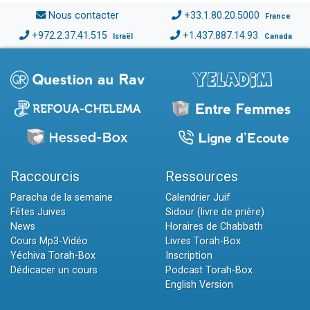
Nous contacter
+33.1.80.20.5000
France
+972.2.37.41.515
+1.437.887.14.93
Israël
Canada
Raccourcis
Ressources
Paracha de la semaine
Calendrier Juif
Fêtes Juives
Sidour (livre de prière)
News
Horaires de Chabbath
Cours Mp3-Vidéo
Livres Torah-Box
Yéchiva Torah-Box
Inscription
Dédicacer un cours
Podcast Torah-Box
English Version