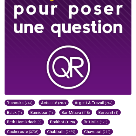
'Hanouka
Actualité
Argent & Travail
(244)
(287)
(747)
Balak
Bamidbar
Bar-Mitsva
Berechit
(1)
(1)
(118)
(1)
Beth-Hamikdach
Brakhot
Brit-Mila
(6)
(1520)
(176)
Cacheroute
Chabbath
Chavouot
(3703)
(2429)
(219)