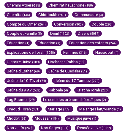
Chémini Atseret
Chemirat haLachone
(5)
(188)
Chemita
Chiddoukh
Communauté
(135)
(201)
(3)
Compte du Omer
Conversion
Couple
(264)
(303)
(298)
Couple et Famille
Deuil
Divers
(5)
(1102)
(5037)
Education
Education
Education des enfants
(1)
(1)
(244)
Explications de Torah
Femmes
Hassidout
(1058)
(316)
(4)
Histoire Juive
Hochaana Rabba
(189)
(18)
Jeûne d'Esther
Jeûne de Guedalia
(69)
(51)
Jeûne du 10 Tévet
Jeûne du 17 Tamouz
(74)
(270)
Jeûne du 9 Av
Kabbala
Kriat haTorah
(582)
(4)
(220)
Lag Baomer
Le sens des prénoms hébraïques
(29)
(2)
Limoud Torah
Mariage
Mélanges lait/viande
(371)
(772)
(1)
Middot
Moussar
Musique juive
(69)
(154)
(1)
Non-Juifs
Nos Sages
Pensée Juive
(249)
(131)
(3087)