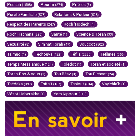
Pessah
Pourim
Prières
(1508)
(274)
(3)
Pureté Familiale
Relations & Pudeur
(578)
(528)
Respect des Parents
Roch 'Hodech
(247)
(4)
Roch Hachana
Santé
Science & Torah
(296)
(1)
(33)
Sexualité
Sim'hat Torah
Souccot
(8)
(47)
(502)
Talmud
Techouva
Téfila
Téfilines
(1)
(122)
(2230)
(356)
Temps Messianique
Toledot
Torah et société
(124)
(1)
(1)
Torah-Box & vous
Tou Béav
Tou Bichvat
(1)
(3)
(24)
Tsédaka
Tsitsit
Tsniout
Vayichla'h
(397)
(167)
(634)
(1)
Vézot Haberakha
Yom Kippour
(1)
(318)