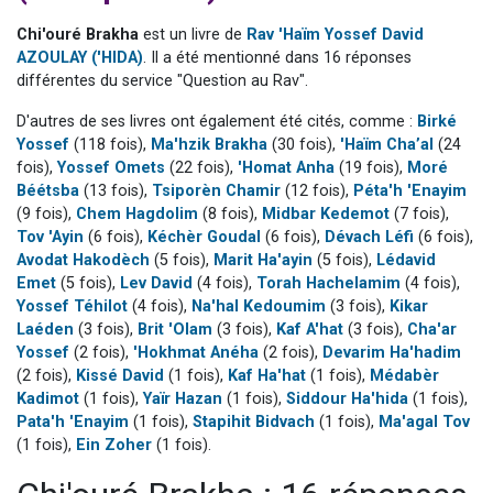
3 personnes viennent de faire un don pour Événements Torah-Box
Chi'ouré Brakha
est un livre de
Rav 'Haïm Yossef David
3 personnes viennent de nous rejoindre sur WhatsApp
AZOULAY ('HIDA)
. Il a été mentionné dans 16 réponses
différentes du service "Question au Rav".
11 personnes viennent de demander une bénédiction
Il reste 49 places pour étudier en groupe sur Zoom
D'autres de ses livres ont également été cités, comme :
Birké
Yossef
(118 fois),
Ma'hzik Brakha
(30 fois),
'Haïm Cha’al
(24
2 personnes viennent de nous rejoindre sur WhatsApp
fois),
Yossef Omets
(22 fois),
'Homat Anha
(19 fois),
Moré
Béétsba
(13 fois),
Tsiporèn Chamir
(12 fois),
Péta'h 'Enayim
(9 fois),
Chem Hagdolim
(8 fois),
Midbar Kedemot
(7 fois),
Tov 'Ayin
(6 fois),
Kéchèr Goudal
(6 fois),
Dévach Léfi
(6 fois),
Avodat Hakodèch
(5 fois),
Marit Ha'ayin
(5 fois),
Lédavid
Emet
(5 fois),
Lev David
(4 fois),
Torah Hachelamim
(4 fois),
Yossef Téhilot
(4 fois),
Na'hal Kedoumim
(3 fois),
Kikar
Laéden
(3 fois),
Brit 'Olam
(3 fois),
Kaf A'hat
(3 fois),
Cha'ar
Yossef
(2 fois),
'Hokhmat Anéha
(2 fois),
Devarim Ha'hadim
(2 fois),
Kissé David
(1 fois),
Kaf Ha'hat
(1 fois),
Médabèr
Kadimot
(1 fois),
Yaïr Hazan
(1 fois),
Siddour Ha'hida
(1 fois),
Pata'h 'Enayim
(1 fois),
Stapihit Bidvach
(1 fois),
Ma'agal Tov
(1 fois),
Ein Zoher
(1 fois).