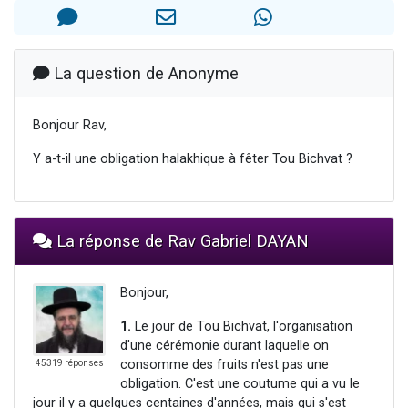
6 personnes viennent de faire un don pour 5 enfants déjà orphelins risquent de perdre leur maman
2 personnes viennent de faire un don pour Reloger Rivka, 6 enfants, victime de violences...
10 personnes viennent de demander une bénédiction
La question de Anonyme
Il reste 49 places pour étudier en groupe sur Zoom
Bonjour Rav,
2 personnes viennent de nous rejoindre sur WhatsApp
Y a-t-il une obligation halakhique à fêter Tou Bichvat ?
La réponse de Rav Gabriel DAYAN
Bonjour,
1.
Le jour de Tou Bichvat, l'organisation
d'une cérémonie durant laquelle on
consomme des fruits n'est pas une
45319 réponses
obligation. C'est une coutume qui a vu le
jour il y a quelques centaines d'années, mais qui s'est