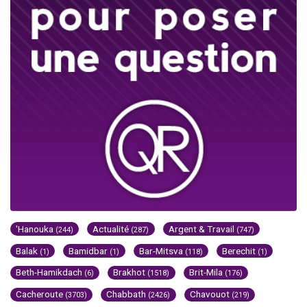
'Hanouka
Actualité
Argent & Travail
(244)
(287)
(747)
Balak
Bamidbar
Bar-Mitsva
Berechit
(1)
(1)
(118)
(1)
Beth-Hamikdach
Brakhot
Brit-Mila
(6)
(1518)
(176)
Cacheroute
Chabbath
Chavouot
(3703)
(2426)
(219)