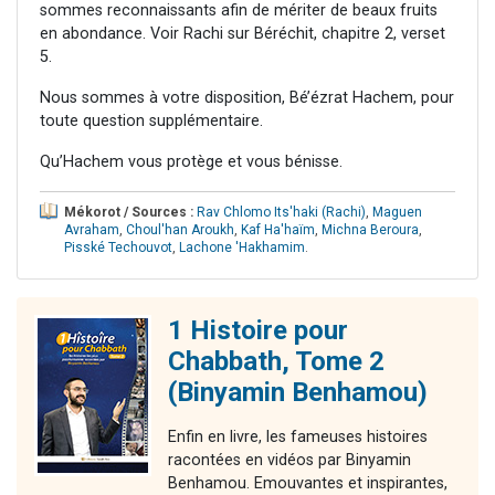
sommes reconnaissants afin de mériter de beaux fruits
en abondance. Voir Rachi sur Béréchit, chapitre 2, verset
5.
Nous sommes à votre disposition, Bé’ézrat Hachem, pour
toute question supplémentaire.
Qu’Hachem vous protège et vous bénisse.
Mékorot / Sources :
Rav Chlomo Its'haki (Rachi)
,
Maguen
Avraham
,
Choul'han Aroukh
,
Kaf Ha'haïm
,
Michna Beroura
,
Pisské Techouvot
,
Lachone 'Hakhamim
.
1 Histoire pour
Chabbath, Tome 2
(Binyamin Benhamou)
Enfin en livre, les fameuses histoires
racontées en vidéos par Binyamin
Benhamou. Emouvantes et inspirantes,