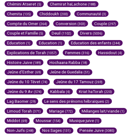
Chémini Atseret
Chemirat haLachone
(5)
(188)
Chemita
Chiddoukh
Communauté
(135)
(200)
(3)
Compte du Omer
Conversion
Couple
(264)
(303)
(297)
Couple et Famille
Deuil
Divers
(5)
(1102)
(5036)
Education
Education
Education des enfants
(1)
(1)
(244)
Explications de Torah
Femmes
Hassidout
(1057)
(316)
(4)
Histoire Juive
Hochaana Rabba
(189)
(18)
Jeûne d'Esther
Jeûne de Guedalia
(69)
(51)
Jeûne du 10 Tévet
Jeûne du 17 Tamouz
(74)
(269)
Jeûne du 9 Av
Kabbala
Kriat haTorah
(574)
(4)
(220)
Lag Baomer
Le sens des prénoms hébraïques
(29)
(2)
Limoud Torah
Mariage
Mélanges lait/viande
(371)
(772)
(1)
Middot
Moussar
Musique juive
(69)
(154)
(1)
Non-Juifs
Nos Sages
Pensée Juive
(248)
(131)
(3085)