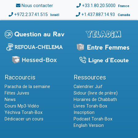
Nous contacter
+33.1.80.20.5000
France
+972.2.37.41.515
+1.437.887.14.93
Israël
Canada
Raccourcis
Ressources
Paracha de la semaine
Calendrier Juif
Fêtes Juives
Sidour (livre de prière)
News
Horaires de Chabbath
Cours Mp3-Vidéo
Livres Torah-Box
Yéchiva Torah-Box
Inscription
Dédicacer un cours
Podcast Torah-Box
English Version