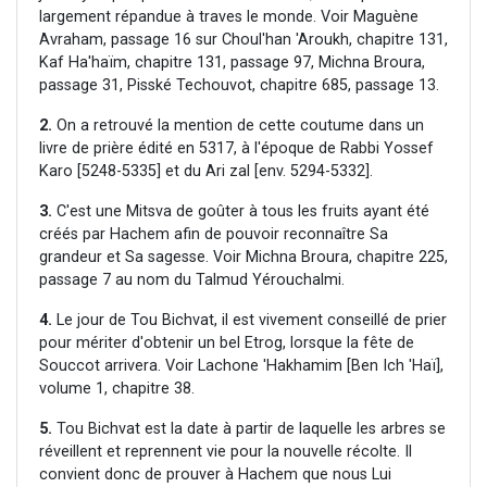
largement répandue à traves le monde. Voir Maguène
Avraham, passage 16 sur Choul'han 'Aroukh, chapitre 131,
Kaf Ha'haïm, chapitre 131, passage 97, Michna Broura,
passage 31, Pisské Techouvot, chapitre 685, passage 13.
2.
On a retrouvé la mention de cette coutume dans un
livre de prière édité en 5317, à l'époque de Rabbi Yossef
Karo [5248-5335] et du Ari zal [env. 5294-5332].
3.
C'est une Mitsva de goûter à tous les fruits ayant été
créés par Hachem afin de pouvoir reconnaître Sa
grandeur et Sa sagesse. Voir Michna Broura, chapitre 225,
passage 7 au nom du Talmud Yérouchalmi.
4.
Le jour de Tou Bichvat, il est vivement conseillé de prier
pour mériter d'obtenir un bel Etrog, lorsque la fête de
Souccot arrivera. Voir Lachone 'Hakhamim [Ben Ich 'Haï],
volume 1, chapitre 38.
5.
Tou Bichvat est la date à partir de laquelle les arbres se
réveillent et reprennent vie pour la nouvelle récolte. Il
convient donc de prouver à Hachem que nous Lui