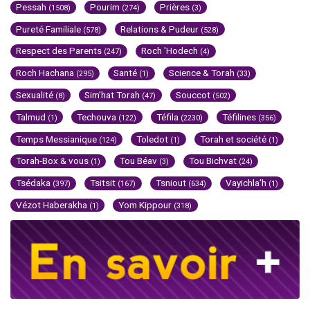
Pessah
Pourim
Prières
(1508)
(274)
(3)
Pureté Familiale
Relations & Pudeur
(578)
(528)
Respect des Parents
Roch 'Hodech
(247)
(4)
Roch Hachana
Santé
Science & Torah
(295)
(1)
(33)
Sexualité
Sim'hat Torah
Souccot
(8)
(47)
(502)
Talmud
Techouva
Téfila
Téfilines
(1)
(122)
(2230)
(356)
Temps Messianique
Toledot
Torah et société
(124)
(1)
(1)
Torah-Box & vous
Tou Béav
Tou Bichvat
(1)
(3)
(24)
Tsédaka
Tsitsit
Tsniout
Vayichla'h
(397)
(167)
(634)
(1)
Vézot Haberakha
Yom Kippour
(1)
(318)