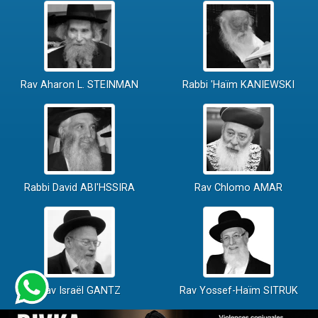
Rav Aharon L. STEINMAN
Rabbi 'Haïm KANIEWSKI
Rabbi David ABI'HSSIRA
Rav Chlomo AMAR
Rav Israël GANTZ
Rav Yossef-Haïm SITRUK