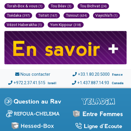
Torah-Box & vous
Tou Béav
Tou Bichvat
(1)
(3)
(24)
Tsédaka
Tsitsit
Tsniout
Vayichla'h
(397)
(167)
(634)
(1)
Vézot Haberakha
Yom Kippour
(1)
(318)
Nous contacter
+33.1.80.20.5000
France
+972.2.37.41.515
+1.437.887.14.93
Israël
Canada