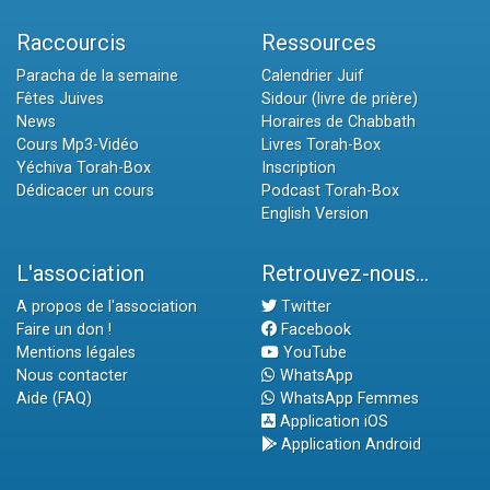
Raccourcis
Ressources
Paracha de la semaine
Calendrier Juif
Fêtes Juives
Sidour (livre de prière)
News
Horaires de Chabbath
Cours Mp3-Vidéo
Livres Torah-Box
Yéchiva Torah-Box
Inscription
Dédicacer un cours
Podcast Torah-Box
English Version
L'association
Retrouvez-nous...
A propos de l'association
Twitter
Faire un don !
Facebook
Mentions légales
YouTube
Nous contacter
WhatsApp
Aide (FAQ)
WhatsApp Femmes
Application iOS
Application Android