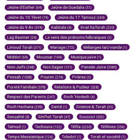
Jeûne d'Esther
Jeûne de Guedalia
(69)
(51)
Jeûne du 10 Tévet
Jeûne du 17 Tamouz
(74)
(269)
Jeûne du 9 Av
Kabbala
Kriat haTorah
(574)
(4)
(220)
Lag Baomer
Le sens des prénoms hébraïques
(29)
(2)
Limoud Torah
Mariage
Mélanges lait/viande
(371)
(772)
(1)
Middot
Moussar
Musique juive
(69)
(154)
(1)
Non-Juifs
Nos Sages
Pensée Juive
(248)
(131)
(3085)
Pessah
Pourim
Prières
(1508)
(274)
(3)
Pureté Familiale
Relations & Pudeur
(578)
(528)
Respect des Parents
Roch 'Hodech
(247)
(4)
Roch Hachana
Santé
Science & Torah
(295)
(1)
(33)
Sexualité
Sim'hat Torah
Souccot
(8)
(47)
(502)
Talmud
Techouva
Téfila
Téfilines
(1)
(122)
(2230)
(356)
Temps Messianique
Toledot
Torah et société
(124)
(1)
(1)