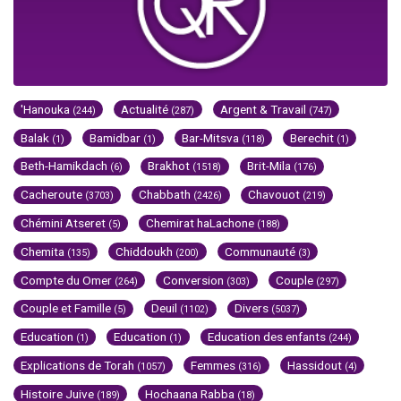
'Hanouka
Actualité
Argent & Travail
(244)
(287)
(747)
Balak
Bamidbar
Bar-Mitsva
Berechit
(1)
(1)
(118)
(1)
Beth-Hamikdach
Brakhot
Brit-Mila
(6)
(1518)
(176)
Cacheroute
Chabbath
Chavouot
(3703)
(2426)
(219)
Chémini Atseret
Chemirat haLachone
(5)
(188)
Chemita
Chiddoukh
Communauté
(135)
(200)
(3)
Compte du Omer
Conversion
Couple
(264)
(303)
(297)
Couple et Famille
Deuil
Divers
(5)
(1102)
(5037)
Education
Education
Education des enfants
(1)
(1)
(244)
Explications de Torah
Femmes
Hassidout
(1057)
(316)
(4)
Histoire Juive
Hochaana Rabba
(189)
(18)