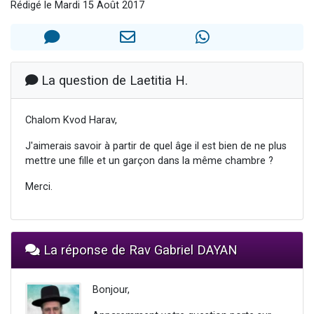
Rédigé le Mardi 15 Août 2017
Ariel vient de donner son Maasser
Il reste 49 places pour étudier en groupe sur Zoom
Nathaniel vient de donner son Maasser
6 personnes viennent de faire un don pour 5 enfants déjà orphelins risquent de perdre leur maman
La question de Laetitia H.
3 personnes viennent de nous rejoindre sur WhatsApp
Chalom Kvod Harav,
J'aimerais savoir à partir de quel âge il est bien de ne plus
mettre une fille et un garçon dans la même chambre ?
Merci.
La réponse de Rav Gabriel DAYAN
Bonjour,