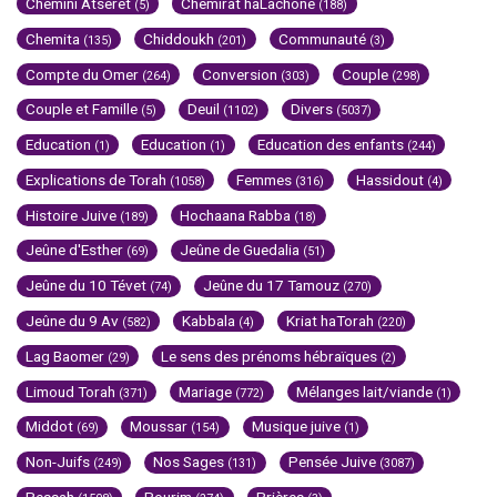
Chémini Atseret
Chemirat haLachone
(5)
(188)
Chemita
Chiddoukh
Communauté
(135)
(201)
(3)
Compte du Omer
Conversion
Couple
(264)
(303)
(298)
Couple et Famille
Deuil
Divers
(5)
(1102)
(5037)
Education
Education
Education des enfants
(1)
(1)
(244)
Explications de Torah
Femmes
Hassidout
(1058)
(316)
(4)
Histoire Juive
Hochaana Rabba
(189)
(18)
Jeûne d'Esther
Jeûne de Guedalia
(69)
(51)
Jeûne du 10 Tévet
Jeûne du 17 Tamouz
(74)
(270)
Jeûne du 9 Av
Kabbala
Kriat haTorah
(582)
(4)
(220)
Lag Baomer
Le sens des prénoms hébraïques
(29)
(2)
Limoud Torah
Mariage
Mélanges lait/viande
(371)
(772)
(1)
Middot
Moussar
Musique juive
(69)
(154)
(1)
Non-Juifs
Nos Sages
Pensée Juive
(249)
(131)
(3087)
Pessah
Pourim
Prières