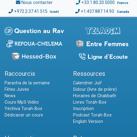
Nous contacter
+33.1.80.20.5000
France
+972.2.37.41.515
+1.437.887.14.93
Israël
Canada
Raccourcis
Ressources
Paracha de la semaine
Calendrier Juif
Fêtes Juives
Sidour (livre de prière)
News
Horaires de Chabbath
Cours Mp3-Vidéo
Livres Torah-Box
Yéchiva Torah-Box
Inscription
Dédicacer un cours
Podcast Torah-Box
English Version