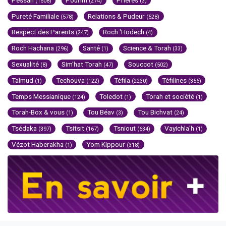
(1508)
(274)
(3)
Pureté Familiale
Relations & Pudeur
(578)
(528)
Respect des Parents
Roch 'Hodech
(247)
(4)
Roch Hachana
Santé
Science & Torah
(296)
(1)
(33)
Sexualité
Sim'hat Torah
Souccot
(8)
(47)
(502)
Talmud
Techouva
Téfila
Téfilines
(1)
(122)
(2230)
(356)
Temps Messianique
Toledot
Torah et société
(124)
(1)
(1)
Torah-Box & vous
Tou Béav
Tou Bichvat
(1)
(3)
(24)
Tsédaka
Tsitsit
Tsniout
Vayichla'h
(397)
(167)
(634)
(1)
Vézot Haberakha
Yom Kippour
(1)
(318)