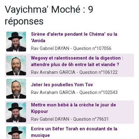
3 personnes viennent de nous rejoindre sur WhatsApp
Vayichma' Moché : 9
11 personnes viennent de demander une bénédiction
réponses
Il reste 49 places pour étudier en groupe sur Zoom
3 personnes viennent de faire un don pour Diane, 80 ans, dans un appartement insalubre
Sirène d'alerte pendant le Chéma' ou la
'Amida
5 personnes viennent de faire un don pour Reloger Rivka, 6 enfants, victime de violences...
Rav Gabriel DAYAN - Question n°107056
Wegovy et ralentissement de la digestion :
attendre plus de 6h entre lait et viande ?
Rav Avraham GARCIA - Question n°106122
Jeter les poubelles Yom Tov
Rav Avraham GARCIA - Question n°102543
Mettre mon bébé à la crèche le jour de
Kippour
Rav Gabriel DAYAN - Question n°79631
Ecrire un Séfer Torah en écoutant de la
musique