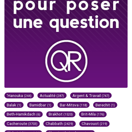
'Hanouka
Actualité
Argent & Travail
(244)
(287)
(747)
Balak
Bamidbar
Bar-Mitsva
Berechit
(1)
(1)
(118)
(1)
Beth-Hamikdach
Brakhot
Brit-Mila
(6)
(1520)
(176)
Cacheroute
Chabbath
Chavouot
(3703)
(2429)
(219)