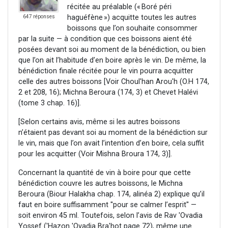
récitée au préalable (« Boré péri
haguéfène ») acquitte toutes les autres
647 réponses
boissons que l’on souhaite consommer
par la suite — à condition que ces boissons aient été
posées devant soi au moment de la bénédiction, ou bien
que l’on ait l’habitude d’en boire après le vin. De même, la
bénédiction finale récitée pour le vin pourra acquitter
celle des autres boissons [Voir Choul'han Arou'h (O.H 174,
2 et 208, 16); Michna Beroura (174, 3) et Chevet Halévi
(tome 3 chap. 16)].
[Selon certains avis, même si les autres boissons
n’étaient pas devant soi au moment de la bénédiction sur
le vin, mais que l’on avait l’intention d’en boire, cela suffit
pour les acquitter (Voir Mishna Broura 174, 3)].
Concernant la quantité de vin à boire pour que cette
bénédiction couvre les autres boissons, le Michna
Beroura (Biour Halakha chap. 174, alinéa 2) explique qu’il
faut en boire suffisamment ''pour se calmer l’esprit'' —
soit environ 45 ml. Toutefois, selon l’avis de Rav 'Ovadia
Yossef ('Hazon 'Ovadia Bra'hot page 72), même une