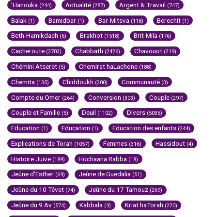
'Hanouka
Actualité
Argent & Travail
(244)
(287)
(747)
Balak
Bamidbar
Bar-Mitsva
Berechit
(1)
(1)
(118)
(1)
Beth-Hamikdach
Brakhot
Brit-Mila
(6)
(1518)
(176)
Cacheroute
Chabbath
Chavouot
(3703)
(2426)
(219)
Chémini Atseret
Chemirat haLachone
(5)
(188)
Chemita
Chiddoukh
Communauté
(135)
(200)
(3)
Compte du Omer
Conversion
Couple
(264)
(303)
(297)
Couple et Famille
Deuil
Divers
(5)
(1102)
(5036)
Education
Education
Education des enfants
(1)
(1)
(244)
Explications de Torah
Femmes
Hassidout
(1057)
(316)
(4)
Histoire Juive
Hochaana Rabba
(189)
(18)
Jeûne d'Esther
Jeûne de Guedalia
(69)
(51)
Jeûne du 10 Tévet
Jeûne du 17 Tamouz
(74)
(269)
Jeûne du 9 Av
Kabbala
Kriat haTorah
(574)
(4)
(220)