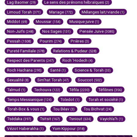
Lag Baomer
Le sens des prénoms hébraïques
(29)
(2)
Limoud Torah
Mariage
Mélanges lait/viande
(371)
(772)
(1)
Middot
Moussar
Musique juive
(69)
(154)
(1)
Non-Juifs
Nos Sages
Pensée Juive
(248)
(131)
(3085)
Pessah
Pourim
Prières
(1508)
(274)
(3)
Pureté Familiale
Relations & Pudeur
(578)
(528)
Respect des Parents
Roch 'Hodech
(247)
(4)
Roch Hachana
Santé
Science & Torah
(295)
(1)
(33)
Sexualité
Sim'hat Torah
Souccot
(8)
(47)
(502)
Talmud
Techouva
Téfila
Téfilines
(1)
(122)
(2230)
(356)
Temps Messianique
Toledot
Torah et société
(124)
(1)
(1)
Torah-Box & vous
Tou Béav
Tou Bichvat
(1)
(3)
(24)
Tsédaka
Tsitsit
Tsniout
Vayichla'h
(397)
(167)
(634)
(1)
Vézot Haberakha
Yom Kippour
(1)
(318)