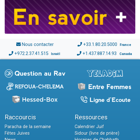
Nous contacter
+33.1.80.20.5000
France
+972.2.37.41.515
+1.437.887.14.93
Israël
Canada
Raccourcis
Ressources
Paracha de la semaine
Calendrier Juif
Fêtes Juives
Sidour (livre de prière)
News
Horaires de Chabbath