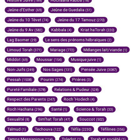
(189)
(18)
Jeûne d'Esther
Jeûne de Guedalia
(69)
(51)
Jeûne du 10 Tévet
Jeûne du 17 Tamouz
(74)
(270)
Jeûne du 9 Av
Kabbala
Kriat haTorah
(582)
(4)
(220)
Lag Baomer
Le sens des prénoms hébraïques
(29)
(2)
Limoud Torah
Mariage
Mélanges lait/viande
(371)
(772)
(1)
Middot
Moussar
Musique juive
(69)
(154)
(1)
Non-Juifs
Nos Sages
Pensée Juive
(249)
(131)
(3087)
Pessah
Pourim
Prières
(1508)
(274)
(3)
Pureté Familiale
Relations & Pudeur
(578)
(528)
Respect des Parents
Roch 'Hodech
(247)
(4)
Roch Hachana
Santé
Science & Torah
(296)
(1)
(33)
Sexualité
Sim'hat Torah
Souccot
(8)
(47)
(502)
Talmud
Techouva
Téfila
Téfilines
(1)
(122)
(2230)
(356)
Temps Messianique
Toledot
Torah et société
(124)
(1)
(1)