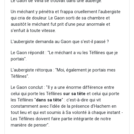
Le Gaon de Vilna se trouvait dans une auberge.
Un méchant y pénétra et frappa cruellement l'aubergiste
qui cria de douleur. Le Gaon sorti de sa chambre et
aussitôt le méchant fut prit d'une peur anormale et
s'enfuit à toute vitesse.
L'aubergiste demanda au Gaon que s'est-il passé ?
Le Gaon répondit : "Le méchant a vu les Téfilines que je
portais".
L'aubergiste rétorqua : "Moi, également je portais mes
Téfilines".
Le Gaon conclut : "Il y a une énorme différence entre
celui qui porte les Téfilines
sur sa tête
et celui qui porte
les Téfilines "
dans sa tête
" : c’est-à-dire qui vit
constamment avec l'idée de la présence d'Hachem en
tout lieu et qui est soumis à Sa volonté à chaque instant -
Les Téfilines doivent faire partie intégrante de notre
manière de penser".