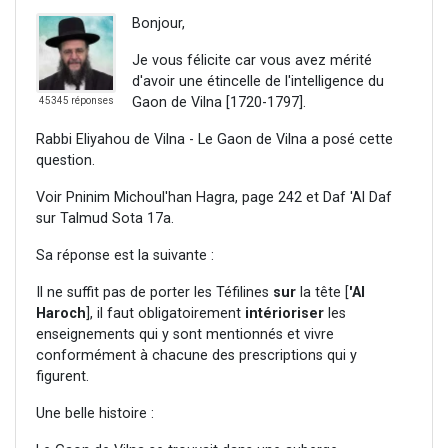
Bonjour,
Je vous félicite car vous avez mérité
d'avoir une étincelle de l'intelligence du
Gaon de Vilna [1720-1797].
45345 réponses
Rabbi Eliyahou de Vilna - Le Gaon de Vilna a posé cette
question.
Voir Pninim Michoul'han Hagra, page 242 et Daf 'Al Daf
sur Talmud Sota 17a.
Sa réponse est la suivante :
Il ne suffit pas de porter les Téfilines
sur
la tête [
'Al
Haroch
], il faut obligatoirement
intérioriser
les
enseignements qui y sont mentionnés et vivre
conformément à chacune des prescriptions qui y
figurent.
Une belle histoire :