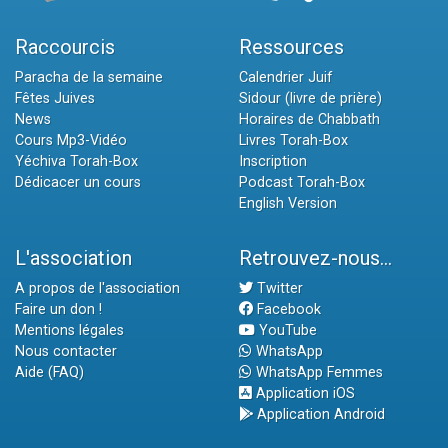
Raccourcis
Ressources
Paracha de la semaine
Calendrier Juif
Fêtes Juives
Sidour (livre de prière)
News
Horaires de Chabbath
Cours Mp3-Vidéo
Livres Torah-Box
Yéchiva Torah-Box
Inscription
Dédicacer un cours
Podcast Torah-Box
English Version
L'association
Retrouvez-nous...
A propos de l'association
Twitter
Faire un don !
Facebook
Mentions légales
YouTube
Nous contacter
WhatsApp
Aide (FAQ)
WhatsApp Femmes
Application iOS
Application Android