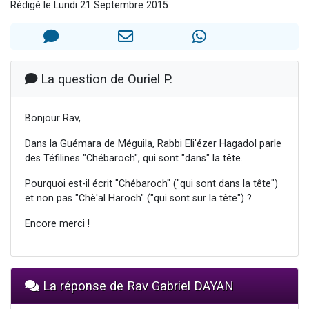
Rédigé le Lundi 21 Septembre 2015
13 personnes viennent de demander une bénédiction
30 personnes viennent de faire un don pour Sauvez la jambe de Yohan
Il reste 49 places pour étudier en groupe sur Zoom
12 nouvelles musiques dans Torah-Box Music
La question de Ouriel P.
29 personnes viennent de demander une bénédiction
Bonjour Rav,
Dans la Guémara de Méguila, Rabbi Eli'ézer Hagadol parle
des Téfilines "Chébaroch", qui sont "dans" la tête.
Pourquoi est-il écrit "Chébaroch" ("qui sont dans la tête")
et non pas "Chè'al Haroch" ("qui sont sur la tête") ?
Encore merci !
La réponse de Rav Gabriel DAYAN