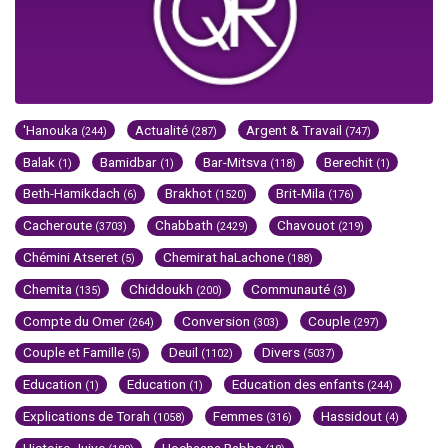
'Hanouka
Actualité
Argent & Travail
(244)
(287)
(747)
Balak
Bamidbar
Bar-Mitsva
Berechit
(1)
(1)
(118)
(1)
Beth-Hamikdach
Brakhot
Brit-Mila
(6)
(1520)
(176)
Cacheroute
Chabbath
Chavouot
(3703)
(2429)
(219)
Chémini Atseret
Chemirat haLachone
(5)
(188)
Chemita
Chiddoukh
Communauté
(135)
(200)
(3)
Compte du Omer
Conversion
Couple
(264)
(303)
(297)
Couple et Famille
Deuil
Divers
(5)
(1102)
(5037)
Education
Education
Education des enfants
(1)
(1)
(244)
Explications de Torah
Femmes
Hassidout
(1058)
(316)
(4)
Histoire Juive
Hochaana Rabba