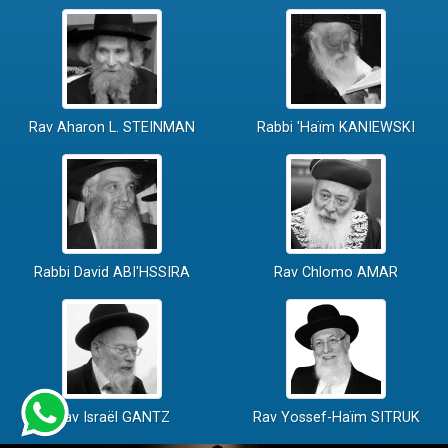
Rav Aharon L. STEINMAN
Rabbi 'Haïm KANIEWSKI
Rabbi David ABI'HSSIRA
Rav Chlomo AMAR
Rav Israël GANTZ
Rav Yossef-Haïm SITRUK