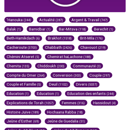
'Hanouka
Actualité
Argent & Travail
(244)
(287)
(747)
Balak
Bamidbar
Bar-Mitsva
Berechit
(1)
(1)
(118)
(1)
Beth-Hamikdach
Brakhot
Brit-Mila
(6)
(1518)
(176)
Cacheroute
Chabbath
Chavouot
(3703)
(2426)
(219)
Chémini Atseret
Chemirat haLachone
(5)
(188)
Chemita
Chiddoukh
Communauté
(135)
(200)
(3)
Compte du Omer
Conversion
Couple
(264)
(303)
(297)
Couple et Famille
Deuil
Divers
(5)
(1102)
(5037)
Education
Education
Education des enfants
(1)
(1)
(244)
Explications de Torah
Femmes
Hassidout
(1057)
(316)
(4)
Histoire Juive
Hochaana Rabba
(189)
(18)
Jeûne d'Esther
Jeûne de Guedalia
(69)
(51)