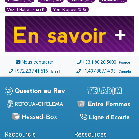
Vézot Haberakha
Yom Kippour
(1)
(318)
Nous contacter
+33.1.80.20.5000
France
+972.2.37.41.515
+1.437.887.14.93
Israël
Canada
Raccourcis
Ressources