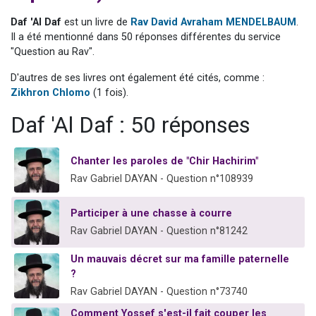
Ariel vient de donner son Maasser
Daf 'Al Daf
est un livre de
Rav David Avraham MENDELBAUM
.
Il reste 49 places pour étudier en groupe sur Zoom
Il a été mentionné dans 50 réponses différentes du service
"Question au Rav".
Nathaniel vient de donner son Maasser
6 personnes viennent de faire un don pour 5 enfants déjà orphelins risquent de perdre leur maman
D'autres de ses livres ont également été cités, comme :
Zikhron Chlomo
(1 fois).
3 personnes viennent de nous rejoindre sur WhatsApp
Daf 'Al Daf : 50 réponses
Chanter les paroles de "Chir Hachirim"
Rav Gabriel DAYAN - Question n°108939
Participer à une chasse à courre
Rav Gabriel DAYAN - Question n°81242
Un mauvais décret sur ma famille paternelle
?
Rav Gabriel DAYAN - Question n°73740
Comment Yossef s'est-il fait couper les