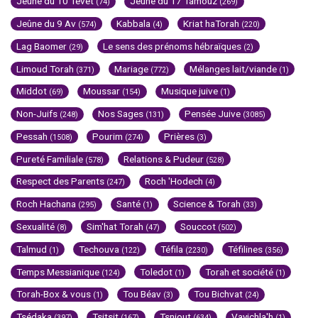
Jeûne du 10 Tévet
Jeûne du 17 Tamouz
(74)
(269)
Jeûne du 9 Av
Kabbala
Kriat haTorah
(574)
(4)
(220)
Lag Baomer
Le sens des prénoms hébraïques
(29)
(2)
Limoud Torah
Mariage
Mélanges lait/viande
(371)
(772)
(1)
Middot
Moussar
Musique juive
(69)
(154)
(1)
Non-Juifs
Nos Sages
Pensée Juive
(248)
(131)
(3085)
Pessah
Pourim
Prières
(1508)
(274)
(3)
Pureté Familiale
Relations & Pudeur
(578)
(528)
Respect des Parents
Roch 'Hodech
(247)
(4)
Roch Hachana
Santé
Science & Torah
(295)
(1)
(33)
Sexualité
Sim'hat Torah
Souccot
(8)
(47)
(502)
Talmud
Techouva
Téfila
Téfilines
(1)
(122)
(2230)
(356)
Temps Messianique
Toledot
Torah et société
(124)
(1)
(1)
Torah-Box & vous
Tou Béav
Tou Bichvat
(1)
(3)
(24)
Tsédaka
Tsitsit
Tsniout
Vayichla'h
(397)
(167)
(634)
(1)