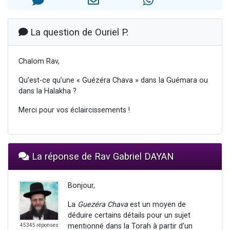
13 personnes viennent de demander une bénédiction
30 personnes viennent de faire un don pour Sauvez la jambe de Yohan
La question de Ouriel P.
Il reste 49 places pour étudier en groupe sur Zoom
12 nouvelles musiques dans Torah-Box Music
Chalom Rav,
29 personnes viennent de demander une bénédiction
Qu’est-ce qu’une « Guézéra Chava » dans la Guémara ou
dans la Halakha ?
Merci pour vos éclaircissements !
La réponse de Rav Gabriel DAYAN
Bonjour,
La
Guezéra Chava
est un moyen de
déduire certains détails pour un sujet
mentionné dans la Torah à partir d’un
45345 réponses