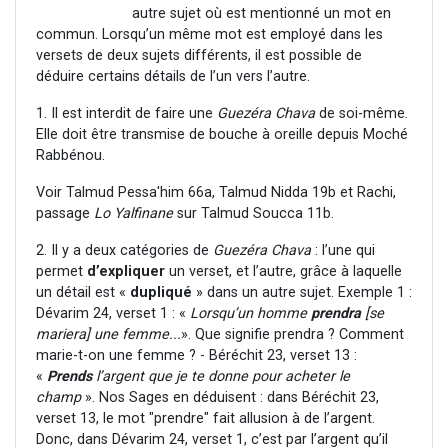
autre sujet où est mentionné un mot en
commun. Lorsqu’un même mot est employé dans les
versets de deux sujets différents, il est possible de
déduire certains détails de l’un vers l’autre.
1. Il est interdit de faire une
Guezéra Chava
de soi-même.
Elle doit être transmise de bouche à oreille depuis Moché
Rabbénou.
Voir Talmud Pessa'him 66a, Talmud Nidda 19b et Rachi,
passage
Lo Yalfinane
sur Talmud Soucca 11b.
2. Il y a deux catégories de
Guezéra Chava
: l’une qui
permet
d’expliquer
un verset, et l’autre, grâce à laquelle
un détail est «
dupliqué
» dans un autre sujet. Exemple 1 :
Dévarim 24, verset 1 : «
Lorsqu’un homme
prendra
[se
mariera] une femme...
». Que signifie prendra ? Comment
marie-t-on une femme ? - Béréchit 23, verset 13 :
«
Prends
l’argent que je te donne pour acheter le
champ
». Nos Sages en déduisent : dans Béréchit 23,
verset 13, le mot "prendre" fait allusion à de l’argent.
Donc, dans Dévarim 24, verset 1, c’est par l’argent qu’il