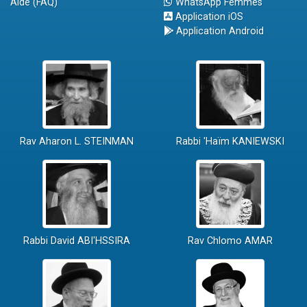
Aide (FAQ)
WhatsApp Femmes
Application iOS
Application Android
Rav Aharon L. STEINMAN
Rabbi 'Haïm KANIEWSKI
Rabbi David ABI'HSSIRA
Rav Chlomo AMAR