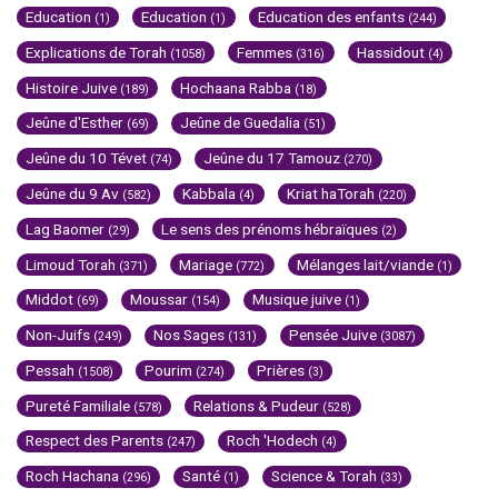
Education
Education
Education des enfants
(1)
(1)
(244)
Explications de Torah
Femmes
Hassidout
(1058)
(316)
(4)
Histoire Juive
Hochaana Rabba
(189)
(18)
Jeûne d'Esther
Jeûne de Guedalia
(69)
(51)
Jeûne du 10 Tévet
Jeûne du 17 Tamouz
(74)
(270)
Jeûne du 9 Av
Kabbala
Kriat haTorah
(582)
(4)
(220)
Lag Baomer
Le sens des prénoms hébraïques
(29)
(2)
Limoud Torah
Mariage
Mélanges lait/viande
(371)
(772)
(1)
Middot
Moussar
Musique juive
(69)
(154)
(1)
Non-Juifs
Nos Sages
Pensée Juive
(249)
(131)
(3087)
Pessah
Pourim
Prières
(1508)
(274)
(3)
Pureté Familiale
Relations & Pudeur
(578)
(528)
Respect des Parents
Roch 'Hodech
(247)
(4)
Roch Hachana
Santé
Science & Torah
(296)
(1)
(33)