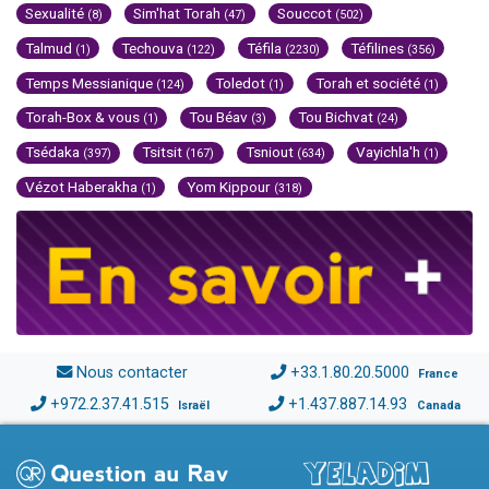
Sexualité
Sim'hat Torah
Souccot
(8)
(47)
(502)
Talmud
Techouva
Téfila
Téfilines
(1)
(122)
(2230)
(356)
Temps Messianique
Toledot
Torah et société
(124)
(1)
(1)
Torah-Box & vous
Tou Béav
Tou Bichvat
(1)
(3)
(24)
Tsédaka
Tsitsit
Tsniout
Vayichla'h
(397)
(167)
(634)
(1)
Vézot Haberakha
Yom Kippour
(1)
(318)
Nous contacter
+33.1.80.20.5000
France
+972.2.37.41.515
+1.437.887.14.93
Israël
Canada