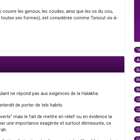
ui couvre les genoux, les coudes, ainsi que les os du cou,
it toutes ses formes), est considérée comme Tsniout vis-à-
'
A
B
B
B
ulant ne répond pas aux exigences de la Halakha.
C
interdit de porter de tels habits.
C
rts" mais le fait de mettre en relief ou en évidence la
C
ner une importance exagérée et surtout démesurée; ce
C
rah.
C