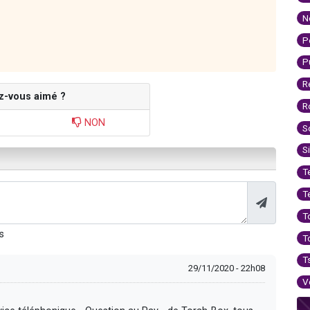
N
P
P
R
z-vous aimé ?
R
NON
S
S
T
T
T
s
T
T
29/11/2020 - 22h08
V