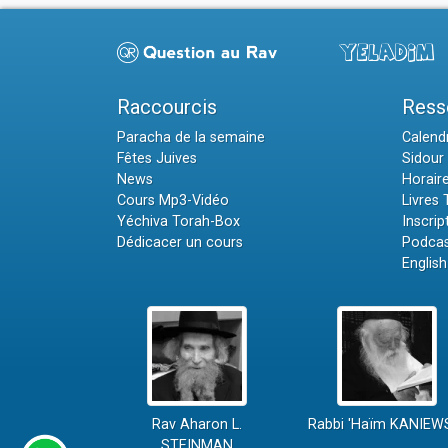
Raccourcis
Ress
Paracha de la semaine
Calendr
Fêtes Juives
Sidour 
News
Horair
Cours Mp3-Vidéo
Livres
Yéchiva Torah-Box
Inscrip
Dédicacer un cours
Podcas
English
Rav Aharon L.
Rabbi 'Haïm KANIEW
STEINMAN