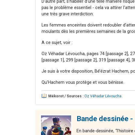
D'autre part, s'habiller d'une telle manière risque
pas le problème essentiel - cela va attirer l'at
une très grave interdiction.
Les femmes enceintes doivent redoubler d’attent
moulants dès les premières semaines de la gro
A ce sujet, voir :
Oz Véhadar Lévoucha, pages 74 [passage 2], 276 
[passage 1], 299 [passage 2], 319 [passage 4], 3
Je suis à votre disposition, Bé’ézrat Hachem, p
Qu’Hachem vous protège et vous bénisse.
Mékorot / Sources :
Oz Véhadar Lévoucha
.
Bande dessinée - 
En bande-dessinée, “l’histoire