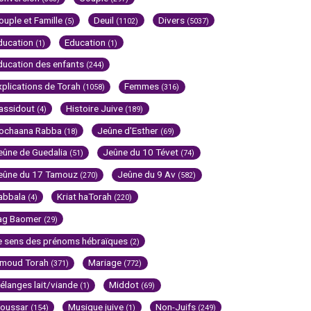
ouple et Famille
Deuil
Divers
(5)
(1102)
(5037)
ducation
Education
(1)
(1)
ducation des enfants
(244)
xplications de Torah
Femmes
(1058)
(316)
assidout
Histoire Juive
(4)
(189)
ochaana Rabba
Jeûne d'Esther
(18)
(69)
eûne de Guedalia
Jeûne du 10 Tévet
(51)
(74)
eûne du 17 Tamouz
Jeûne du 9 Av
(270)
(582)
abbala
Kriat haTorah
(4)
(220)
ag Baomer
(29)
e sens des prénoms hébraïques
(2)
imoud Torah
Mariage
(371)
(772)
élanges lait/viande
Middot
(1)
(69)
oussar
Musique juive
Non-Juifs
(154)
(1)
(249)