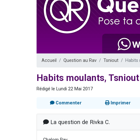
13 personnes
30 perso
Il reste 
12 nouve
29 personnes
Accueil
Question au Rav
Tsniout
Habits 
Habits moulants, Tsniout
Rédigé le Lundi 22 Mai 2017
Commenter
Imprimer
La question de Rivka C.
Chalom Rav,