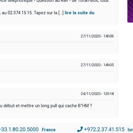
rvice téléphonique - Question au Rav - de Torah-Box, tous
 au 02.374.15.15. Tapez sur la [...]
lire la suite du
27/11/2020 - 14h06
27/11/2020 - 14h05
24/11/2020 - 12h18
 début et mettre un long pull qui cache B"HM ?
+33.1.80.20.5000
+972.2.37.41.515
France
Is