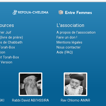
ources
L'association
ier Juif
A propos de l'association
(livre de prière)
Faire un don !
es de Chabbath
Mentions légales
 Torah-Box
Nous contacter
tion
Aide (FAQ)
t Torah-Box
 Version
SKI
Rabbi David ABI'HSSIRA
Rav Chlomo AMAR