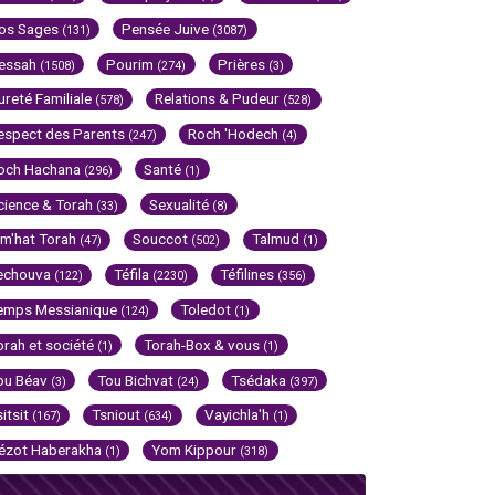
os Sages
Pensée Juive
(131)
(3087)
essah
Pourim
Prières
(1508)
(274)
(3)
ureté Familiale
Relations & Pudeur
(578)
(528)
espect des Parents
Roch 'Hodech
(247)
(4)
och Hachana
Santé
(296)
(1)
cience & Torah
Sexualité
(33)
(8)
im'hat Torah
Souccot
Talmud
(47)
(502)
(1)
echouva
Téfila
Téfilines
(122)
(2230)
(356)
emps Messianique
Toledot
(124)
(1)
orah et société
Torah-Box & vous
(1)
(1)
ou Béav
Tou Bichvat
Tsédaka
(3)
(24)
(397)
sitsit
Tsniout
Vayichla'h
(167)
(634)
(1)
ézot Haberakha
Yom Kippour
(1)
(318)