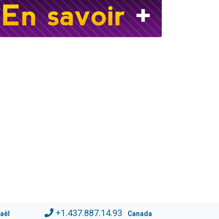
+1.437.887.14.93
raël
Canada