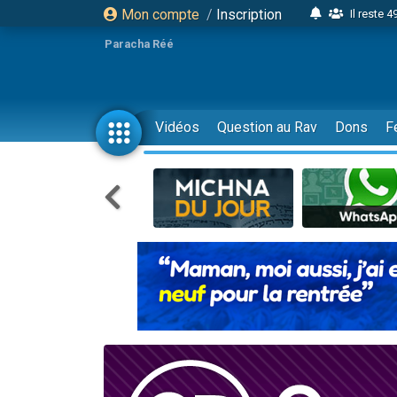
Mon compte
/
Inscription
Il reste 
16 person
Paracha Réé
2 personnes 
6 personnes 
4 personn
Vidéos
Question au Rav
Dons
F
2 personn
17 personnes
4 personnes 
Il reste 
Eva vient de
4 personnes 
3 personnes 
Odaya vient 
3 personn
2 personnes 