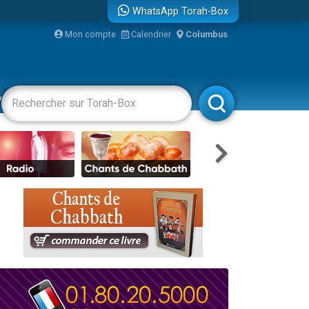
WhatsApp Torah-Box
bre
Mon compte
Calendrier
Columbus
...
vertissements
Livres
Rabbanim