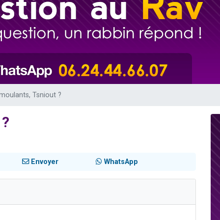
 viennent de demander une bénédiction
nnes viennent de faire un don pour Sauvez la jambe de Yohan
49 places pour étudier en groupe sur Zoom
lles musiques dans Torah-Box Music
 viennent de demander une bénédiction
moulants, Tsniout ?
 ?
Envoyer
WhatsApp