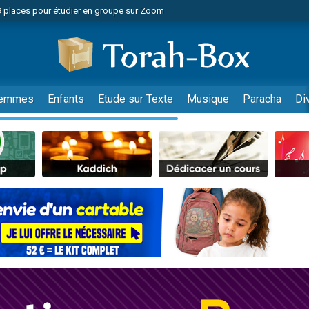
49 places pour étudier en groupe sur Zoom
nes viennent de faire un don pour Diane, 80 ans, dans un appartement insalu
viennent de nous rejoindre sur WhatsApp
viennent de nous rejoindre sur WhatsApp
es viennent de faire un don pour Reloger Rivka, 6 enfants, victime de violences
emmes
Enfants
Etude sur Texte
Musique
Paracha
Di
es viennent de faire un don pour 1 Journée de Vacances Pour les Enfants
 viennent de demander une bénédiction
viennent de nous rejoindre sur WhatsApp
49 places pour étudier en groupe sur Zoom
 donner son Maasser
viennent de nous rejoindre sur WhatsApp
viennent de nous rejoindre sur WhatsApp
de donner son Maasser
es viennent de faire un don pour 5 jours de vacances aux Orphelins
viennent de nous rejoindre sur WhatsApp