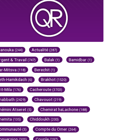
Hanouka
Actualité
(244)
(287)
rgent & Travail
Balak
Bamidbar
(747)
(1)
(1)
ar-Mitsva
Berechit
(118)
(1)
eth-Hamikdach
Brakhot
(6)
(1520)
rit-Mila
Cacheroute
(176)
(3703)
habbath
Chavouot
(2429)
(219)
hémini Atseret
Chemirat haLachone
(5)
(188)
hemita
Chiddoukh
(135)
(200)
ommunauté
Compte du Omer
(3)
(264)
onversion
Couple
(303)
(297)