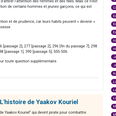
 d’attirer l'attention des femmes et des filles. Mais ce n'est
tention de certains hommes et jeunes garçons, ce qui est
C
E
ion et de prudence, car leurs habits peuvent « devenir »
E
ssesse.
E
H
[passage 2], 277 [passage 2], 296 [fin du passage 7], 298
H
88 [passage 1], 390 [passage 5], 505-506.
J
our toute question supplémentaire.
J
K
L
L
L
L'histoire de Yaakov Kouriel
M
 de Yaakov Kouriel” qui devint pirate pour combattre
M