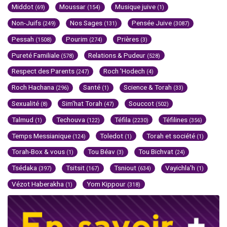
Middot
Moussar
Musique juive
(69)
(154)
(1)
Non-Juifs
Nos Sages
Pensée Juive
(249)
(131)
(3087)
Pessah
Pourim
Prières
(1508)
(274)
(3)
Pureté Familiale
Relations & Pudeur
(578)
(528)
Respect des Parents
Roch 'Hodech
(247)
(4)
Roch Hachana
Santé
Science & Torah
(296)
(1)
(33)
Sexualité
Sim'hat Torah
Souccot
(8)
(47)
(502)
Talmud
Techouva
Téfila
Téfilines
(1)
(122)
(2230)
(356)
Temps Messianique
Toledot
Torah et société
(124)
(1)
(1)
Torah-Box & vous
Tou Béav
Tou Bichvat
(1)
(3)
(24)
Tsédaka
Tsitsit
Tsniout
Vayichla'h
(397)
(167)
(634)
(1)
Vézot Haberakha
Yom Kippour
(1)
(318)