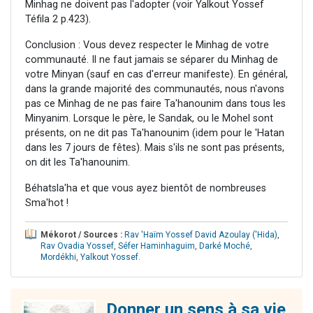
Minhag ne doivent pas l'adopter (voir Yalkout Yossef
Téfila 2 p.423).
Conclusion : Vous devez respecter le Minhag de votre
communauté. Il ne faut jamais se séparer du Minhag de
votre Minyan (sauf en cas d'erreur manifeste). En général,
dans la grande majorité des communautés, nous n'avons
pas ce Minhag de ne pas faire Ta'hanounim dans tous les
Minyanim. Lorsque le père, le Sandak, ou le Mohel sont
présents, on ne dit pas Ta'hanounim (idem pour le 'Hatan
dans les 7 jours de fêtes). Mais s'ils ne sont pas présents,
on dit les Ta'hanounim.
Béhatsla'ha et que vous ayez bientôt de nombreuses
Sma'hot !
Mékorot / Sources :
Rav 'Haïm Yossef David Azoulay ('Hida)
,
Rav Ovadia Yossef
,
Séfer Haminhaguim
,
Darké Moché
,
Mordékhi
,
Yalkout Yossef
.
Donner un sens à sa vie