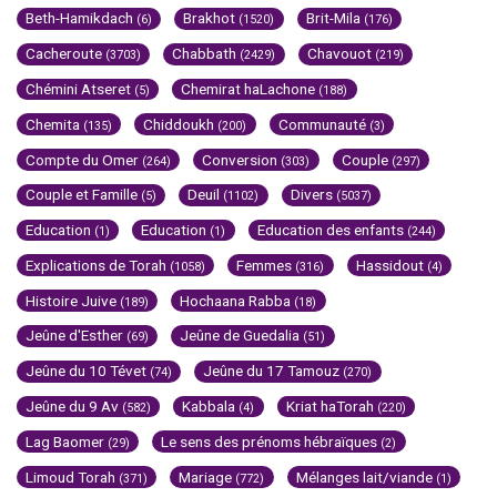
Beth-Hamikdach
Brakhot
Brit-Mila
(6)
(1520)
(176)
Cacheroute
Chabbath
Chavouot
(3703)
(2429)
(219)
Chémini Atseret
Chemirat haLachone
(5)
(188)
Chemita
Chiddoukh
Communauté
(135)
(200)
(3)
Compte du Omer
Conversion
Couple
(264)
(303)
(297)
Couple et Famille
Deuil
Divers
(5)
(1102)
(5037)
Education
Education
Education des enfants
(1)
(1)
(244)
Explications de Torah
Femmes
Hassidout
(1058)
(316)
(4)
Histoire Juive
Hochaana Rabba
(189)
(18)
Jeûne d'Esther
Jeûne de Guedalia
(69)
(51)
Jeûne du 10 Tévet
Jeûne du 17 Tamouz
(74)
(270)
Jeûne du 9 Av
Kabbala
Kriat haTorah
(582)
(4)
(220)
Lag Baomer
Le sens des prénoms hébraïques
(29)
(2)
Limoud Torah
Mariage
Mélanges lait/viande
(371)
(772)
(1)