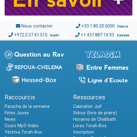
Nous contacter
+33.1.80.20.5000
France
+972.2.37.41.515
+1.437.887.14.93
Israël
Canada
Raccourcis
Ressources
Paracha de la semaine
Calendrier Juif
Fêtes Juives
Sidour (livre de prière)
News
Horaires de Chabbath
Cours Mp3-Vidéo
Livres Torah-Box
Yéchiva Torah-Box
Inscription