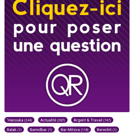
'Hanouka
Actualité
Argent & Travail
(244)
(287)
(747)
Balak
Bamidbar
Bar-Mitsva
Berechit
(1)
(1)
(118)
(1)