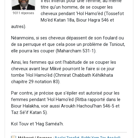
Il est interdit pour une femme, au même
titre qu'un homme, de se couper les
cheveux pendant 'Hol Hamo'èd (Tossefot
9011 réponses
Mo'èd Katan 18a, Biour Hagra 546 et
autres).
Néanmoins, si ses cheveux dépassent de son foulard ou
de sa perruque et que cela pose un problème de Tsniout,
elle pourra les couper (Maharcham 531-1).
Ainsi, les femmes qui ont l'habitude de se couper les
cheveux avant leur Mikvé pourront le faire si ce jour
tombe 'Hol Hamo'èd (Chmirat Chabbath Kéhilkhata
chapitre 29 notation 83).
Par contre, je précise que s'épiler est autorisé pour les
femmes pendant 'Hol Hamo'èd (Ritba rapporté dans le
Biour Halakha, voir aussi Aroukh Hachoul'han 546-5 et
Taz Sé'if Katan 5).
Kol Touv et 'Hag Saméa'h.