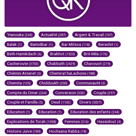
'Hanouka
Actualité
Argent & Travail
(244)
(287)
(747)
Balak
Bamidbar
Bar-Mitsva
Berechit
(1)
(1)
(118)
(1)
Beth-Hamikdach
Brakhot
Brit-Mila
(6)
(1520)
(176)
Cacheroute
Chabbath
Chavouot
(3703)
(2429)
(219)
Chémini Atseret
Chemirat haLachone
(5)
(188)
Chemita
Chiddoukh
Communauté
(135)
(200)
(3)
Compte du Omer
Conversion
Couple
(264)
(303)
(297)
Couple et Famille
Deuil
Divers
(5)
(1102)
(5037)
Education
Education
Education des enfants
(1)
(1)
(244)
Explications de Torah
Femmes
Hassidout
(1058)
(316)
(4)
Histoire Juive
Hochaana Rabba
(189)
(18)