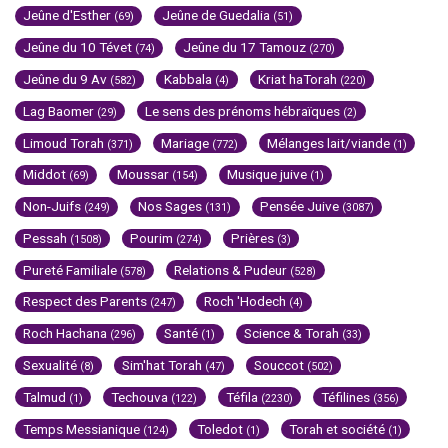
Jeûne d'Esther
Jeûne de Guedalia
(69)
(51)
Jeûne du 10 Tévet
Jeûne du 17 Tamouz
(74)
(270)
Jeûne du 9 Av
Kabbala
Kriat haTorah
(582)
(4)
(220)
Lag Baomer
Le sens des prénoms hébraïques
(29)
(2)
Limoud Torah
Mariage
Mélanges lait/viande
(371)
(772)
(1)
Middot
Moussar
Musique juive
(69)
(154)
(1)
Non-Juifs
Nos Sages
Pensée Juive
(249)
(131)
(3087)
Pessah
Pourim
Prières
(1508)
(274)
(3)
Pureté Familiale
Relations & Pudeur
(578)
(528)
Respect des Parents
Roch 'Hodech
(247)
(4)
Roch Hachana
Santé
Science & Torah
(296)
(1)
(33)
Sexualité
Sim'hat Torah
Souccot
(8)
(47)
(502)
Talmud
Techouva
Téfila
Téfilines
(1)
(122)
(2230)
(356)
Temps Messianique
Toledot
Torah et société
(124)
(1)
(1)