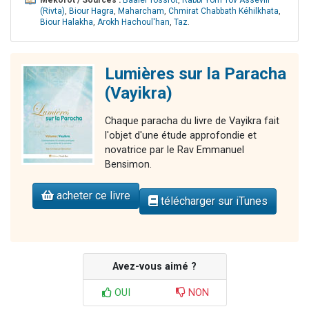
Mékorot / Sources :
Baalei Tossfot
,
Rabbi Yom Tov Assévili
(Rivta)
,
Biour Hagra
,
Maharcham
,
Chmirat Chabbath Kéhilkhata
,
Biour Halakha
,
Arokh Hachoul'han
,
Taz
.
Lumières sur la Paracha
(Vayikra)
Chaque paracha du livre de Vayikra fait
l'objet d'une étude approfondie et
novatrice par le Rav Emmanuel
Bensimon.
acheter ce livre
télécharger sur iTunes
Avez-vous aimé ?
OUI
NON