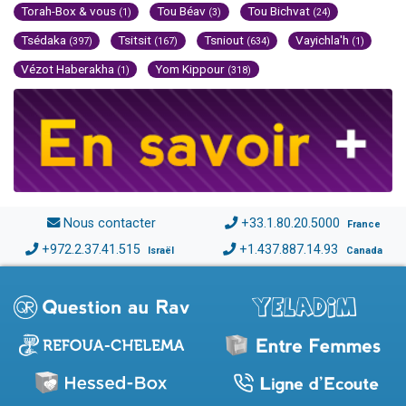
Torah-Box & vous
Tou Béav
Tou Bichvat
(1)
(3)
(24)
Tsédaka
Tsitsit
Tsniout
Vayichla'h
(397)
(167)
(634)
(1)
Vézot Haberakha
Yom Kippour
(1)
(318)
Nous contacter
+33.1.80.20.5000
France
+972.2.37.41.515
+1.437.887.14.93
Israël
Canada