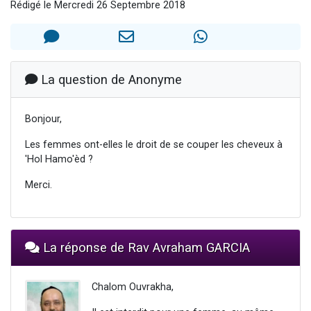
Rédigé le Mercredi 26 Septembre 2018
13 personnes viennent de demander une bénédiction
Il reste 49 places pour étudier en groupe sur Zoom
12 nouvelles musiques dans Torah-Box Music
2 personnes viennent de nous rejoindre sur WhatsApp
La question de Anonyme
29 personnes viennent de demander une bénédiction
Bonjour,
Les femmes ont-elles le droit de se couper les cheveux à
'Hol Hamo'èd ?
Merci.
La réponse de Rav Avraham GARCIA
Chalom Ouvrakha,