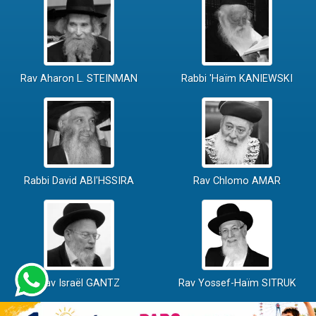
Rav Aharon L. STEINMAN
Rabbi 'Haïm KANIEWSKI
Rabbi David ABI'HSSIRA
Rav Chlomo AMAR
Rav Israël GANTZ
Rav Yossef-Haïm SITRUK