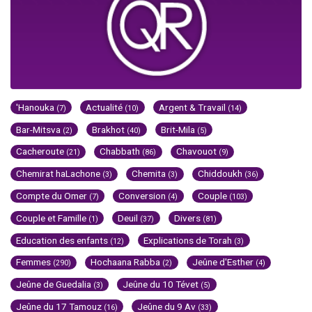
'Hanouka
Actualité
Argent & Travail
(7)
(10)
(14)
Bar-Mitsva
Brakhot
Brit-Mila
(2)
(40)
(5)
Cacheroute
Chabbath
Chavouot
(21)
(86)
(9)
Chemirat haLachone
Chemita
Chiddoukh
(3)
(3)
(36)
Compte du Omer
Conversion
Couple
(7)
(4)
(103)
Couple et Famille
Deuil
Divers
(1)
(37)
(81)
Education des enfants
Explications de Torah
(12)
(3)
Femmes
Hochaana Rabba
Jeûne d'Esther
(290)
(2)
(4)
Jeûne de Guedalia
Jeûne du 10 Tévet
(3)
(5)
Jeûne du 17 Tamouz
Jeûne du 9 Av
(16)
(33)