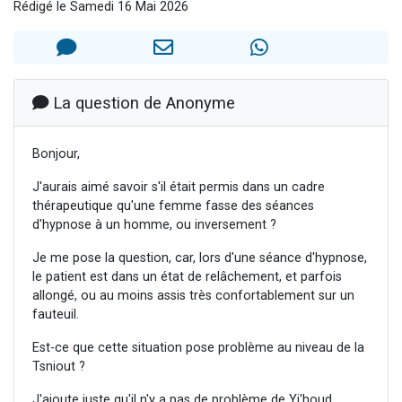
Rédigé le Samedi 16 Mai 2026
6 personnes viennent de faire un don pour 5 enfants déjà orphelins risquent de perdre leur maman
2 personnes viennent de faire un don pour Reloger Rivka, 6 enfants, victime de violences...
10 personnes viennent de demander une bénédiction
Il reste 49 places pour étudier en groupe sur Zoom
La question de Anonyme
2 personnes viennent de nous rejoindre sur WhatsApp
Bonjour,
J'aurais aimé savoir s'il était permis dans un cadre
thérapeutique qu'une femme fasse des séances
d'hypnose à un homme, ou inversement ?
Je me pose la question, car, lors d'une séance d'hypnose,
le patient est dans un état de relâchement, et parfois
allongé, ou au moins assis très confortablement sur un
fauteuil.
Est-ce que cette situation pose problème au niveau de la
Tsniout ?
J'ajoute juste qu'il n'y a pas de problème de Yi'houd,