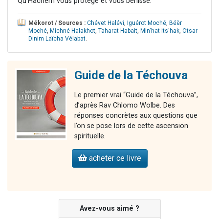
Qu'Hachem vous protège et vous bénisse.
Mékorot / Sources :
Chévet Halévi
,
Iguérot Moché
,
Béèr
Moché
,
Michné Halakhot
,
Taharat Habait
,
Min'hat Its'hak
,
Otsar
Dinim Laïcha Vélabat
.
Guide de la Téchouva
Le premier vrai “Guide de la Téchouva”,
d’après Rav Chlomo Wolbe. Des
réponses concrètes aux questions que
l’on se pose lors de cette ascension
spirituelle.
acheter ce livre
Avez-vous aimé ?