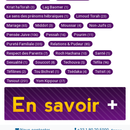
Kriat haTorah
Lag Baomer
(3)
(1)
Le sens des prénoms hébraïques
Limoud Torah
(1)
(23)
Mariage
Middot
Moussar
Non-Juifs
(65)
(3)
(4)
(2)
Pensée Juive
Pessah
Pourim
(106)
(16)
(11)
Pureté Familiale
Relations & Pudeur
(335)
(85)
Respect des Parents
Roch Hachana
Santé
(7)
(10)
(1)
Sexualité
Souccot
Techouva
Téfila
(1)
(8)
(5)
(96)
Téfilines
Tou Bichvat
Tsédaka
Tsitsit
(2)
(1)
(4)
(4)
Tsniout
Yom Kippour
(251)
(27)