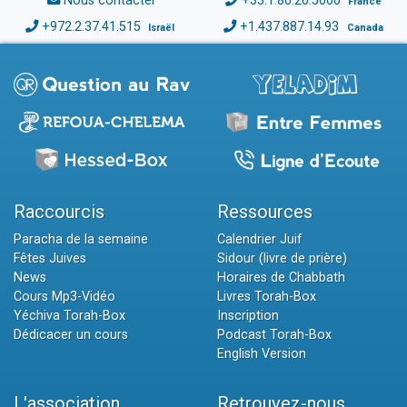
Nous contacter
+33.1.80.20.5000
France
+972.2.37.41.515
+1.437.887.14.93
Israël
Canada
Raccourcis
Ressources
Paracha de la semaine
Calendrier Juif
Fêtes Juives
Sidour (livre de prière)
News
Horaires de Chabbath
Cours Mp3-Vidéo
Livres Torah-Box
Yéchiva Torah-Box
Inscription
Dédicacer un cours
Podcast Torah-Box
English Version
L'association
Retrouvez-nous...