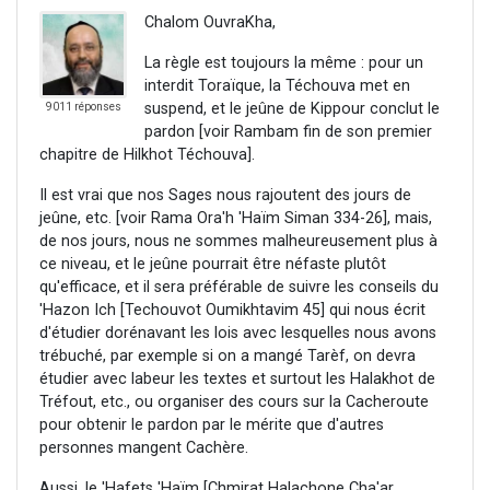
Chalom OuvraKha,
La règle est toujours la même : pour un
interdit Toraïque, la Téchouva met en
suspend, et le jeûne de Kippour conclut le
9011 réponses
pardon [voir Rambam fin de son premier
chapitre de Hilkhot Téchouva].
Il est vrai que nos Sages nous rajoutent des jours de
jeûne, etc. [voir Rama Ora'h 'Haïm Siman 334-26], mais,
de nos jours, nous ne sommes malheureusement plus à
ce niveau, et le jeûne pourrait être néfaste plutôt
qu'efficace, et il sera préférable de suivre les conseils du
'Hazon Ich [Techouvot Oumikhtavim 45] qui nous écrit
d'étudier dorénavant les lois avec lesquelles nous avons
trébuché, par exemple si on a mangé Tarèf, on devra
étudier avec labeur les textes et surtout les Halakhot de
Tréfout, etc., ou organiser des cours sur la Cacheroute
pour obtenir le pardon par le mérite que d'autres
personnes mangent Cachère.
Aussi, le 'Hafets 'Haïm [Chmirat Halachone Cha'ar