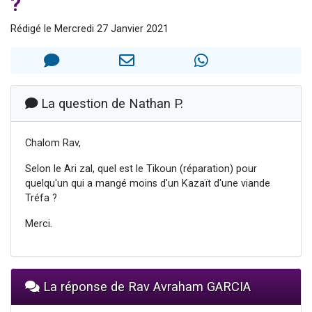
?
13 personnes viennent de demander une bénédiction
Rédigé le Mercredi 27 Janvier 2021
30 personnes viennent de faire un don pour Sauvez la jambe de Yohan
Il reste 49 places pour étudier en groupe sur Zoom
12 nouvelles musiques dans Torah-Box Music
29 personnes viennent de demander une bénédiction
La question de Nathan P.
Chalom Rav,
Selon le Ari zal, quel est le Tikoun (réparation) pour
quelqu'un qui a mangé moins d'un Kazaït d'une viande
Tréfa ?
Merci.
La réponse de Rav Avraham GARCIA