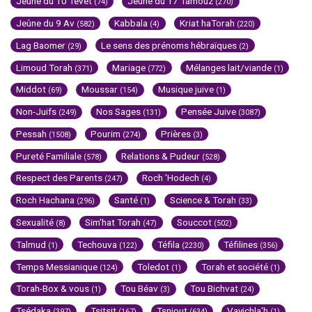
Jeûne du 10 Tévet
Jeûne du 17 Tamouz
(74)
(270)
Jeûne du 9 Av
Kabbala
Kriat haTorah
(582)
(4)
(220)
Lag Baomer
Le sens des prénoms hébraïques
(29)
(2)
Limoud Torah
Mariage
Mélanges lait/viande
(371)
(772)
(1)
Middot
Moussar
Musique juive
(69)
(154)
(1)
Non-Juifs
Nos Sages
Pensée Juive
(249)
(131)
(3087)
Pessah
Pourim
Prières
(1508)
(274)
(3)
Pureté Familiale
Relations & Pudeur
(578)
(528)
Respect des Parents
Roch 'Hodech
(247)
(4)
Roch Hachana
Santé
Science & Torah
(296)
(1)
(33)
Sexualité
Sim'hat Torah
Souccot
(8)
(47)
(502)
Talmud
Techouva
Téfila
Téfilines
(1)
(122)
(2230)
(356)
Temps Messianique
Toledot
Torah et société
(124)
(1)
(1)
Torah-Box & vous
Tou Béav
Tou Bichvat
(1)
(3)
(24)
Tsédaka
Tsitsit
Tsniout
Vayichla'h
(397)
(167)
(634)
(1)