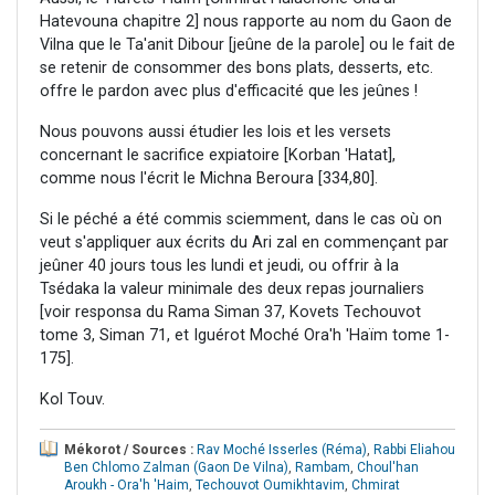
Hatevouna chapitre 2] nous rapporte au nom du Gaon de
Vilna que le Ta'anit Dibour [jeûne de la parole] ou le fait de
se retenir de consommer des bons plats, desserts, etc.
offre le pardon avec plus d'efficacité que les jeûnes !
Nous pouvons aussi étudier les lois et les versets
concernant le sacrifice expiatoire [Korban 'Hatat],
comme nous l'écrit le Michna Beroura [334,80].
Si le péché a été commis sciemment, dans le cas où on
veut s'appliquer aux écrits du Ari zal en commençant par
jeûner 40 jours tous les lundi et jeudi, ou offrir à la
Tsédaka la valeur minimale des deux repas journaliers
[voir responsa du Rama Siman 37, Kovets Techouvot
tome 3, Siman 71, et Iguérot Moché Ora'h 'Haïm tome 1-
175].
Kol Touv.
Mékorot / Sources :
Rav Moché Isserles (Réma)
,
Rabbi Eliahou
Ben Chlomo Zalman (Gaon De Vilna)
,
Rambam
,
Choul'han
Aroukh - Ora'h 'Haim
,
Techouvot Oumikhtavim
,
Chmirat