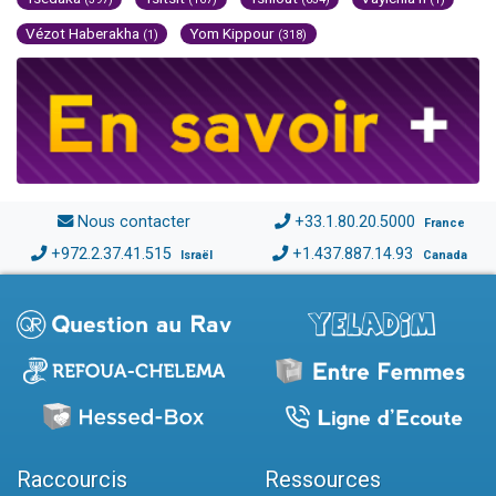
Vézot Haberakha
Yom Kippour
(1)
(318)
Nous contacter
+33.1.80.20.5000
France
+972.2.37.41.515
+1.437.887.14.93
Israël
Canada
Raccourcis
Ressources