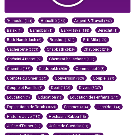
'Hanouka
Actualité
Argent & Travail
(244)
(287)
(747)
Balak
Bamidbar
Bar-Mitsva
Berechit
(1)
(1)
(118)
(1)
Beth-Hamikdach
Brakhot
Brit-Mila
(6)
(1520)
(176)
Cacheroute
Chabbath
Chavouot
(3703)
(2429)
(219)
Chémini Atseret
Chemirat haLachone
(5)
(188)
Chemita
Chiddoukh
Communauté
(135)
(200)
(3)
Compte du Omer
Conversion
Couple
(264)
(303)
(297)
Couple et Famille
Deuil
Divers
(5)
(1102)
(5037)
Education
Education
Education des enfants
(1)
(1)
(244)
Explications de Torah
Femmes
Hassidout
(1058)
(316)
(4)
Histoire Juive
Hochaana Rabba
(189)
(18)
Jeûne d'Esther
Jeûne de Guedalia
(69)
(51)