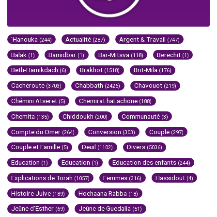
'Hanouka
Actualité
Argent & Travail
(244)
(287)
(747)
Balak
Bamidbar
Bar-Mitsva
Berechit
(1)
(1)
(118)
(1)
Beth-Hamikdach
Brakhot
Brit-Mila
(6)
(1518)
(176)
Cacheroute
Chabbath
Chavouot
(3703)
(2426)
(219)
Chémini Atseret
Chemirat haLachone
(5)
(188)
Chemita
Chiddoukh
Communauté
(135)
(200)
(3)
Compte du Omer
Conversion
Couple
(264)
(303)
(297)
Couple et Famille
Deuil
Divers
(5)
(1102)
(5036)
Education
Education
Education des enfants
(1)
(1)
(244)
Explications de Torah
Femmes
Hassidout
(1057)
(316)
(4)
Histoire Juive
Hochaana Rabba
(189)
(18)
Jeûne d'Esther
Jeûne de Guedalia
(69)
(51)