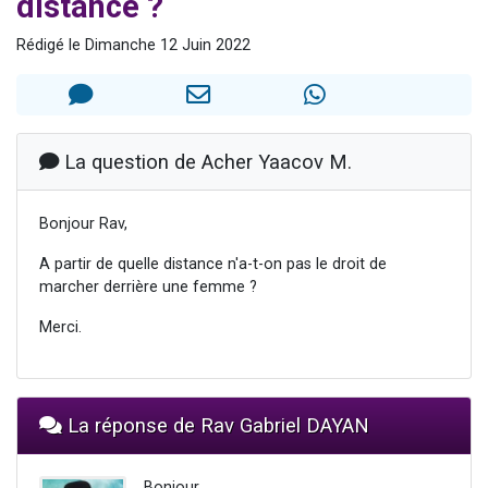
distance ?
6 personnes viennent de faire un don pour 5 enfants déjà orphelins risquent de perdre leur maman
Rédigé le Dimanche 12 Juin 2022
2 personnes viennent de faire un don pour Reloger Rivka, 6 enfants, victime de violences...
10 personnes viennent de demander une bénédiction
Il reste 49 places pour étudier en groupe sur Zoom
3 personnes viennent de faire un don pour Diane, 80 ans, dans un appartement insalubre
La question de Acher Yaacov M.
Bonjour Rav,
A partir de quelle distance n'a-t-on pas le droit de
marcher derrière une femme ?
Merci.
La réponse de Rav Gabriel DAYAN
Bonjour,