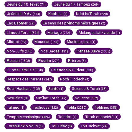
Jeûne du 10 Tévet
Jeûne du 17 Tamouz
(74)
(269)
Jeûne du 9 Av
Kabbala
Kriat haTorah
(574)
(4)
(220)
Lag Baomer
Le sens des prénoms hébraïques
(29)
(2)
Limoud Torah
Mariage
Mélanges lait/viande
(371)
(772)
(1)
Middot
Moussar
Musique juive
(69)
(154)
(1)
Non-Juifs
Nos Sages
Pensée Juive
(248)
(131)
(3085)
Pessah
Pourim
Prières
(1508)
(274)
(3)
Pureté Familiale
Relations & Pudeur
(578)
(528)
Respect des Parents
Roch 'Hodech
(247)
(4)
Roch Hachana
Santé
Science & Torah
(295)
(1)
(33)
Sexualité
Sim'hat Torah
Souccot
(8)
(47)
(502)
Talmud
Techouva
Téfila
Téfilines
(1)
(122)
(2230)
(356)
Temps Messianique
Toledot
Torah et société
(124)
(1)
(1)
Torah-Box & vous
Tou Béav
Tou Bichvat
(1)
(3)
(24)