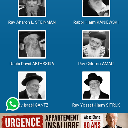
Rav Aharon L. STEINMAN
Rabbi 'Haïm KANIEWSKI
Rabbi David ABI'HSSIRA
Rav Chlomo AMAR
Rav Israël GANTZ
Rav Yossef-Haïm SITRUK