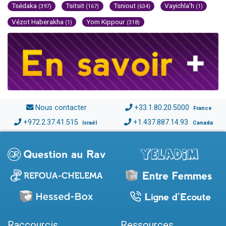
Tsédaka
Tsitsit
Tsniout
Vayichla'h
(397)
(167)
(634)
(1)
Vézot Haberakha
Yom Kippour
(1)
(318)
Nous contacter
+33.1.80.20.5000
France
+972.2.37.41.515
+1.437.887.14.93
Israël
Canada
Raccourcis
Ressources