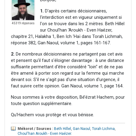
1.
D'après certains décisionnaires,
l'interdiction est en vigueur uniquement si
l'on se trouve dans les 2 mètres. Beth Hillel
45319 réponses
sur Choul'han 'Aroukh - Even Haézer,
chapitre 21, Halakha 1, Ben Ich 'Haï dans Torah Lichmah,
réponse 382, Gan Naoul, volume 1, pages 161-167.
2.
De nombreux décisionnaires ne partagent pas cet avis
et pensent qu'il faut s'éloigner davantage : à une distance
suffisante permettant d'être considéré "loin" et de ne pas
être amené à porter son regard sur la femme qui marche
devant soi. S'il ne s'agit pas d'une situation d'urgence, il
faut suivre cette opinion. Gan Naoul, volume 1, page 164.
Nous sommes à votre disposition, Bé’ézrat Hachem, pour
toute question supplémentaire.
Qu’Hachem vous protège et vous bénisse.
Mékorot / Sources :
Beth Hillel
,
Gan Naoul
,
Torah Lichma
,
Choul'han Aroukh - Even Haézer
.