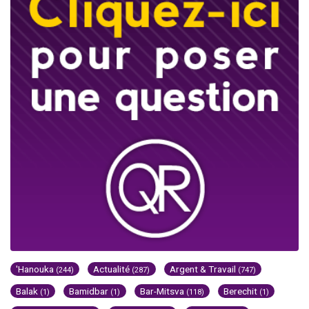
'Hanouka
Actualité
Argent & Travail
(244)
(287)
(747)
Balak
Bamidbar
Bar-Mitsva
Berechit
(1)
(1)
(118)
(1)