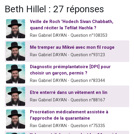
Ariel vient de donner son Maasser
Beth Hillel : 27 réponses
Il reste 49 places pour étudier en groupe sur Zoom
Veille de Roch 'Hodech Sivan Chabbath,
Nathaniel vient de donner son Maasser
quand réciter la Tefilat Hachla ?
6 personnes viennent de faire un don pour 5 enfants déjà orphelins risquent de perdre leur maman
Rav Gabriel DAYAN - Question n°108353
3 personnes viennent de nous rejoindre sur WhatsApp
Me tremper au Mikvé avec mon fil rouge
Rav Gabriel DAYAN - Question n°93123
Diagnostic préimplantatoire [DPI] pour
choisir un garçon, permis ?
Rav Gabriel DAYAN - Question n°83344
Etre enterré dans un vêtement en lin
Rav Gabriel DAYAN - Question n°88167
Procréation médicalement assistée à
l'approche de la quarantaine
Rav Gabriel DAYAN - Question n°75335