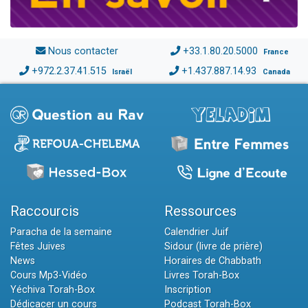
Nous contacter
+33.1.80.20.5000
France
+972.2.37.41.515
+1.437.887.14.93
Israël
Canada
Raccourcis
Ressources
Paracha de la semaine
Calendrier Juif
Fêtes Juives
Sidour (livre de prière)
News
Horaires de Chabbath
Cours Mp3-Vidéo
Livres Torah-Box
Yéchiva Torah-Box
Inscription
Dédicacer un cours
Podcast Torah-Box