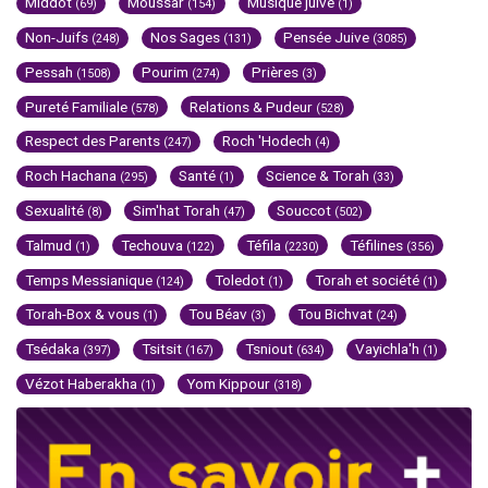
Middot
Moussar
Musique juive
(69)
(154)
(1)
Non-Juifs
Nos Sages
Pensée Juive
(248)
(131)
(3085)
Pessah
Pourim
Prières
(1508)
(274)
(3)
Pureté Familiale
Relations & Pudeur
(578)
(528)
Respect des Parents
Roch 'Hodech
(247)
(4)
Roch Hachana
Santé
Science & Torah
(295)
(1)
(33)
Sexualité
Sim'hat Torah
Souccot
(8)
(47)
(502)
Talmud
Techouva
Téfila
Téfilines
(1)
(122)
(2230)
(356)
Temps Messianique
Toledot
Torah et société
(124)
(1)
(1)
Torah-Box & vous
Tou Béav
Tou Bichvat
(1)
(3)
(24)
Tsédaka
Tsitsit
Tsniout
Vayichla'h
(397)
(167)
(634)
(1)
Vézot Haberakha
Yom Kippour
(1)
(318)