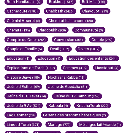
Beth-Hamikdach
Brakhot
Brit-Mila
(6)
(1518)
(176)
Cacheroute
Chabbath
Chavouot
(3703)
(2426)
(219)
Chémini Atseret
Chemirat haLachone
(5)
(188)
Chemita
Chiddoukh
Communauté
(135)
(200)
(3)
Compte du Omer
Conversion
Couple
(264)
(303)
(297)
Couple et Famille
Deuil
Divers
(5)
(1102)
(5037)
Education
Education
Education des enfants
(1)
(1)
(244)
Explications de Torah
Femmes
Hassidout
(1057)
(316)
(4)
Histoire Juive
Hochaana Rabba
(189)
(18)
Jeûne d'Esther
Jeûne de Guedalia
(69)
(51)
Jeûne du 10 Tévet
Jeûne du 17 Tamouz
(74)
(269)
Jeûne du 9 Av
Kabbala
Kriat haTorah
(574)
(4)
(220)
Lag Baomer
Le sens des prénoms hébraïques
(29)
(2)
Limoud Torah
Mariage
Mélanges lait/viande
(371)
(772)
(1)