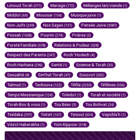
Limoud Torah
Mariage
Mélanges lait/viande
(371)
(772)
(1)
Middot
Moussar
Musique juive
(69)
(154)
(1)
Non-Juifs
Nos Sages
Pensée Juive
(249)
(131)
(3087)
Pessah
Pourim
Prières
(1508)
(274)
(3)
Pureté Familiale
Relations & Pudeur
(578)
(528)
Respect des Parents
Roch 'Hodech
(247)
(4)
Roch Hachana
Santé
Science & Torah
(296)
(1)
(33)
Sexualité
Sim'hat Torah
Souccot
(8)
(47)
(502)
Talmud
Techouva
Téfila
Téfilines
(1)
(122)
(2230)
(356)
Temps Messianique
Toledot
Torah et société
(124)
(1)
(1)
Torah-Box & vous
Tou Béav
Tou Bichvat
(1)
(3)
(24)
Tsédaka
Tsitsit
Tsniout
Vayichla'h
(397)
(167)
(634)
(1)
Vézot Haberakha
Yom Kippour
(1)
(318)