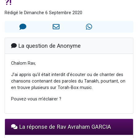
?!
Nouvelle émission radio : Visions de grandeur n°104 : Le Chabbath et le Birkat Hamazone à travers le temps
Rédigé le Dimanche 6 Septembre 2020
61 personnes viennent de demander une bénédiction
Ariel vient de donner son Maasser
Il reste 49 places pour étudier en groupe sur Zoom
Eva vient de donner son Maasser
La question de Anonyme
Chalom Rav,
J’ai appris qu’il était interdit d’écouter ou de chanter des
chansons contenant des paroles du Tanakh, pourtant, on
en trouve plusieurs sur Torah-Box music.
Pouvez-vous m’éclairer ?
La réponse de Rav Avraham GARCIA