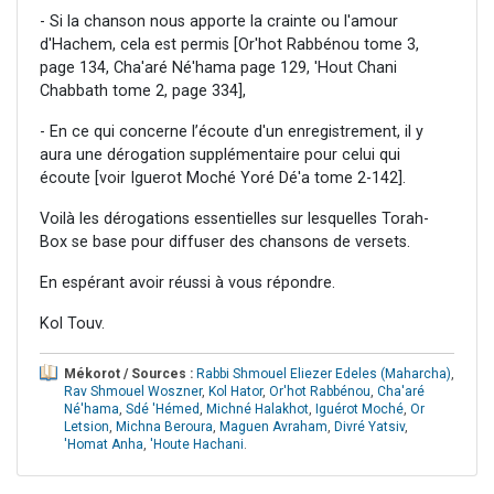
- Si la chanson nous apporte la crainte ou l'amour
d'Hachem, cela est permis [Or'hot Rabbénou tome 3,
page 134, Cha'aré Né'hama page 129, 'Hout Chani
Chabbath tome 2, page 334],
- En ce qui concerne l’écoute d'un enregistrement, il y
aura une dérogation supplémentaire pour celui qui
écoute [voir Iguerot Moché Yoré Dé'a tome 2-142].
Voilà les dérogations essentielles sur lesquelles Torah-
Box se base pour diffuser des chansons de versets.
En espérant avoir réussi à vous répondre.
Kol Touv.
Mékorot / Sources :
Rabbi Shmouel Eliezer Edeles (Maharcha)
,
Rav Shmouel Woszner
,
Kol Hator
,
Or'hot Rabbénou
,
Cha'aré
Né'hama
,
Sdé 'Hémed
,
Michné Halakhot
,
Iguérot Moché
,
Or
Letsion
,
Michna Beroura
,
Maguen Avraham
,
Divré Yatsiv
,
'Homat Anha
,
'Houte Hachani
.