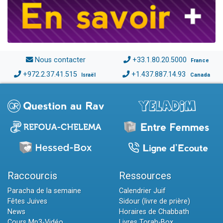
Nous contacter
+33.1.80.20.5000
France
+972.2.37.41.515
+1.437.887.14.93
Israël
Canada
Raccourcis
Ressources
Paracha de la semaine
Calendrier Juif
Fêtes Juives
Sidour (livre de prière)
News
Horaires de Chabbath
Cours Mp3-Vidéo
Livres Torah-Box