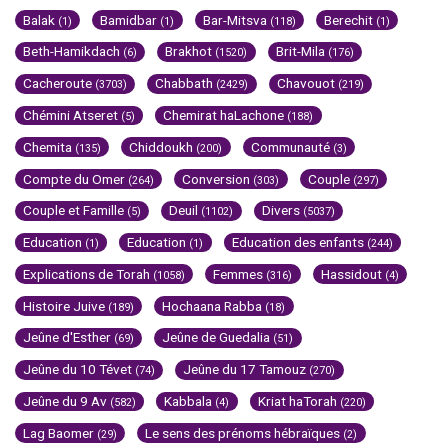
Balak
Bamidbar
Bar-Mitsva
Berechit
(1)
(1)
(118)
(1)
Beth-Hamikdach
Brakhot
Brit-Mila
(6)
(1520)
(176)
Cacheroute
Chabbath
Chavouot
(3703)
(2429)
(219)
Chémini Atseret
Chemirat haLachone
(5)
(188)
Chemita
Chiddoukh
Communauté
(135)
(200)
(3)
Compte du Omer
Conversion
Couple
(264)
(303)
(297)
Couple et Famille
Deuil
Divers
(5)
(1102)
(5037)
Education
Education
Education des enfants
(1)
(1)
(244)
Explications de Torah
Femmes
Hassidout
(1058)
(316)
(4)
Histoire Juive
Hochaana Rabba
(189)
(18)
Jeûne d'Esther
Jeûne de Guedalia
(69)
(51)
Jeûne du 10 Tévet
Jeûne du 17 Tamouz
(74)
(270)
Jeûne du 9 Av
Kabbala
Kriat haTorah
(582)
(4)
(220)
Lag Baomer
Le sens des prénoms hébraïques
(29)
(2)