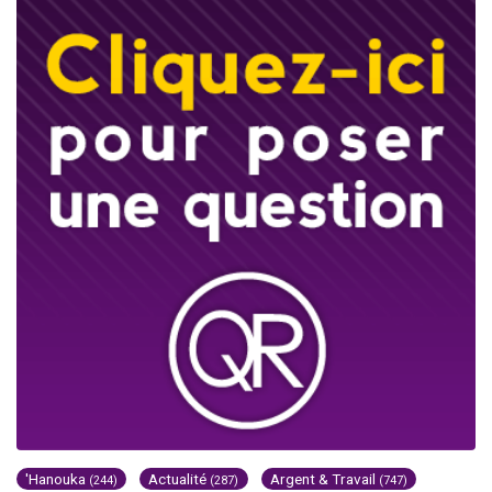
'Hanouka
Actualité
Argent & Travail
(244)
(287)
(747)