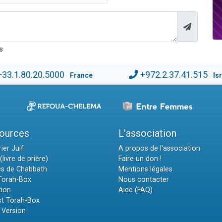
s
+33.1.80.20.5000
+972.2.37.41.515
France
Is
ources
L'association
ier Juif
A propos de l'association
(livre de prière)
Faire un don !
es de Chabbath
Mentions légales
 Torah-Box
Nous contacter
tion
Aide (FAQ)
t Torah-Box
 Version