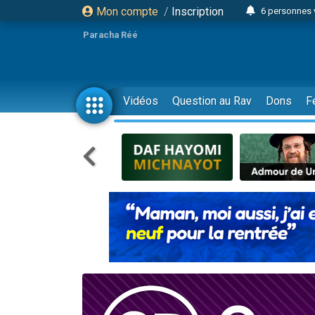
Mon compte
/
Inscription
6 personnes 
4 personn
Paracha Réé
2 personn
17 personnes
4 personnes 
Vidéos
Question au Rav
Dons
F
Il reste 
23 person
Eva vient de
4 personnes 
3 personnes 
3 personn
Odaya vient 
13 personnes
2 personnes 
30 perso