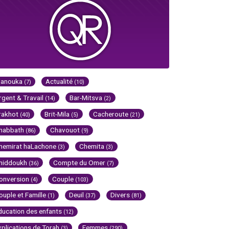
Hanouka
Actualité
(7)
(10)
rgent & Travail
Bar-Mitsva
(14)
(2)
rakhot
Brit-Mila
Cacheroute
(40)
(5)
(21)
habbath
Chavouot
(86)
(9)
hemirat haLachone
Chemita
(3)
(3)
hiddoukh
Compte du Omer
(36)
(7)
onversion
Couple
(4)
(103)
ouple et Famille
Deuil
Divers
(1)
(37)
(81)
ducation des enfants
(12)
xplications de Torah
Femmes
(3)
(290)