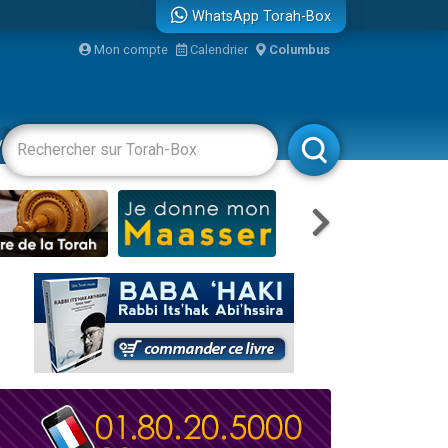
WhatsApp Torah-Box
...
Mon compte
Calendrier
Columbus
vertissements
Livres
Rabbanim
bre