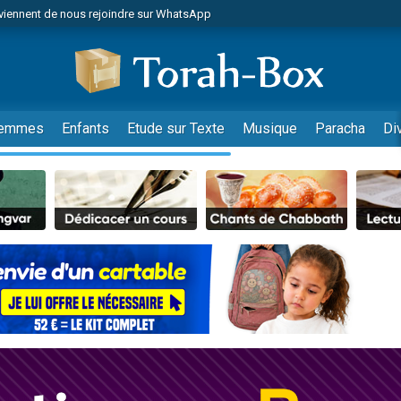
viennent de nous rejoindre sur WhatsApp
es viennent de faire un don pour Reloger Rivka, 6 enfants, victime de violences
es viennent de faire un don pour 1 Journée de Vacances Pour les Enfants
 viennent de demander une bénédiction
viennent de nous rejoindre sur WhatsApp
emmes
Enfants
Etude sur Texte
Musique
Paracha
Di
49 places pour étudier en groupe sur Zoom
nes viennent de faire un don pour Diane, 80 ans, dans un appartement insalu
 donner son Maasser
viennent de nous rejoindre sur WhatsApp
viennent de nous rejoindre sur WhatsApp
es viennent de faire un don pour 5 jours de vacances aux Orphelins
de donner son Maasser
 viennent de demander une bénédiction
viennent de nous rejoindre sur WhatsApp
nnes viennent de faire un don pour Sauvez la jambe de Yohan