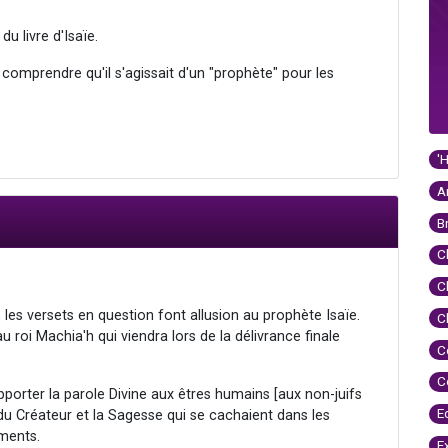
u livre d'Isaïe.
u comprendre qu'il s'agissait d'un "prophète" pour les
'
A
B
C
C
 les versets en question font allusion au prophète Isaïe.
C
u roi Machia'h qui viendra lors de la délivrance finale
C
C
pporter la parole Divine aux êtres humains [aux non-juifs
E
du Créateur et la Sagesse qui se cachaient dans les
ements.
E