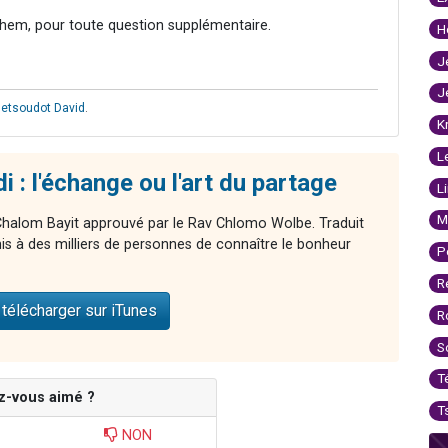
hem, pour toute question supplémentaire.
H
J
J
etsoudot David
.
K
L
 : l'échange ou l'art du partage
L
M
Chalom Bayit approuvé par le Rav Chlomo Wolbe. Traduit
mis à des milliers de personnes de connaître le bonheur
P
R
télécharger sur iTunes
R
S
T
z-vous aimé ?
T
NON