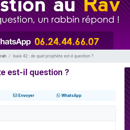
49 places pour étudier en groupe sur Zoom
lles musiques dans Torah-Box Music
viennent de nous rejoindre sur WhatsApp
viennent de nous rejoindre sur WhatsApp
viennent de nous rejoindre sur WhatsApp
orah
Isaïe 42 : de quel prophète est-il question ?
e est-il question ?
Envoyer
WhatsApp