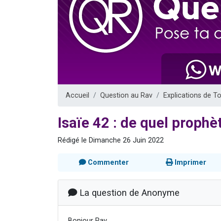
Il reste 
12 nouve
3 personnes 
2 personnes 
2 personnes 
Accueil
Question au Rav
Explications de T
Isaïe 42 : de quel prophèt
Rédigé le Dimanche 26 Juin 2022
Commenter
Imprimer
La question de Anonyme
Bonjour Rav,