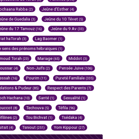
ochaana Rabba
Jeûne d'Esther
(2)
(4)
eûne de Guedalia
Jeûne du 10 Tévet
(3)
(5)
eûne du 17 Tamouz
Jeûne du 9 Av
(16)
(33)
riat haTorah
Lag Baomer
(3)
(1)
e sens des prénoms hébraïques
(1)
imoud Torah
Mariage
Middot
(23)
(65)
(3)
oussar
Non-Juifs
Pensée Juive
(4)
(2)
(106)
essah
Pourim
Pureté Familiale
(16)
(11)
(335)
elations & Pudeur
Respect des Parents
(85)
(7)
och Hachana
Santé
Sexualité
(10)
(1)
(1)
ouccot
Techouva
Téfila
(8)
(5)
(96)
éfilines
Tou Bichvat
Tsédaka
(2)
(1)
(4)
sitsit
Tsniout
Yom Kippour
(4)
(251)
(27)