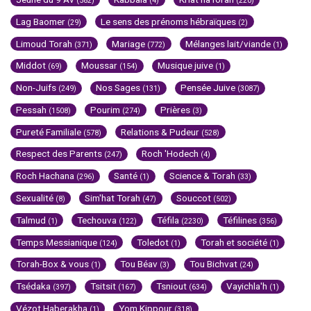
(582)
(4)
(220)
Lag Baomer
Le sens des prénoms hébraïques
(29)
(2)
Limoud Torah
Mariage
Mélanges lait/viande
(371)
(772)
(1)
Middot
Moussar
Musique juive
(69)
(154)
(1)
Non-Juifs
Nos Sages
Pensée Juive
(249)
(131)
(3087)
Pessah
Pourim
Prières
(1508)
(274)
(3)
Pureté Familiale
Relations & Pudeur
(578)
(528)
Respect des Parents
Roch 'Hodech
(247)
(4)
Roch Hachana
Santé
Science & Torah
(296)
(1)
(33)
Sexualité
Sim'hat Torah
Souccot
(8)
(47)
(502)
Talmud
Techouva
Téfila
Téfilines
(1)
(122)
(2230)
(356)
Temps Messianique
Toledot
Torah et société
(124)
(1)
(1)
Torah-Box & vous
Tou Béav
Tou Bichvat
(1)
(3)
(24)
Tsédaka
Tsitsit
Tsniout
Vayichla'h
(397)
(167)
(634)
(1)
Vézot Haberakha
Yom Kippour
(1)
(318)