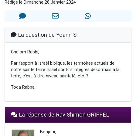
Rédigé le Dimanche 28 Janvier 2024
13 personnes viennent de demander une bénédiction
30 personnes viennent de faire un don pour Sauvez la jambe de Yohan
Il reste 49 places pour étudier en groupe sur Zoom
12 nouvelles musiques dans Torah-Box Music
La question de Yoann S.
29 personnes viennent de demander une bénédiction
Chalom Rabbi,
Par rapport à Israël biblique, les territoires actuels de
notre sainte terre Israël sont-ils intégrés désormais à la
terre, c'est-à-dire niveau sainteté, etc. ?
Toda Rabba.
La réponse de Rav Shimon GRIFFEL
Bonjour,