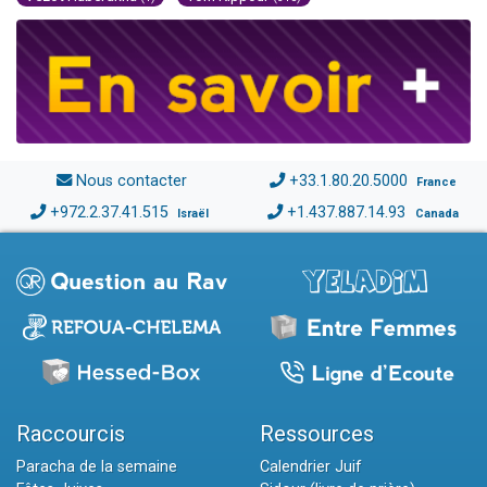
Nous contacter
+33.1.80.20.5000
France
+972.2.37.41.515
+1.437.887.14.93
Israël
Canada
Raccourcis
Ressources
Paracha de la semaine
Calendrier Juif