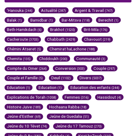
'Hanouka
Actualité
Argent & Travail
(244)
(287)
(747)
Balak
Bamidbar
Bar-Mitsva
Berechit
(1)
(1)
(118)
(1)
Beth-Hamikdach
Brakhot
Brit-Mila
(6)
(1520)
(176)
Cacheroute
Chabbath
Chavouot
(3703)
(2429)
(219)
Chémini Atseret
Chemirat haLachone
(5)
(188)
Chemita
Chiddoukh
Communauté
(135)
(200)
(3)
Compte du Omer
Conversion
Couple
(264)
(303)
(297)
Couple et Famille
Deuil
Divers
(5)
(1102)
(5037)
Education
Education
Education des enfants
(1)
(1)
(244)
Explications de Torah
Femmes
Hassidout
(1058)
(316)
(4)
Histoire Juive
Hochaana Rabba
(189)
(18)
Jeûne d'Esther
Jeûne de Guedalia
(69)
(51)
Jeûne du 10 Tévet
Jeûne du 17 Tamouz
(74)
(270)
Jeûne du 9 Av
Kabbala
Kriat haTorah