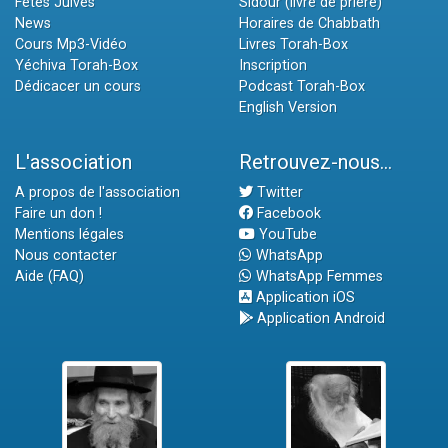
Fêtes Juives
Sidour (livre de prière)
News
Horaires de Chabbath
Cours Mp3-Vidéo
Livres Torah-Box
Yéchiva Torah-Box
Inscription
Dédicacer un cours
Podcast Torah-Box
English Version
L'association
Retrouvez-nous...
A propos de l'association
Twitter
Faire un don !
Facebook
Mentions légales
YouTube
Nous contacter
WhatsApp
Aide (FAQ)
WhatsApp Femmes
Application iOS
Application Android