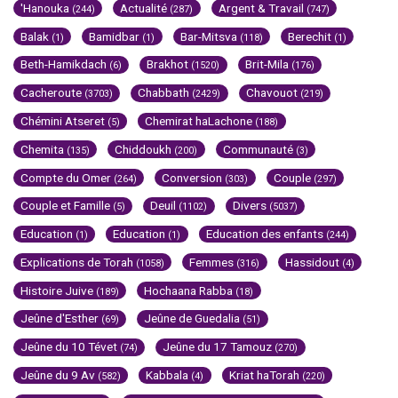
'Hanouka
Actualité
Argent & Travail
(244)
(287)
(747)
Balak
Bamidbar
Bar-Mitsva
Berechit
(1)
(1)
(118)
(1)
Beth-Hamikdach
Brakhot
Brit-Mila
(6)
(1520)
(176)
Cacheroute
Chabbath
Chavouot
(3703)
(2429)
(219)
Chémini Atseret
Chemirat haLachone
(5)
(188)
Chemita
Chiddoukh
Communauté
(135)
(200)
(3)
Compte du Omer
Conversion
Couple
(264)
(303)
(297)
Couple et Famille
Deuil
Divers
(5)
(1102)
(5037)
Education
Education
Education des enfants
(1)
(1)
(244)
Explications de Torah
Femmes
Hassidout
(1058)
(316)
(4)
Histoire Juive
Hochaana Rabba
(189)
(18)
Jeûne d'Esther
Jeûne de Guedalia
(69)
(51)
Jeûne du 10 Tévet
Jeûne du 17 Tamouz
(74)
(270)
Jeûne du 9 Av
Kabbala
Kriat haTorah
(582)
(4)
(220)