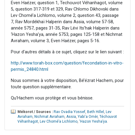
Even Haézer, question 1, Techouvot Véhanhagot, volume
5, question 317-319 et 329, Rav Chlomo Dikhovski dans
Lev Chomé’a Lichlomo, volume 2, question 43, passage
7, Rav Mordékhaï Halperin dans Assia, volume 57-58,
année 5757, pages 31-35, Rav Lévi Its’hak Halperin dans
‘Hazon Yesha’ya, année 5753, pages 125-158 et Nichmat
Avraham, volume 3, Even Haézer, pages 5-16.
Pour d’autres détails à ce sujet, cliquez sur le lien suivant :
http://www.torah-box.com/question/fecondation-in-vitro-
permis_24840.html
Nous sommes à votre disposition, Bé’ézrat Hachem, pour
toute question supplémentaire.
Qu’Hachem vous protège et vous bénisse.
Mékorot / Sources :
Rav Ovadia Yossef
,
Beth Hillel
,
Lev
Avraham
,
Nichmat Avraham
,
Assia
,
Yabi'a Omèr
,
Téchouvot
Véhanhagot
,
Lev Chomé’a Lichlomo
,
'Hazon Yesha’ya
.