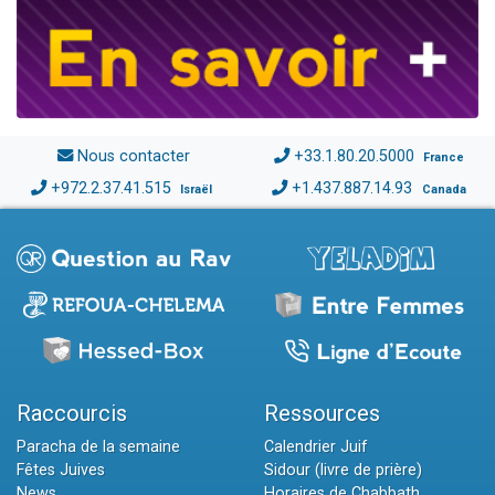
Nous contacter
+33.1.80.20.5000
France
+972.2.37.41.515
+1.437.887.14.93
Israël
Canada
Raccourcis
Ressources
Paracha de la semaine
Calendrier Juif
Fêtes Juives
Sidour (livre de prière)
News
Horaires de Chabbath