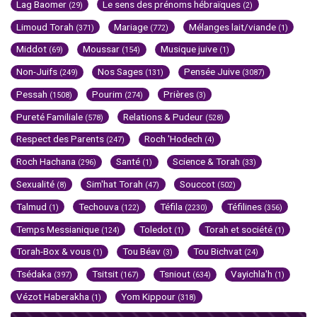
Lag Baomer
Le sens des prénoms hébraïques
(29)
(2)
Limoud Torah
Mariage
Mélanges lait/viande
(371)
(772)
(1)
Middot
Moussar
Musique juive
(69)
(154)
(1)
Non-Juifs
Nos Sages
Pensée Juive
(249)
(131)
(3087)
Pessah
Pourim
Prières
(1508)
(274)
(3)
Pureté Familiale
Relations & Pudeur
(578)
(528)
Respect des Parents
Roch 'Hodech
(247)
(4)
Roch Hachana
Santé
Science & Torah
(296)
(1)
(33)
Sexualité
Sim'hat Torah
Souccot
(8)
(47)
(502)
Talmud
Techouva
Téfila
Téfilines
(1)
(122)
(2230)
(356)
Temps Messianique
Toledot
Torah et société
(124)
(1)
(1)
Torah-Box & vous
Tou Béav
Tou Bichvat
(1)
(3)
(24)
Tsédaka
Tsitsit
Tsniout
Vayichla'h
(397)
(167)
(634)
(1)
Vézot Haberakha
Yom Kippour
(1)
(318)