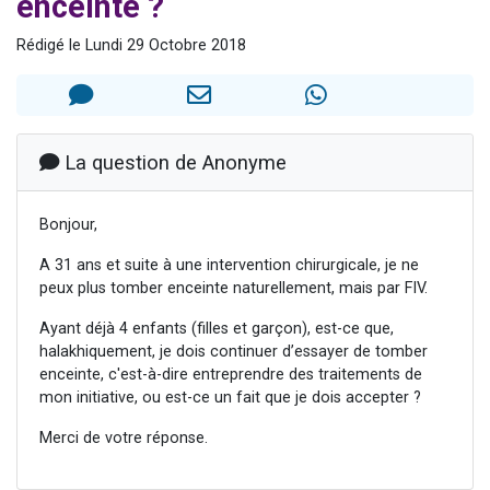
enceinte ?
Il reste 49 places pour étudier en groupe sur Zoom
Rédigé le Lundi 29 Octobre 2018
12 nouvelles musiques dans Torah-Box Music
3 personnes viennent de nous rejoindre sur WhatsApp
2 personnes viennent de nous rejoindre sur WhatsApp
2 personnes viennent de nous rejoindre sur WhatsApp
La question de Anonyme
Bonjour,
A 31 ans et suite à une intervention chirurgicale, je ne
peux plus tomber enceinte naturellement, mais par FIV.
Ayant déjà 4 enfants (filles et garçon), est-ce que,
halakhiquement, je dois continuer d’essayer de tomber
enceinte, c'est-à-dire entreprendre des traitements de
mon initiative, ou est-ce un fait que je dois accepter ?
Merci de votre réponse.