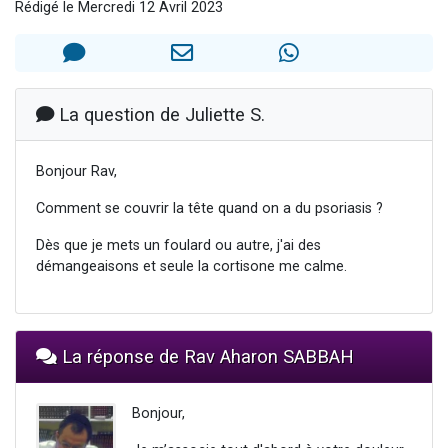
Rédigé le Mercredi 12 Avril 2023
Nouvelle émission radio : Visions de grandeur n°104 : Le Chabbath et le Birkat Hamazone à travers le temps
61 personnes viennent de demander une bénédiction
Ariel vient de donner son Maasser
Il reste 49 places pour étudier en groupe sur Zoom
La question de Juliette S.
Eva vient de donner son Maasser
Bonjour Rav,
Comment se couvrir la tête quand on a du psoriasis ?
Dès que je mets un foulard ou autre, j'ai des
démangeaisons et seule la cortisone me calme.
La réponse de Rav Aharon SABBAH
Bonjour,