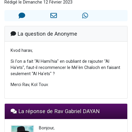
Rédigé le Dimanche 12 Février 2023
Ariel vient de donner son Maasser
Il reste 49 places pour étudier en groupe sur Zoom
Nathaniel vient de donner son Maasser
6 personnes viennent de faire un don pour 5 enfants déjà orphelins risquent de perdre leur maman
La question de Anonyme
3 personnes viennent de nous rejoindre sur WhatsApp
Kvod harav,
Si l'on a fait "Al Hami'hia" en oubliant de rajouter "Al
Ha'ets", faut-il recommencer le Mé'èn Chaloch en faisant
seulement "Al Ha'ets" ?
Merci Rav, Kol Touv.
La réponse de Rav Gabriel DAYAN
Bonjour,