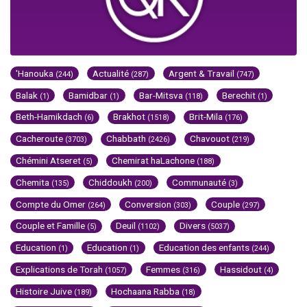
'Hanouka
Actualité
Argent & Travail
(244)
(287)
(747)
Balak
Bamidbar
Bar-Mitsva
Berechit
(1)
(1)
(118)
(1)
Beth-Hamikdach
Brakhot
Brit-Mila
(6)
(1518)
(176)
Cacheroute
Chabbath
Chavouot
(3703)
(2426)
(219)
Chémini Atseret
Chemirat haLachone
(5)
(188)
Chemita
Chiddoukh
Communauté
(135)
(200)
(3)
Compte du Omer
Conversion
Couple
(264)
(303)
(297)
Couple et Famille
Deuil
Divers
(5)
(1102)
(5037)
Education
Education
Education des enfants
(1)
(1)
(244)
Explications de Torah
Femmes
Hassidout
(1057)
(316)
(4)
Histoire Juive
Hochaana Rabba
(189)
(18)