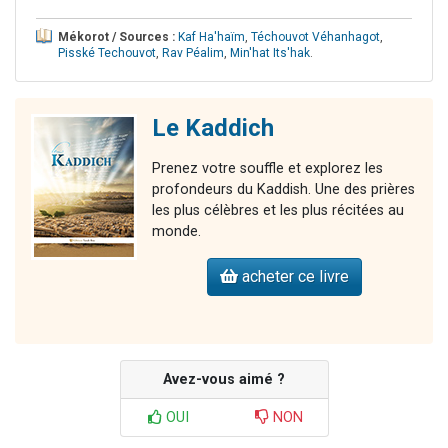
Mékorot / Sources :
Kaf Ha'haïm
,
Téchouvot Véhanhagot
,
Pisské Techouvot
,
Rav Péalim
,
Min'hat Its'hak
.
Le Kaddich
Prenez votre souffle et explorez les
profondeurs du Kaddish. Une des prières
les plus célèbres et les plus récitées au
monde.
acheter ce livre
Avez-vous aimé ?
OUI
NON