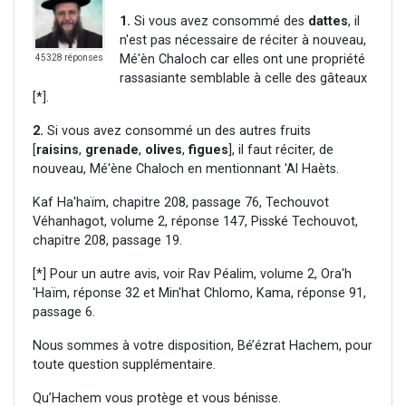
1.
Si vous avez consommé des
dattes
, il
n'est pas nécessaire de réciter à nouveau,
Mé'èn Chaloch car elles ont une propriété
45328 réponses
rassasiante semblable à celle des gâteaux
[*].
2.
Si vous avez consommé un des autres fruits
[
raisins
,
grenade
,
olives
,
figues
], il faut réciter, de
nouveau, Mé'ène Chaloch en mentionnant 'Al Haèts.
Kaf Ha'haïm, chapitre 208, passage 76, Techouvot
Véhanhagot, volume 2, réponse 147, Pisské Techouvot,
chapitre 208, passage 19.
[*] Pour un autre avis, voir Rav Péalim, volume 2, Ora'h
'Haïm, réponse 32 et Min'hat Chlomo, Kama, réponse 91,
passage 6.
Nous sommes à votre disposition, Bé’ézrat Hachem, pour
toute question supplémentaire.
Qu’Hachem vous protège et vous bénisse.