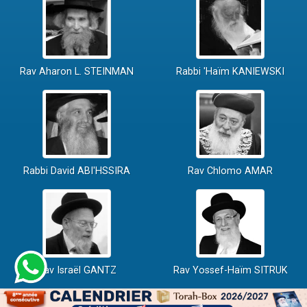
Rav Aharon L. STEINMAN
Rabbi 'Haïm KANIEWSKI
Rabbi David ABI'HSSIRA
Rav Chlomo AMAR
Rav Israël GANTZ
Rav Yossef-Haïm SITRUK