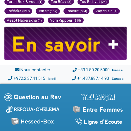
Torah-Box & vous
Tou Béav
Tou Bichvat
(1)
(3)
(24)
Tsédaka
Tsitsit
Tsniout
Vayichla'h
(397)
(167)
(634)
(1)
Vézot Haberakha
Yom Kippour
(1)
(318)
Nous contacter
+33.1.80.20.5000
France
+972.2.37.41.515
+1.437.887.14.93
Israël
Canada