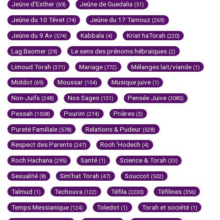
Jeûne d'Esther
Jeûne de Guedalia
(69)
(51)
Jeûne du 10 Tévet
Jeûne du 17 Tamouz
(74)
(269)
Jeûne du 9 Av
Kabbala
Kriat haTorah
(574)
(4)
(220)
Lag Baomer
Le sens des prénoms hébraïques
(29)
(2)
Limoud Torah
Mariage
Mélanges lait/viande
(371)
(772)
(1)
Middot
Moussar
Musique juive
(69)
(154)
(1)
Non-Juifs
Nos Sages
Pensée Juive
(248)
(131)
(3085)
Pessah
Pourim
Prières
(1508)
(274)
(3)
Pureté Familiale
Relations & Pudeur
(578)
(528)
Respect des Parents
Roch 'Hodech
(247)
(4)
Roch Hachana
Santé
Science & Torah
(295)
(1)
(33)
Sexualité
Sim'hat Torah
Souccot
(8)
(47)
(502)
Talmud
Techouva
Téfila
Téfilines
(1)
(122)
(2230)
(356)
Temps Messianique
Toledot
Torah et société
(124)
(1)
(1)