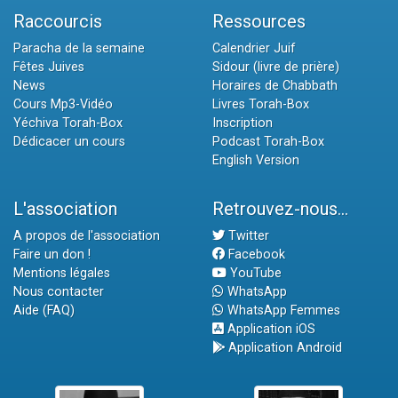
Raccourcis
Ressources
Paracha de la semaine
Calendrier Juif
Fêtes Juives
Sidour (livre de prière)
News
Horaires de Chabbath
Cours Mp3-Vidéo
Livres Torah-Box
Yéchiva Torah-Box
Inscription
Dédicacer un cours
Podcast Torah-Box
English Version
L'association
Retrouvez-nous...
A propos de l'association
Twitter
Faire un don !
Facebook
Mentions légales
YouTube
Nous contacter
WhatsApp
Aide (FAQ)
WhatsApp Femmes
Application iOS
Application Android