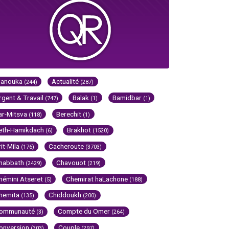
Hanouka
Actualité
(244)
(287)
rgent & Travail
Balak
Bamidbar
(747)
(1)
(1)
ar-Mitsva
Berechit
(118)
(1)
eth-Hamikdach
Brakhot
(6)
(1520)
rit-Mila
Cacheroute
(176)
(3703)
habbath
Chavouot
(2429)
(219)
hémini Atseret
Chemirat haLachone
(5)
(188)
hemita
Chiddoukh
(135)
(200)
ommunauté
Compte du Omer
(3)
(264)
onversion
Couple
(303)
(297)