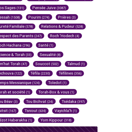
os Sages
Pensée Juive
(131)
(3087)
essah
Pourim
Prières
(1508)
(274)
(3)
ureté Familiale
Relations & Pudeur
(578)
(528)
espect des Parents
Roch 'Hodech
(247)
(4)
och Hachana
Santé
(296)
(1)
cience & Torah
Sexualité
(33)
(8)
im'hat Torah
Souccot
Talmud
(47)
(502)
(1)
echouva
Téfila
Téfilines
(122)
(2230)
(356)
emps Messianique
Toledot
(124)
(1)
orah et société
Torah-Box & vous
(1)
(1)
ou Béav
Tou Bichvat
Tsédaka
(3)
(24)
(397)
sitsit
Tsniout
Vayichla'h
(167)
(634)
(1)
ézot Haberakha
Yom Kippour
(1)
(318)