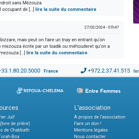
'endroit sans Mézouza.
 occupant de [...]
lire la suite du commentaire
27/02/2024 - 01h47
izzare, mais peut on faire un tnay en entrant qu'on
e mezouza écrite par un tsadik ou méhouderet qu'on a
mezouza [...]
lire la suite du commentaire
+33.1.80.20.5000
+972.2.37.41.515
France
Is
ources
L'association
ier Juif
A propos de l'association
(livre de prière)
Faire un don !
es de Chabbath
Mentions légales
 Torah-Box
Nous contacter