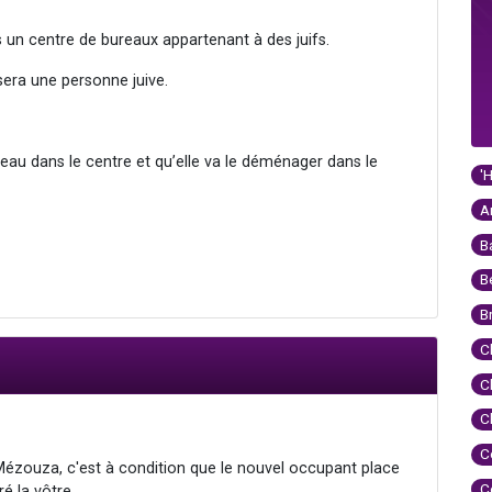
s un centre de bureaux appartenant à des juifs.
era une personne juive.
eau dans le centre et qu’elle va le déménager dans le
'
A
B
B
B
C
C
C
C
Mézouza, c'est à condition que le nouvel occupant place
C
ré la vôtre.