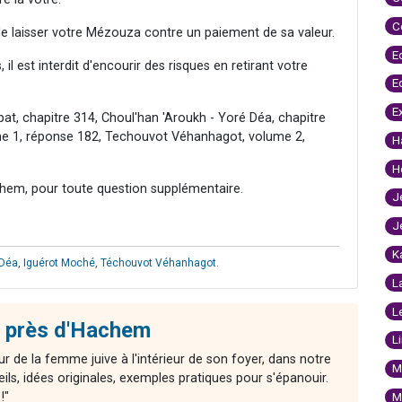
C
e laisser votre Mézouza contre un paiement de sa valeur.
E
il est interdit d'encourir des risques en retirant votre
E
E
t, chapitre 314, Choul'han 'Aroukh - Yoré Déa, chapitre
me 1, réponse 182, Techouvot Véhanhagot, volume 2,
H
H
hem, pour toute question supplémentaire.
J
J
K
 Déa
,
Iguérot Moché
,
Téchouvot Véhanhagot
.
L
L
 près d'Hachem
L
r de la femme juive à l'intérieur de son foyer, dans notre
M
ls, idées originales, exemples pratiques pour s'épanouir.
!"
M