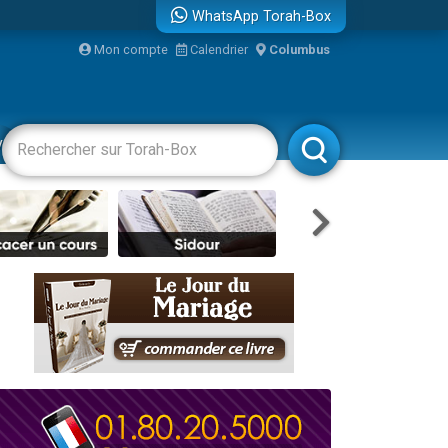
WhatsApp Torah-Box
...
Mon compte
Calendrier
Columbus
vertissements
Livres
Rabbanim
bre