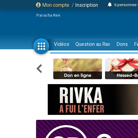
Mon compte
/
Inscription
6 personnes 
4 personn
Paracha Réé
2 personn
17 personnes
4 personnes 
Vidéos
Question au Rav
Dons
F
Il reste 
23 person
Eva vient de
4 personnes 
3 personnes 
3 personn
Odaya vient 
13 personnes
2 personnes 
30 perso