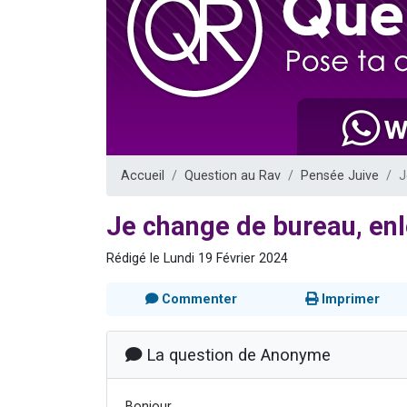
Il reste 
12 nouve
3 personnes 
2 personnes 
2 personnes 
Accueil
Question au Rav
Pensée Juive
J
Je change de bureau, en
Rédigé le Lundi 19 Février 2024
Commenter
Imprimer
La question de Anonyme
Bonjour,