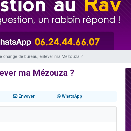
49 places pour étudier en groupe sur Zoom
lles musiques dans Torah-Box Music
viennent de nous rejoindre sur WhatsApp
viennent de nous rejoindre sur WhatsApp
viennent de nous rejoindre sur WhatsApp
e change de bureau, enlever ma Mézouza ?
lever ma Mézouza ?
Envoyer
WhatsApp