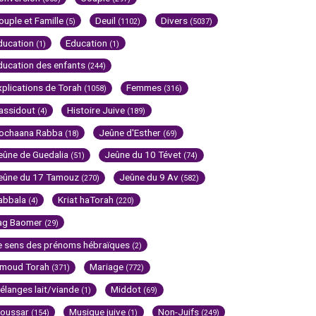
ouple et Famille
Deuil
Divers
(5)
(1102)
(5037)
ducation
Education
(1)
(1)
ducation des enfants
(244)
xplications de Torah
Femmes
(1058)
(316)
assidout
Histoire Juive
(4)
(189)
ochaana Rabba
Jeûne d'Esther
(18)
(69)
eûne de Guedalia
Jeûne du 10 Tévet
(51)
(74)
eûne du 17 Tamouz
Jeûne du 9 Av
(270)
(582)
abbala
Kriat haTorah
(4)
(220)
ag Baomer
(29)
e sens des prénoms hébraïques
(2)
imoud Torah
Mariage
(371)
(772)
élanges lait/viande
Middot
(1)
(69)
oussar
Musique juive
Non-Juifs
(154)
(1)
(249)