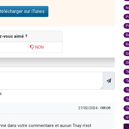
N
télécharger sur iTunes
P
P
R
z-vous aimé ?
R
NON
S
S
T
T
T
s
T
27/02/2024 - 08h08
T
V
onné dans votre commentaire et aucun Tnay n'est