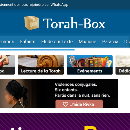
viennent de nous rejoindre sur WhatsApp
es viennent de faire un don pour Reloger Rivka, 6 enfants, victime de violences
es viennent de faire un don pour 1 Journée de Vacances Pour les Enfants
 viennent de demander une bénédiction
viennent de nous rejoindre sur WhatsApp
emmes
Enfants
Etude sur Texte
Musique
Paracha
Di
49 places pour étudier en groupe sur Zoom
nes viennent de faire un don pour Diane, 80 ans, dans un appartement insalu
 donner son Maasser
viennent de nous rejoindre sur WhatsApp
viennent de nous rejoindre sur WhatsApp
es viennent de faire un don pour 5 jours de vacances aux Orphelins
de donner son Maasser
 viennent de demander une bénédiction
viennent de nous rejoindre sur WhatsApp
nnes viennent de faire un don pour Sauvez la jambe de Yohan