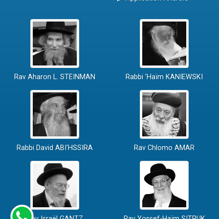
Rav Aharon L. STEINMAN
Rabbi 'Haïm KANIEWSKI
Rabbi David ABI'HSSIRA
Rav Chlomo AMAR
Rav Israël GANTZ
Rav Yossef-Haïm SITRUK