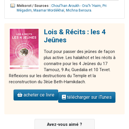
Mékorot / Sources :
Choul'han Aroukh - Ora'h 'Haim
,
Pri
Mégadim
,
Maamar Mordékhaï
,
Michna Beroura
.
Lois & Récits : les 4
Jeûnes
Tout pour passer des jeûnes de façon
plus active. Les halakhot et les récits à
connaitre pour les 4 Jeûnes du 17
Tamouz, 9 Av, Guedalia et 10 Tevet.
Réflexions sur les destructions du Temple et la
reconstruction du 3èùe Beth-Hamikdach.
acheter ce livre
télécharger sur iTunes
Avez-vous aimé ?