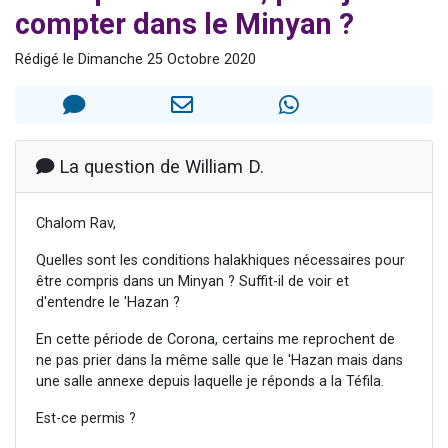
compter dans le Minyan ?
2 personnes viennent de nous rejoindre sur WhatsApp
13 personnes viennent de demander une bénédiction
Rédigé le Dimanche 25 Octobre 2020
Il reste 49 places pour étudier en groupe sur Zoom
12 nouvelles musiques dans Torah-Box Music
2 personnes viennent de nous rejoindre sur WhatsApp
La question de William D.
Chalom Rav,
Quelles sont les conditions halakhiques nécessaires pour
être compris dans un Minyan ? Suffit-il de voir et
d'entendre le 'Hazan ?
En cette période de Corona, certains me reprochent de
ne pas prier dans la même salle que le 'Hazan mais dans
une salle annexe depuis laquelle je réponds a la Téfila.
Est-ce permis ?