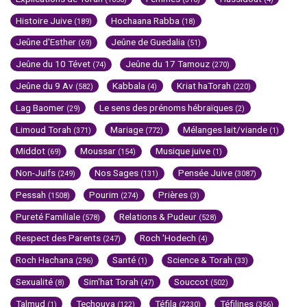
Histoire Juive
Hochaana Rabba
(189)
(18)
Jeûne d'Esther
Jeûne de Guedalia
(69)
(51)
Jeûne du 10 Tévet
Jeûne du 17 Tamouz
(74)
(270)
Jeûne du 9 Av
Kabbala
Kriat haTorah
(582)
(4)
(220)
Lag Baomer
Le sens des prénoms hébraïques
(29)
(2)
Limoud Torah
Mariage
Mélanges lait/viande
(371)
(772)
(1)
Middot
Moussar
Musique juive
(69)
(154)
(1)
Non-Juifs
Nos Sages
Pensée Juive
(249)
(131)
(3087)
Pessah
Pourim
Prières
(1508)
(274)
(3)
Pureté Familiale
Relations & Pudeur
(578)
(528)
Respect des Parents
Roch 'Hodech
(247)
(4)
Roch Hachana
Santé
Science & Torah
(296)
(1)
(33)
Sexualité
Sim'hat Torah
Souccot
(8)
(47)
(502)
Talmud
Techouva
Téfila
Téfilines
(1)
(122)
(2230)
(356)