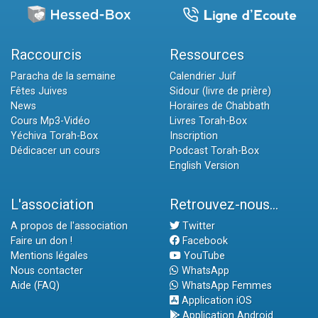
Raccourcis
Ressources
Paracha de la semaine
Calendrier Juif
Fêtes Juives
Sidour (livre de prière)
News
Horaires de Chabbath
Cours Mp3-Vidéo
Livres Torah-Box
Yéchiva Torah-Box
Inscription
Dédicacer un cours
Podcast Torah-Box
English Version
L'association
Retrouvez-nous...
A propos de l'association
Twitter
Faire un don !
Facebook
Mentions légales
YouTube
Nous contacter
WhatsApp
Aide (FAQ)
WhatsApp Femmes
Application iOS
Application Android