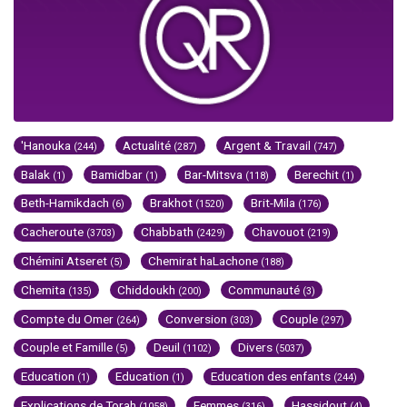
'Hanouka
Actualité
Argent & Travail
(244)
(287)
(747)
Balak
Bamidbar
Bar-Mitsva
Berechit
(1)
(1)
(118)
(1)
Beth-Hamikdach
Brakhot
Brit-Mila
(6)
(1520)
(176)
Cacheroute
Chabbath
Chavouot
(3703)
(2429)
(219)
Chémini Atseret
Chemirat haLachone
(5)
(188)
Chemita
Chiddoukh
Communauté
(135)
(200)
(3)
Compte du Omer
Conversion
Couple
(264)
(303)
(297)
Couple et Famille
Deuil
Divers
(5)
(1102)
(5037)
Education
Education
Education des enfants
(1)
(1)
(244)
Explications de Torah
Femmes
Hassidout
(1058)
(316)
(4)