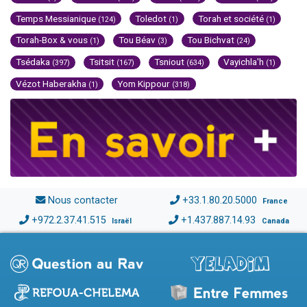
Temps Messianique
Toledot
Torah et société
(124)
(1)
(1)
Torah-Box & vous
Tou Béav
Tou Bichvat
(1)
(3)
(24)
Tsédaka
Tsitsit
Tsniout
Vayichla'h
(397)
(167)
(634)
(1)
Vézot Haberakha
Yom Kippour
(1)
(318)
Nous contacter
+33.1.80.20.5000
France
+972.2.37.41.515
+1.437.887.14.93
Israël
Canada