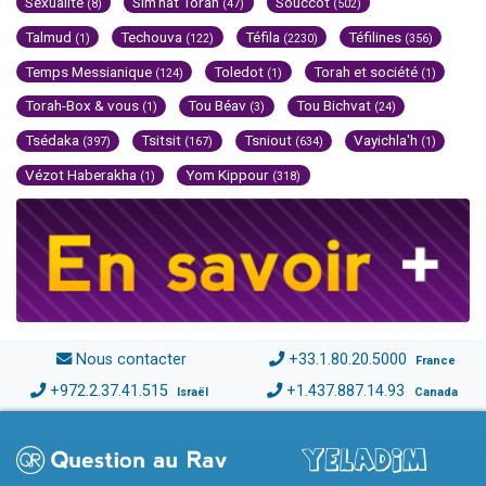
Sexualité
Sim'hat Torah
Souccot
(8)
(47)
(502)
Talmud
Techouva
Téfila
Téfilines
(1)
(122)
(2230)
(356)
Temps Messianique
Toledot
Torah et société
(124)
(1)
(1)
Torah-Box & vous
Tou Béav
Tou Bichvat
(1)
(3)
(24)
Tsédaka
Tsitsit
Tsniout
Vayichla'h
(397)
(167)
(634)
(1)
Vézot Haberakha
Yom Kippour
(1)
(318)
Nous contacter
+33.1.80.20.5000
France
+972.2.37.41.515
+1.437.887.14.93
Israël
Canada