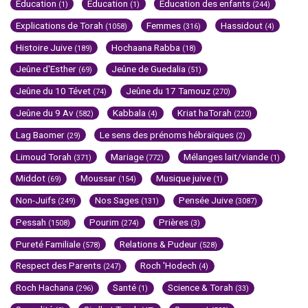
Education
Education
Education des enfants
(1)
(1)
(244)
Explications de Torah
Femmes
Hassidout
(1058)
(316)
(4)
Histoire Juive
Hochaana Rabba
(189)
(18)
Jeûne d'Esther
Jeûne de Guedalia
(69)
(51)
Jeûne du 10 Tévet
Jeûne du 17 Tamouz
(74)
(270)
Jeûne du 9 Av
Kabbala
Kriat haTorah
(582)
(4)
(220)
Lag Baomer
Le sens des prénoms hébraïques
(29)
(2)
Limoud Torah
Mariage
Mélanges lait/viande
(371)
(772)
(1)
Middot
Moussar
Musique juive
(69)
(154)
(1)
Non-Juifs
Nos Sages
Pensée Juive
(249)
(131)
(3087)
Pessah
Pourim
Prières
(1508)
(274)
(3)
Pureté Familiale
Relations & Pudeur
(578)
(528)
Respect des Parents
Roch 'Hodech
(247)
(4)
Roch Hachana
Santé
Science & Torah
(296)
(1)
(33)