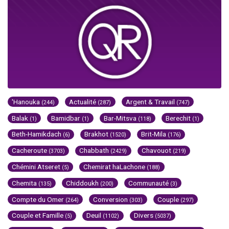
'Hanouka
Actualité
Argent & Travail
(244)
(287)
(747)
Balak
Bamidbar
Bar-Mitsva
Berechit
(1)
(1)
(118)
(1)
Beth-Hamikdach
Brakhot
Brit-Mila
(6)
(1520)
(176)
Cacheroute
Chabbath
Chavouot
(3703)
(2429)
(219)
Chémini Atseret
Chemirat haLachone
(5)
(188)
Chemita
Chiddoukh
Communauté
(135)
(200)
(3)
Compte du Omer
Conversion
Couple
(264)
(303)
(297)
Couple et Famille
Deuil
Divers
(5)
(1102)
(5037)