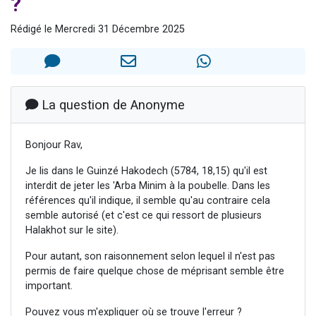
?
Dovan vient de donner son Maasser
Rédigé le Mercredi 31 Décembre 2025
2 personnes viennent de nous rejoindre sur WhatsApp
2 personnes viennent de nous rejoindre sur WhatsApp
Malgorzata vient de donner son Maasser
3 personnes viennent de nous rejoindre sur WhatsApp
La question de Anonyme
Bonjour Rav,
Je lis dans le Guinzé Hakodech (5784, 18,15) qu'il est
interdit de jeter les 'Arba Minim à la poubelle. Dans les
références qu'il indique, il semble qu'au contraire cela
semble autorisé (et c'est ce qui ressort de plusieurs
Halakhot sur le site).
Pour autant, son raisonnement selon lequel il n'est pas
permis de faire quelque chose de méprisant semble être
important.
Pouvez vous m'expliquer où se trouve l'erreur ?