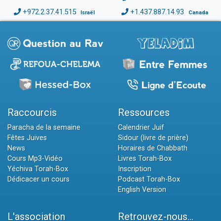
+972.2.37.41.515
+1.437.887.14.93
Israël
Canada
Raccourcis
Ressources
Paracha de la semaine
Calendrier Juif
Fêtes Juives
Sidour (livre de prière)
News
Horaires de Chabbath
Cours Mp3-Vidéo
Livres Torah-Box
Yéchiva Torah-Box
Inscription
Dédicacer un cours
Podcast Torah-Box
English Version
L'association
Retrouvez-nous...