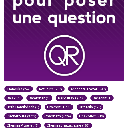
'Hanouka
Actualité
Argent & Travail
(244)
(287)
(747)
Balak
Bamidbar
Bar-Mitsva
Berechit
(1)
(1)
(118)
(1)
Beth-Hamikdach
Brakhot
Brit-Mila
(6)
(1518)
(176)
Cacheroute
Chabbath
Chavouot
(3703)
(2426)
(219)
Chémini Atseret
Chemirat haLachone
(5)
(188)