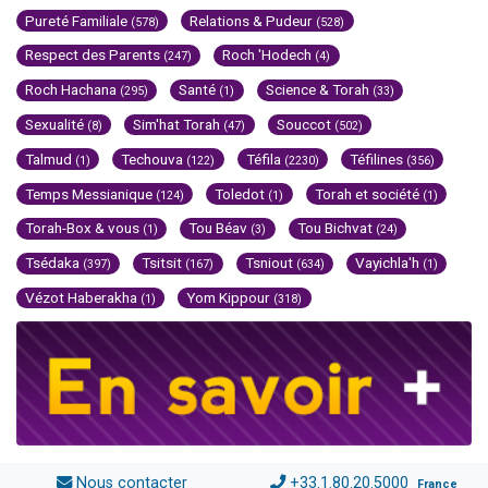
Pureté Familiale
Relations & Pudeur
(578)
(528)
Respect des Parents
Roch 'Hodech
(247)
(4)
Roch Hachana
Santé
Science & Torah
(295)
(1)
(33)
Sexualité
Sim'hat Torah
Souccot
(8)
(47)
(502)
Talmud
Techouva
Téfila
Téfilines
(1)
(122)
(2230)
(356)
Temps Messianique
Toledot
Torah et société
(124)
(1)
(1)
Torah-Box & vous
Tou Béav
Tou Bichvat
(1)
(3)
(24)
Tsédaka
Tsitsit
Tsniout
Vayichla'h
(397)
(167)
(634)
(1)
Vézot Haberakha
Yom Kippour
(1)
(318)
Nous contacter
+33.1.80.20.5000
France