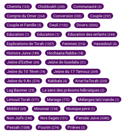
Chemita
Chiddoukh
Communauté
(135)
(200)
(3)
Compte du Omer
Conversion
Couple
(264)
(303)
(297)
Couple et Famille
Deuil
Divers
(5)
(1102)
(5036)
Education
Education
Education des enfants
(1)
(1)
(244)
Explications de Torah
Femmes
Hassidout
(1057)
(316)
(4)
Histoire Juive
Hochaana Rabba
(189)
(18)
Jeûne d'Esther
Jeûne de Guedalia
(69)
(51)
Jeûne du 10 Tévet
Jeûne du 17 Tamouz
(74)
(269)
Jeûne du 9 Av
Kabbala
Kriat haTorah
(574)
(4)
(220)
Lag Baomer
Le sens des prénoms hébraïques
(29)
(2)
Limoud Torah
Mariage
Mélanges lait/viande
(371)
(772)
(1)
Middot
Moussar
Musique juive
(69)
(154)
(1)
Non-Juifs
Nos Sages
Pensée Juive
(248)
(131)
(3085)
Pessah
Pourim
Prières
(1508)
(274)
(3)