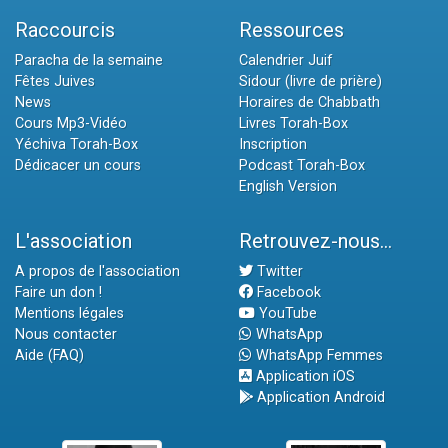
Raccourcis
Ressources
Paracha de la semaine
Calendrier Juif
Fêtes Juives
Sidour (livre de prière)
News
Horaires de Chabbath
Cours Mp3-Vidéo
Livres Torah-Box
Yéchiva Torah-Box
Inscription
Dédicacer un cours
Podcast Torah-Box
English Version
L'association
Retrouvez-nous...
A propos de l'association
Twitter
Faire un don !
Facebook
Mentions légales
YouTube
Nous contacter
WhatsApp
Aide (FAQ)
WhatsApp Femmes
Application iOS
Application Android