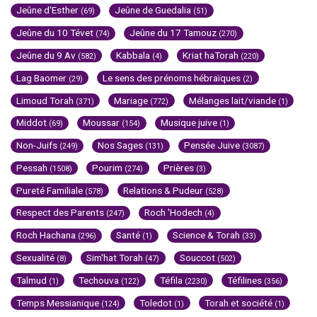
Jeûne d'Esther
Jeûne de Guedalia
(69)
(51)
Jeûne du 10 Tévet
Jeûne du 17 Tamouz
(74)
(270)
Jeûne du 9 Av
Kabbala
Kriat haTorah
(582)
(4)
(220)
Lag Baomer
Le sens des prénoms hébraïques
(29)
(2)
Limoud Torah
Mariage
Mélanges lait/viande
(371)
(772)
(1)
Middot
Moussar
Musique juive
(69)
(154)
(1)
Non-Juifs
Nos Sages
Pensée Juive
(249)
(131)
(3087)
Pessah
Pourim
Prières
(1508)
(274)
(3)
Pureté Familiale
Relations & Pudeur
(578)
(528)
Respect des Parents
Roch 'Hodech
(247)
(4)
Roch Hachana
Santé
Science & Torah
(296)
(1)
(33)
Sexualité
Sim'hat Torah
Souccot
(8)
(47)
(502)
Talmud
Techouva
Téfila
Téfilines
(1)
(122)
(2230)
(356)
Temps Messianique
Toledot
Torah et société
(124)
(1)
(1)