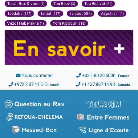
Torah-Box & vous
Tou Béav
Tou Bichvat
(1)
(3)
(24)
Tsédaka
Tsitsit
Tsniout
Vayichla'h
(397)
(167)
(634)
(1)
Vézot Haberakha
Yom Kippour
(1)
(318)
Nous contacter
+33.1.80.20.5000
France
+972.2.37.41.515
+1.437.887.14.93
Israël
Canada