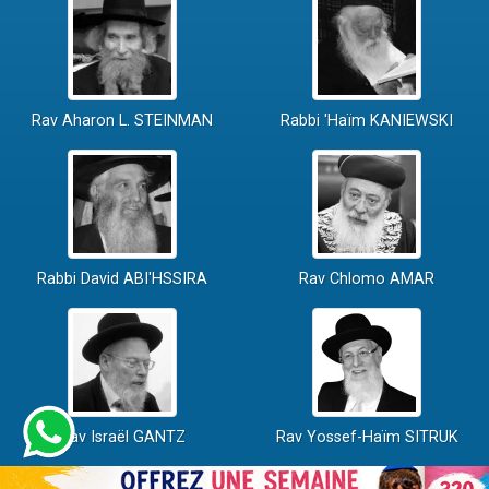
Rav Aharon L. STEINMAN
Rabbi 'Haïm KANIEWSKI
Rabbi David ABI'HSSIRA
Rav Chlomo AMAR
Rav Israël GANTZ
Rav Yossef-Haïm SITRUK