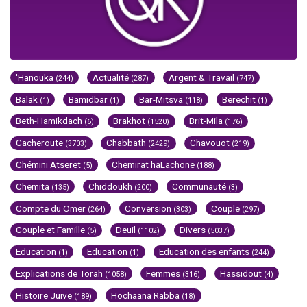
'Hanouka
Actualité
Argent & Travail
(244)
(287)
(747)
Balak
Bamidbar
Bar-Mitsva
Berechit
(1)
(1)
(118)
(1)
Beth-Hamikdach
Brakhot
Brit-Mila
(6)
(1520)
(176)
Cacheroute
Chabbath
Chavouot
(3703)
(2429)
(219)
Chémini Atseret
Chemirat haLachone
(5)
(188)
Chemita
Chiddoukh
Communauté
(135)
(200)
(3)
Compte du Omer
Conversion
Couple
(264)
(303)
(297)
Couple et Famille
Deuil
Divers
(5)
(1102)
(5037)
Education
Education
Education des enfants
(1)
(1)
(244)
Explications de Torah
Femmes
Hassidout
(1058)
(316)
(4)
Histoire Juive
Hochaana Rabba
(189)
(18)