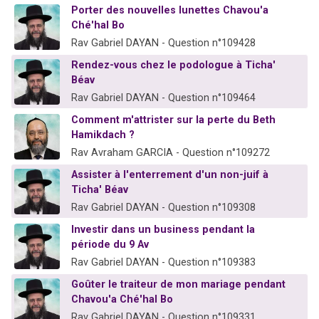
Porter des nouvelles lunettes Chavou'a
13 personnes viennent de demander une bénédiction
Ché'hal Bo
30 personnes viennent de faire un don pour Sauvez la jambe de Yohan
Rav Gabriel DAYAN - Question n°109428
Il reste 49 places pour étudier en groupe sur Zoom
Rendez-vous chez le podologue à Ticha'
12 nouvelles musiques dans Torah-Box Music
Béav
Rav Gabriel DAYAN - Question n°109464
29 personnes viennent de demander une bénédiction
Comment m'attrister sur la perte du Beth
Hamikdach ?
Rav Avraham GARCIA - Question n°109272
Assister à l'enterrement d'un non-juif à
Ticha' Béav
Rav Gabriel DAYAN - Question n°109308
Investir dans un business pendant la
période du 9 Av
Rav Gabriel DAYAN - Question n°109383
Goûter le traiteur de mon mariage pendant
Chavou'a Ché'hal Bo
Rav Gabriel DAYAN - Question n°109331