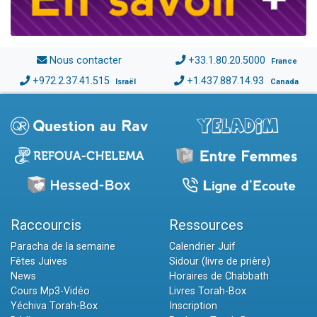
Nous contacter
+33.1.80.20.5000
France
+972.2.37.41.515
+1.437.887.14.93
Israël
Canada
Raccourcis
Ressources
Paracha de la semaine
Calendrier Juif
Fêtes Juives
Sidour (livre de prière)
News
Horaires de Chabbath
Cours Mp3-Vidéo
Livres Torah-Box
Yéchiva Torah-Box
Inscription