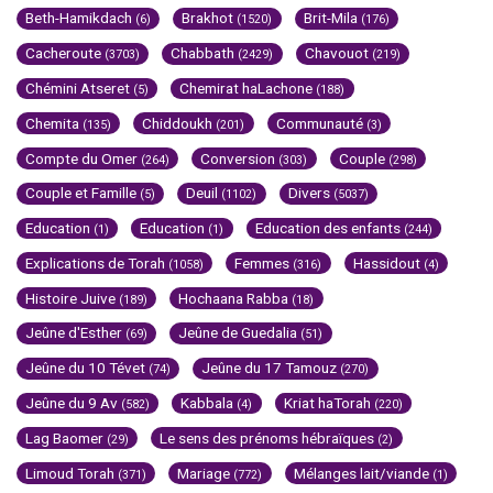
Beth-Hamikdach
Brakhot
Brit-Mila
(6)
(1520)
(176)
Cacheroute
Chabbath
Chavouot
(3703)
(2429)
(219)
Chémini Atseret
Chemirat haLachone
(5)
(188)
Chemita
Chiddoukh
Communauté
(135)
(201)
(3)
Compte du Omer
Conversion
Couple
(264)
(303)
(298)
Couple et Famille
Deuil
Divers
(5)
(1102)
(5037)
Education
Education
Education des enfants
(1)
(1)
(244)
Explications de Torah
Femmes
Hassidout
(1058)
(316)
(4)
Histoire Juive
Hochaana Rabba
(189)
(18)
Jeûne d'Esther
Jeûne de Guedalia
(69)
(51)
Jeûne du 10 Tévet
Jeûne du 17 Tamouz
(74)
(270)
Jeûne du 9 Av
Kabbala
Kriat haTorah
(582)
(4)
(220)
Lag Baomer
Le sens des prénoms hébraïques
(29)
(2)
Limoud Torah
Mariage
Mélanges lait/viande
(371)
(772)
(1)