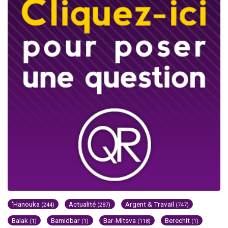
'Hanouka
Actualité
Argent & Travail
(244)
(287)
(747)
Balak
Bamidbar
Bar-Mitsva
Berechit
(1)
(1)
(118)
(1)