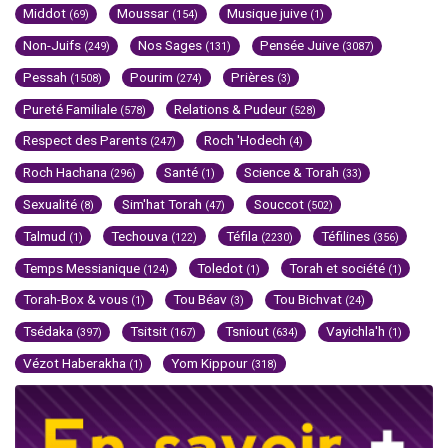
Middot
Moussar
Musique juive
(69)
(154)
(1)
Non-Juifs
Nos Sages
Pensée Juive
(249)
(131)
(3087)
Pessah
Pourim
Prières
(1508)
(274)
(3)
Pureté Familiale
Relations & Pudeur
(578)
(528)
Respect des Parents
Roch 'Hodech
(247)
(4)
Roch Hachana
Santé
Science & Torah
(296)
(1)
(33)
Sexualité
Sim'hat Torah
Souccot
(8)
(47)
(502)
Talmud
Techouva
Téfila
Téfilines
(1)
(122)
(2230)
(356)
Temps Messianique
Toledot
Torah et société
(124)
(1)
(1)
Torah-Box & vous
Tou Béav
Tou Bichvat
(1)
(3)
(24)
Tsédaka
Tsitsit
Tsniout
Vayichla'h
(397)
(167)
(634)
(1)
Vézot Haberakha
Yom Kippour
(1)
(318)