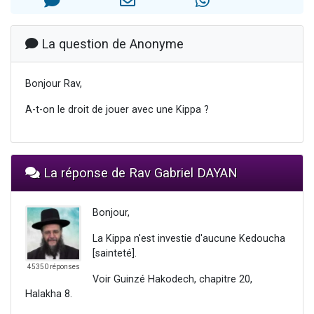
3 personnes viennent de faire un don pour Événements Torah-Box
3 personnes viennent de nous rejoindre sur WhatsApp
La question de Anonyme
11 personnes viennent de demander une bénédiction
Il reste 49 places pour étudier en groupe sur Zoom
Bonjour Rav,
2 personnes viennent de nous rejoindre sur WhatsApp
A-t-on le droit de jouer avec une Kippa ?
La réponse de Rav Gabriel DAYAN
Bonjour,
La Kippa n'est investie d'aucune Kedoucha
[sainteté].
45350 réponses
Voir Guinzé Hakodech, chapitre 20,
Halakha 8.