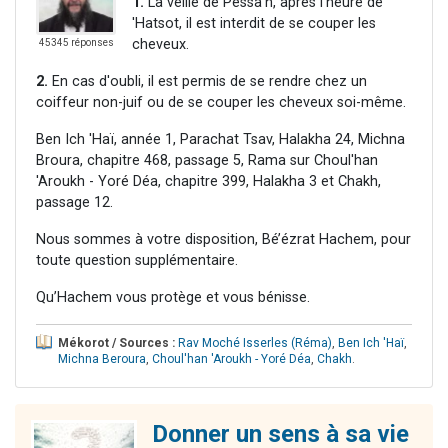
1.
La veille de Pessa'h, après l'heure de
'Hatsot, il est interdit de se couper les
cheveux.
45345 réponses
2.
En cas d'oubli, il est permis de se rendre chez un
coiffeur non-juif ou de se couper les cheveux soi-même.
Ben Ich 'Haï, année 1, Parachat Tsav, Halakha 24, Michna
Broura, chapitre 468, passage 5, Rama sur Choul'han
'Aroukh - Yoré Déa, chapitre 399, Halakha 3 et Chakh,
passage 12.
Nous sommes à votre disposition, Bé’ézrat Hachem, pour
toute question supplémentaire.
Qu’Hachem vous protège et vous bénisse.
Mékorot / Sources :
Rav Moché Isserles (Réma)
,
Ben Ich 'Haï
,
Michna Beroura
,
Choul'han 'Aroukh - Yoré Déa
,
Chakh
.
Donner un sens à sa vie