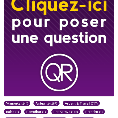
'Hanouka
Actualité
Argent & Travail
(244)
(287)
(747)
Balak
Bamidbar
Bar-Mitsva
Berechit
(1)
(1)
(118)
(1)