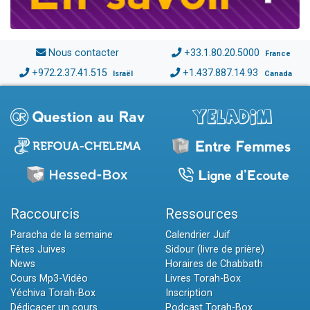
Nous contacter
+33.1.80.20.5000
France
+972.2.37.41.515
+1.437.887.14.93
Israël
Canada
Raccourcis
Ressources
Paracha de la semaine
Calendrier Juif
Fêtes Juives
Sidour (livre de prière)
News
Horaires de Chabbath
Cours Mp3-Vidéo
Livres Torah-Box
Yéchiva Torah-Box
Inscription
Dédicacer un cours
Podcast Torah-Box