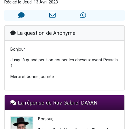
Rédigé le Jeudi 13 Avril 2023
61 personnes viennent de demander une bénédiction
Il reste 49 places pour étudier en groupe sur Zoom
Ariel vient de donner son Maasser
Nathaniel vient de donner son Maasser
La question de Anonyme
4 personnes viennent de nous rejoindre sur WhatsApp
Bonjour,
Jusqu’à quand peut-on couper les cheveux avant Pessa'h
?
Merci et bonne journée.
La réponse de Rav Gabriel DAYAN
Bonjour,