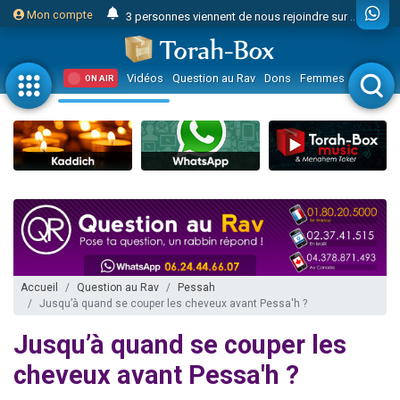
3 personnes viennent de nous rejoindre sur WhatsApp
Mon compte
Odaya vient de donner son Maasser
3 personnes viennent de faire un don pour 5 jours de vacances aux Orphelins
Vidéos
Question au Rav
Dons
Femmes
Enfants
ON AIR
3 personnes viennent de faire un don pour Diane, 80 ans, dans un appartement insalubre
2 personnes viennent de nous rejoindre sur WhatsApp
13 personnes viennent de demander une bénédiction
30 personnes viennent de faire un don pour Sauvez la jambe de Yohan
Il reste 49 places pour étudier en groupe sur Zoom
12 nouvelles musiques dans Torah-Box Music
3 personnes viennent de nous rejoindre sur WhatsApp
2 personnes viennent de nous rejoindre sur WhatsApp
Accueil
Question au Rav
Pessah
Jusqu’à quand se couper les cheveux avant Pessa'h ?
2 nouvelles musiques dans Torah-Box Music
3 personnes viennent de nous rejoindre sur WhatsApp
Jusqu’à quand se couper les
8 personnes viennent de faire un don pour Tsédaka : pauvres d'Israel
cheveux avant Pessa'h ?
Nouvelle émission radio : Visions de grandeur n°104 : Le Chabbath et le Birkat Hamazone à travers le temps