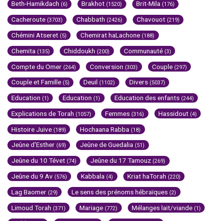
Beth-Hamikdach
Brakhot
Brit-Mila
(6)
(1520)
(176)
Cacheroute
Chabbath
Chavouot
(3703)
(2426)
(219)
Chémini Atseret
Chemirat haLachone
(5)
(188)
Chemita
Chiddoukh
Communauté
(135)
(200)
(3)
Compte du Omer
Conversion
Couple
(264)
(303)
(297)
Couple et Famille
Deuil
Divers
(5)
(1102)
(5037)
Education
Education
Education des enfants
(1)
(1)
(244)
Explications de Torah
Femmes
Hassidout
(1057)
(316)
(4)
Histoire Juive
Hochaana Rabba
(189)
(18)
Jeûne d'Esther
Jeûne de Guedalia
(69)
(51)
Jeûne du 10 Tévet
Jeûne du 17 Tamouz
(74)
(269)
Jeûne du 9 Av
Kabbala
Kriat haTorah
(576)
(4)
(220)
Lag Baomer
Le sens des prénoms hébraïques
(29)
(2)
Limoud Torah
Mariage
Mélanges lait/viande
(371)
(772)
(1)