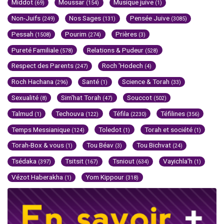
Middot
Moussar
Musique juive
(69)
(154)
(1)
Non-Juifs
Nos Sages
Pensée Juive
(249)
(131)
(3085)
Pessah
Pourim
Prières
(1508)
(274)
(3)
Pureté Familiale
Relations & Pudeur
(578)
(528)
Respect des Parents
Roch 'Hodech
(247)
(4)
Roch Hachana
Santé
Science & Torah
(296)
(1)
(33)
Sexualité
Sim'hat Torah
Souccot
(8)
(47)
(502)
Talmud
Techouva
Téfila
Téfilines
(1)
(122)
(2230)
(356)
Temps Messianique
Toledot
Torah et société
(124)
(1)
(1)
Torah-Box & vous
Tou Béav
Tou Bichvat
(1)
(3)
(24)
Tsédaka
Tsitsit
Tsniout
Vayichla'h
(397)
(167)
(634)
(1)
Vézot Haberakha
Yom Kippour
(1)
(318)