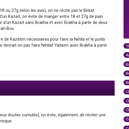
 ou 27g selon les avis), on ne récite pas le Birkat
'un Kazaït, on évite de manger entre 18 et 27g de pain.
tir d'un Kazaït sans Brakha et avec Brakha à partir de deux
rah-Box.
 de Kazétim nécessaires pour faire la Nétila et le poids
ne devrait-on pas faire Nétilat Yadaïm avec Brakha à partir
'
A
B
B
B
C
C
C
[deux doutes cumulés], on évite, également, de réciter une
C
risque.
C