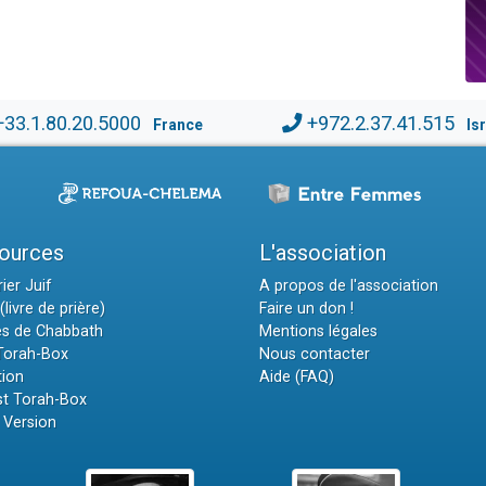
+33.1.80.20.5000
+972.2.37.41.515
France
Is
ources
L'association
ier Juif
A propos de l'association
(livre de prière)
Faire un don !
es de Chabbath
Mentions légales
 Torah-Box
Nous contacter
tion
Aide (FAQ)
t Torah-Box
 Version