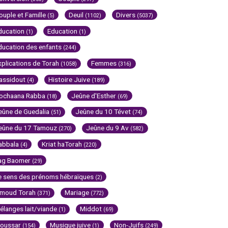
ouple et Famille
Deuil
Divers
(5)
(1102)
(5037)
ducation
Education
(1)
(1)
ducation des enfants
(244)
xplications de Torah
Femmes
(1058)
(316)
assidout
Histoire Juive
(4)
(189)
ochaana Rabba
Jeûne d'Esther
(18)
(69)
eûne de Guedalia
Jeûne du 10 Tévet
(51)
(74)
eûne du 17 Tamouz
Jeûne du 9 Av
(270)
(582)
abbala
Kriat haTorah
(4)
(220)
ag Baomer
(29)
e sens des prénoms hébraïques
(2)
imoud Torah
Mariage
(371)
(772)
élanges lait/viande
Middot
(1)
(69)
oussar
Musique juive
Non-Juifs
(154)
(1)
(249)