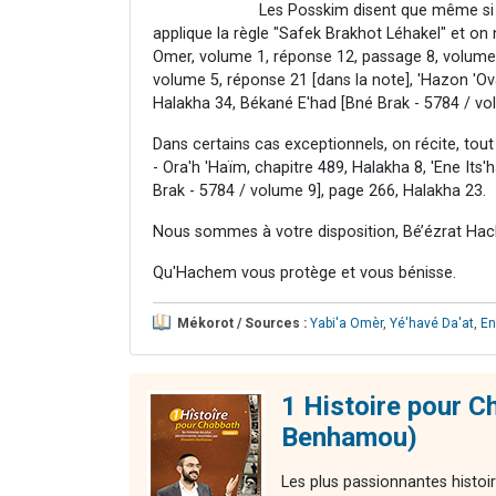
Les Posskim disent que même si 
applique la règle "Safek Brakhot Léhakel" et on 
Omer, volume 1, réponse 12, passage 8, volume 
volume 5, réponse 21 [dans la note], 'Hazon 'Ova
Halakha 34, Békané E'had [Bné Brak - 5784 / vo
Dans certains cas exceptionnels, on récite, tou
- Ora'h 'Haïm, chapitre 489, Halakha 8, 'Ene Its
Brak - 5784 / volume 9], page 266, Halakha 23.
Nous sommes à votre disposition, Bé’ézrat Hac
Qu'Hachem vous protège et vous bénisse.
Mékorot / Sources :
Yabi'a Omèr
,
Yé'havé Da'at
,
En
1 Histoire pour C
Benhamou)
Les plus passionnantes histoi