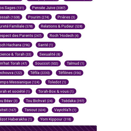
os Sages
Pensée Juive
(131)
(3087)
essah
Pourim
Prières
(1508)
(274)
(3)
ureté Familiale
Relations & Pudeur
(578)
(528)
espect des Parents
Roch 'Hodech
(247)
(4)
och Hachana
Santé
(296)
(1)
cience & Torah
Sexualité
(33)
(8)
im'hat Torah
Souccot
Talmud
(47)
(502)
(1)
echouva
Téfila
Téfilines
(122)
(2230)
(356)
emps Messianique
Toledot
(124)
(1)
orah et société
Torah-Box & vous
(1)
(1)
ou Béav
Tou Bichvat
Tsédaka
(3)
(24)
(397)
sitsit
Tsniout
Vayichla'h
(167)
(634)
(1)
ézot Haberakha
Yom Kippour
(1)
(318)