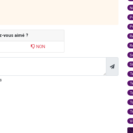
N
P
P
z-vous aimé ?
R
R
NON
S
S
T
s
T
T
T
T
V