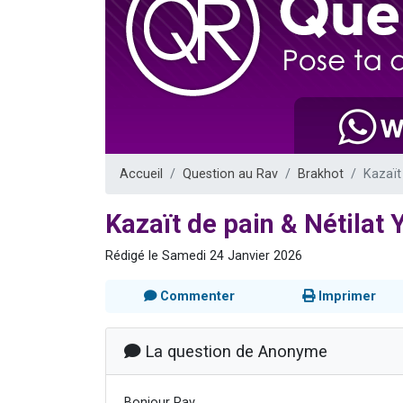
Il reste 
12 nouve
3 personnes 
2 personnes 
2 personnes 
Accueil
Question au Rav
Brakhot
Kazaït
Kazaït de pain & Nétilat 
Rédigé le Samedi 24 Janvier 2026
Commenter
Imprimer
La question de Anonyme
Bonjour Rav,