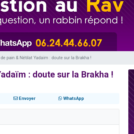
49 places pour étudier en groupe sur Zoom
lles musiques dans Torah-Box Music
viennent de nous rejoindre sur WhatsApp
viennent de nous rejoindre sur WhatsApp
viennent de nous rejoindre sur WhatsApp
 de pain & Nétilat Yadaïm : doute sur la Brakha !
Yadaïm : doute sur la Brakha !
Envoyer
WhatsApp