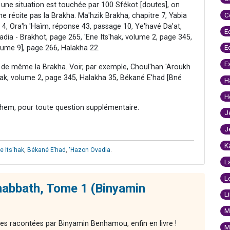
une situation est touchée par 100 Sfékot [doutes], on
C
ne récite pas la Brakha. Ma'hzik Brakha, chapitre 7, Yabia
4, Ora'h 'Haïm, réponse 43, passage 10, Ye'havé Da'at,
E
dia - Brakhot, page 265, 'Ene Its'hak, volume 2, page 345,
E
lume 9], page 266, Halakha 22.
E
t de même la Brakha. Voir, par exemple, Choul'han 'Aroukh
'hak, volume 2, page 345, Halakha 35, Békané E'had [Bné
H
H
hem, pour toute question supplémentaire.
J
J
K
e Its'hak
,
Békané E’had
,
'Hazon Ovadia
.
L
L
habbath, Tome 1 (Binyamin
L
M
res racontées par Binyamin Benhamou, enfin en livre !
M