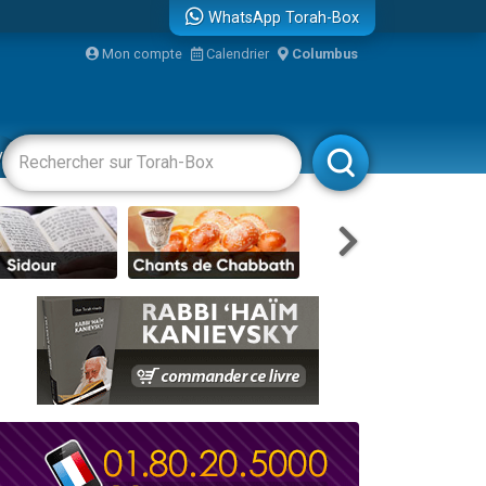
WhatsApp Torah-Box
...
Mon compte
Calendrier
Columbus
vertissements
Livres
Rabbanim
bre