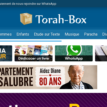
viennent de nous rejoindre sur WhatsApp
es viennent de faire un don pour Reloger Rivka, 6 enfants, victime de violences
es viennent de faire un don pour 1 Journée de Vacances Pour les Enfants
 viennent de demander une bénédiction
viennent de nous rejoindre sur WhatsApp
emmes
Enfants
Etude sur Texte
Musique
Paracha
Di
49 places pour étudier en groupe sur Zoom
nes viennent de faire un don pour Diane, 80 ans, dans un appartement insalu
 donner son Maasser
viennent de nous rejoindre sur WhatsApp
viennent de nous rejoindre sur WhatsApp
es viennent de faire un don pour 5 jours de vacances aux Orphelins
de donner son Maasser
 viennent de demander une bénédiction
viennent de nous rejoindre sur WhatsApp
nnes viennent de faire un don pour Sauvez la jambe de Yohan