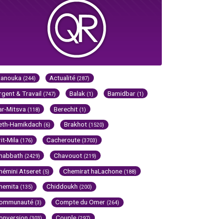
Hanouka
Actualité
(244)
(287)
rgent & Travail
Balak
Bamidbar
(747)
(1)
(1)
ar-Mitsva
Berechit
(118)
(1)
eth-Hamikdach
Brakhot
(6)
(1520)
rit-Mila
Cacheroute
(176)
(3703)
habbath
Chavouot
(2429)
(219)
hémini Atseret
Chemirat haLachone
(5)
(188)
hemita
Chiddoukh
(135)
(200)
ommunauté
Compte du Omer
(3)
(264)
onversion
Couple
(303)
(297)