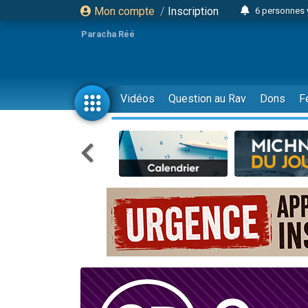
Mon compte
/
Inscription
6 personnes 
4 personn
Paracha Réé
2 personn
17 personnes
4 personnes 
Vidéos
Question au Rav
Dons
F
Il reste 
23 person
Eva vient de
4 personnes 
3 personnes 
3 personn
Odaya vient 
13 personnes
2 personnes 
30 perso