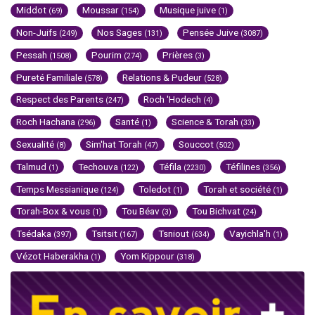
Middot
Moussar
Musique juive
(69)
(154)
(1)
Non-Juifs
Nos Sages
Pensée Juive
(249)
(131)
(3087)
Pessah
Pourim
Prières
(1508)
(274)
(3)
Pureté Familiale
Relations & Pudeur
(578)
(528)
Respect des Parents
Roch 'Hodech
(247)
(4)
Roch Hachana
Santé
Science & Torah
(296)
(1)
(33)
Sexualité
Sim'hat Torah
Souccot
(8)
(47)
(502)
Talmud
Techouva
Téfila
Téfilines
(1)
(122)
(2230)
(356)
Temps Messianique
Toledot
Torah et société
(124)
(1)
(1)
Torah-Box & vous
Tou Béav
Tou Bichvat
(1)
(3)
(24)
Tsédaka
Tsitsit
Tsniout
Vayichla'h
(397)
(167)
(634)
(1)
Vézot Haberakha
Yom Kippour
(1)
(318)