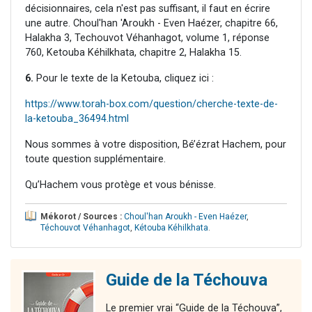
décisionnaires, cela n'est pas suffisant, il faut en écrire
une autre. Choul'han 'Aroukh - Even Haézer, chapitre 66,
Halakha 3, Techouvot Véhanhagot, volume 1, réponse
760, Ketouba Kéhilkhata, chapitre 2, Halakha 15.
6.
Pour le texte de la Ketouba, cliquez ici :
https://www.torah-box.com/question/cherche-texte-de-
la-ketouba_36494.html
Nous sommes à votre disposition, Bé’ézrat Hachem, pour
toute question supplémentaire.
Qu’Hachem vous protège et vous bénisse.
Mékorot / Sources :
Choul'han Aroukh - Even Haézer
,
Téchouvot Véhanhagot
,
Kétouba Kéhilkhata
.
Guide de la Téchouva
Le premier vrai “Guide de la Téchouva”,