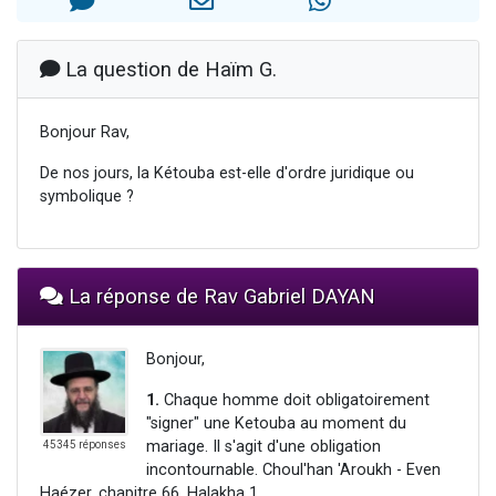
2 personnes viennent de nous rejoindre sur WhatsApp
13 personnes viennent de demander une bénédiction
La question de Haïm G.
Il reste 49 places pour étudier en groupe sur Zoom
12 nouvelles musiques dans Torah-Box Music
Bonjour Rav,
2 personnes viennent de nous rejoindre sur WhatsApp
De nos jours, la Kétouba est-elle d'ordre juridique ou
symbolique ?
La réponse de Rav Gabriel DAYAN
Bonjour,
1.
Chaque homme doit obligatoirement
"signer" une Ketouba au moment du
mariage. Il s'agit d'une obligation
45345 réponses
incontournable. Choul'han 'Aroukh - Even
Haézer, chapitre 66, Halakha 1.