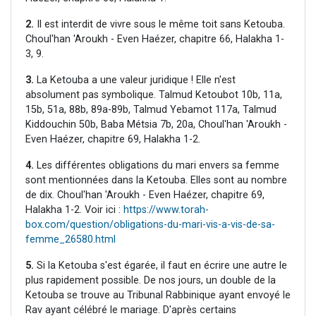
2.
Il est interdit de vivre sous le même toit sans Ketouba.
Choul'han 'Aroukh - Even Haézer, chapitre 66, Halakha 1-
3, 9.
3.
La Ketouba a une valeur juridique ! Elle n'est
absolument pas symbolique. Talmud Ketoubot 10b, 11a,
15b, 51a, 88b, 89a-89b, Talmud Yebamot 117a, Talmud
Kiddouchin 50b, Baba Métsia 7b, 20a, Choul'han 'Aroukh -
Even Haézer, chapitre 69, Halakha 1-2.
4.
Les différentes obligations du mari envers sa femme
sont mentionnées dans la Ketouba. Elles sont au nombre
de dix. Choul'han 'Aroukh - Even Haézer, chapitre 69,
Halakha 1-2. Voir ici :
https://www.torah-
box.com/question/obligations-du-mari-vis-a-vis-de-sa-
femme_26580.html
5.
Si la Ketouba s'est égarée, il faut en écrire une autre le
plus rapidement possible. De nos jours, un double de la
Ketouba se trouve au Tribunal Rabbinique ayant envoyé le
Rav ayant célébré le mariage. D'après certains