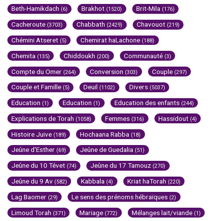
Beth-Hamikdach
Brakhot
Brit-Mila
(6)
(1520)
(176)
Cacheroute
Chabbath
Chavouot
(3703)
(2429)
(219)
Chémini Atseret
Chemirat haLachone
(5)
(188)
Chemita
Chiddoukh
Communauté
(135)
(200)
(3)
Compte du Omer
Conversion
Couple
(264)
(303)
(297)
Couple et Famille
Deuil
Divers
(5)
(1102)
(5037)
Education
Education
Education des enfants
(1)
(1)
(244)
Explications de Torah
Femmes
Hassidout
(1058)
(316)
(4)
Histoire Juive
Hochaana Rabba
(189)
(18)
Jeûne d'Esther
Jeûne de Guedalia
(69)
(51)
Jeûne du 10 Tévet
Jeûne du 17 Tamouz
(74)
(270)
Jeûne du 9 Av
Kabbala
Kriat haTorah
(582)
(4)
(220)
Lag Baomer
Le sens des prénoms hébraïques
(29)
(2)
Limoud Torah
Mariage
Mélanges lait/viande
(371)
(772)
(1)