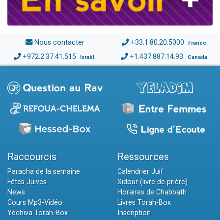
Nous contacter
+33.1.80.20.5000
France
+972.2.37.41.515
+1.437.887.14.93
Israël
Canada
Raccourcis
Ressources
Paracha de la semaine
Calendrier Juif
Fêtes Juives
Sidour (livre de prière)
News
Horaires de Chabbath
Cours Mp3-Vidéo
Livres Torah-Box
Yéchiva Torah-Box
Inscription