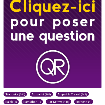
'Hanouka
Actualité
Argent & Travail
(244)
(287)
(747)
Balak
Bamidbar
Bar-Mitsva
Berechit
(1)
(1)
(118)
(1)